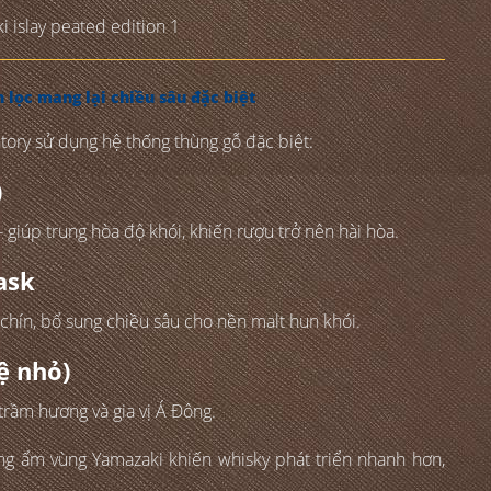
 lọc mang lại chiều sâu đặc biệt
tory sử dụng hệ thống thùng gỗ đặc biệt:
)
 giúp trung hòa độ khói, khiến rượu trở nên hài hòa.
ask
chín, bổ sung chiều sâu cho nền malt hun khói.
ệ nhỏ)
trầm hương và gia vị Á Đông.
óng ẩm vùng Yamazaki khiến whisky phát triển nhanh hơn,