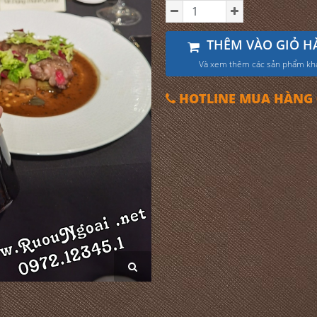
THÊM VÀO GIỎ H
Và xem thêm các sản phẩm kh
HOTLINE MUA HÀNG 0