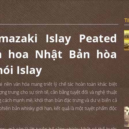
T
azaki Islay Peated
nh hoa Nhật Bản hòa
ói Islay
ai nền văn hóa mang triết lý chế tác hoàn toàn khác biệt
ng trưng cho sự tinh tế, cân bằng tuyệt đối và nghệ thuật
ng cách mạnh mẽ, khói than bùn đặc trưng và dư vị biển cả
t phiên bản whisky giới hạn, kết quả là một tuyệt phẩm độc
ory, mà còn là lời tuyên bố rằng whisky Nhật có thể bước