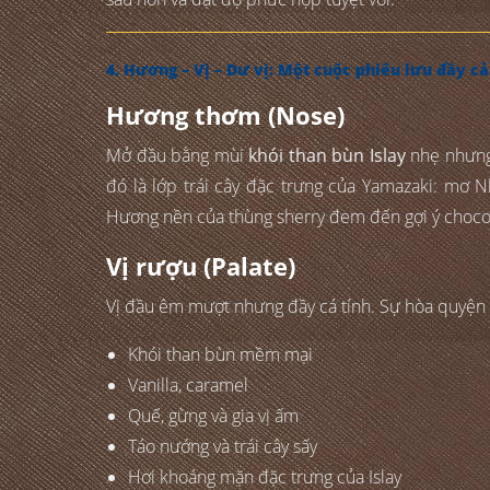
4. Hương – Vị – Dư vị: Một cuộc phiêu lưu đầy c
Hương thơm (Nose)
Mở đầu bằng mùi
khói than bùn Islay
nhẹ nhưng 
đó là lớp trái cây đặc trưng của Yamazaki: mơ Nh
Hương nền của thùng sherry đem đến gợi ý choco
Vị rượu (Palate)
Vị đầu êm mượt nhưng đầy cá tính. Sự hòa quyện 
Khói than bùn mềm mại
Vanilla, caramel
Quế, gừng và gia vị ấm
Táo nướng và trái cây sấy
Hơi khoáng mặn đặc trưng của Islay