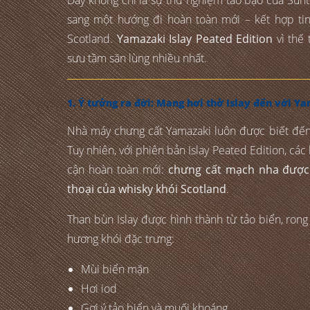
sang một hướng đi hoàn toàn mới – kết hợp tin
Scotland.
Yamazaki Islay Peated Edition
vì thế 
sưu tầm săn lùng nhiều nhất.
1. Ý tưởng ra đời: Mang hơi thở Islay đến với Y
Nhà máy chưng cất Yamazaki luôn được biết đến 
Tuy nhiên, với phiên bản Islay Peated Edition, cá
cận hoàn toàn mới:
chưng cất mạch nha được 
thoại của whisky khói Scotland
.
Than bùn Islay được hình thành từ tảo biển, rong
hương khói đặc trưng:
Mùi biển mặn
Hơi iod
Gợi ý tảo biển và muối khoáng