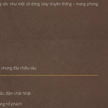
ông sốc như một số dòng Islay truyền thống – mang phong
ch nhưng đầy chiều sâu.
iản, đậm chất Nhật:
vàng hổ phách