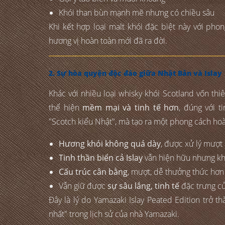
Khói than bùn mạnh mẽ nhưng có chiều sâu
Khi kết hợp loại malt khói đặc biệt này với pho
hương vị hoàn toàn mới đã ra đời.
2. Sự hòa quyện độc đáo giữa Nhật Bản và Islay
Khác với nhiều loại whisky khói Scotland vốn th
thể hiện
mềm mại và tinh tế hơn
, đúng với t
"Scotch kiểu Nhật", mà tạo ra một phong cách hoà
Hương khói không quá dày
, được xử lý mượt
Tinh thần biển cả Islay
vẫn hiện hữu nhưng khô
Cấu trúc cân bằng
, mượt, dễ thưởng thức hơn 
Vẫn giữ được
sự sâu lắng, tinh tế
đặc trưng c
Đây là lý do Yamazaki Islay Peated Edition trở
nhất" trong lịch sử của nhà Yamazaki.