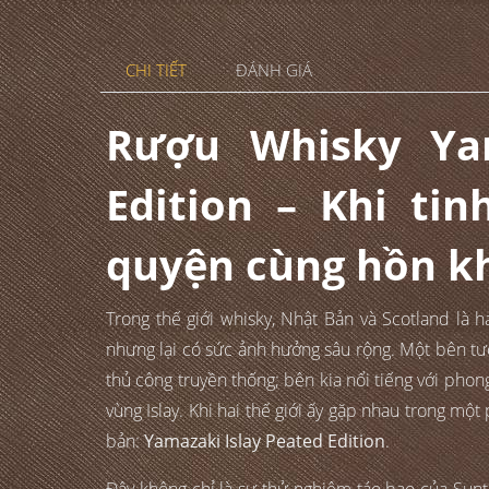
CHI TIẾT
ĐÁNH GIÁ
Rượu Whisky Yam
Edition – Khi ti
quyện cùng hồn kh
Trong thế giới whisky, Nhật Bản và Scotland là h
nhưng lại có sức ảnh hưởng sâu rộng. Một bên tượ
thủ công truyền thống; bên kia nổi tiếng với pho
vùng Islay. Khi hai thế giới ấy gặp nhau trong mộ
bản:
Yamazaki Islay Peated Edition
.
Đây không chỉ là sự thử nghiệm táo bạo của Sunt