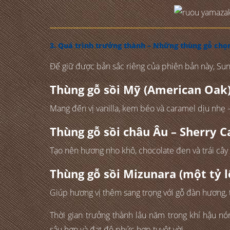
3. Quá trình trưởng thành – Những thùng gỗ chọn
Để giữ được bản sắc riêng của phiên bản này, Sun
Thùng gỗ sồi Mỹ (American Oak
Mang đến vị vanilla, kem béo và caramel dịu nhẹ –
Thùng gỗ sồi châu Âu – Sherry C
Tạo nên hương nho khô, chocolate đen và trái cây 
Thùng gỗ sồi Mizunara (một tỷ l
Giúp hương vị thêm sang trọng với gỗ đàn hương, 
Thời gian trưởng thành lâu năm trong khí hậu n
sâu hơn và đạt độ phức hợp tuyệt vời.