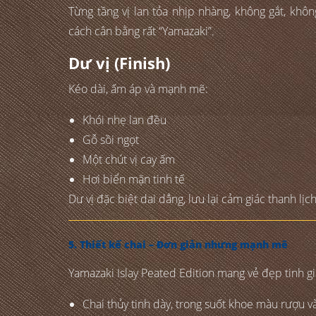
Từng tầng vị lan tỏa nhịp nhàng, không gắt, kh
cách cân bằng rất “Yamazaki”.
Dư vị (Finish)
Kéo dài, ấm áp và mạnh mẽ:
Khói nhẹ lan đều
Gỗ sồi ngọt
Một chút vị cay ấm
Hơi biển mặn tinh tế
Dư vị đặc biệt dai dẳng, lưu lại cảm giác thanh lị
5. Thiết kế chai – Đơn giản nhưng mạnh mẽ
Yamazaki Islay Peated Edition mang vẻ đẹp tinh g
Chai thủy tinh dày, trong suốt khoe màu rượu 