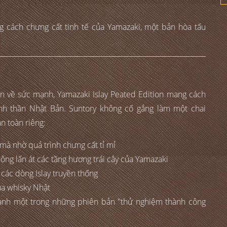
ng cách chưng cất tinh tế của Yamazaki, một bản hòa tấu
iên về sức mạnh, Yamazaki Islay Peated Edition mang cách
inh thần Nhật Bản. Suntory không cố gắng làm một chai
n toàn riêng:
 mà nhờ quá trình chưng cất tỉ mỉ
ng lấn át các tầng hương trái cây của Yamazaki
các dòng Islay truyền thống
ủa whisky Nhật
 thành một trong những phiên bản "thử nghiệm thành công