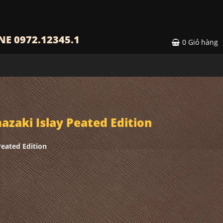
NE 0972.12345.1
0
Giỏ hàng
zaki Islay Peated Edition
Peated Edition