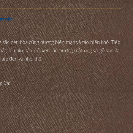
ảm xúc
sắc nét, hòa cùng hương biển mặn và tảo biển khô. Tiếp
ật, lê chín, táo đỏ, xen lẫn hương mật ong và gỗ vanilla.
late đen và nho khô.
giữa: