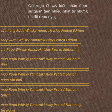
Giá rượu Chivas luôn nhận được
sự quan tâm nhiều nhất từ những
tín đồ rượu ngoại
cửa hàng Rượu Whisky Yamazaki Islay Peated Edition
shop Rượu Whisky Yamazaki Islay Peated Edition
giá Rượu Whisky Yamazaki Islay Peated Edition
mua Rượu Whisky Yamazaki Islay Peated Edition ở
đâu
mua Rượu Whisky Yamazaki Islay Peated Edition
quận tân phú
mua Rượu Whisky Yamazaki Islay Peated Edition
tphcm
mua Rượu Whisky Yamazaki Islay Peated Edition uy
tín giá rẻ