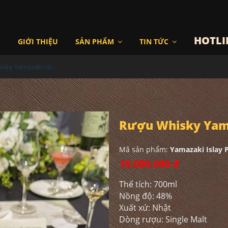
HOTLI
I
GIỚI THIỆU
SẢN PHẨM
TIN TỨC
Rượu Whisky Yamazaki Islay Peated Edition
Rượu Whisky Yama
Mã sản phẩm:
Yamazaki Islay 
18.000.000 đ
Thể tích: 700ml
Nồng độ: 48%
Xuất xứ: Nhật
Dòng rượu: Single Malt