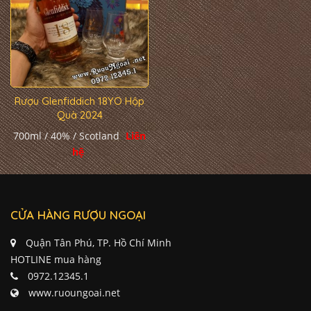
Rượu Glenfiddich 18YO Hộp
Quà 2024
700ml / 40% / Scotland
Liên
hệ
CỬA HÀNG RƯỢU NGOẠI
Quận Tân Phú, TP. Hồ Chí Minh
HOTLINE mua hàng
0972.12345.1
www.ruoungoai.net