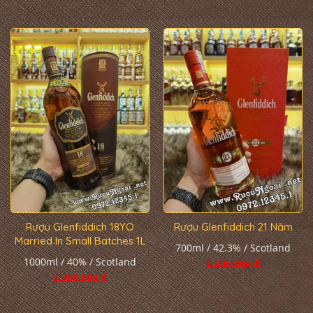
Rượu Glenfiddich 18YO
Rượu Glenfiddich 21 Năm
Married In Small Batches 1L
700ml / 42.3% / Scotland
1000ml / 40% / Scotland
5.500.000 đ
3.300.000 đ