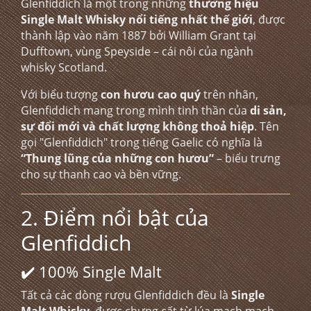
Glenfiddich là một trong những
thương hiệu
Single Malt Whisky nổi tiếng nhất thế giới
, được
thành lập vào năm 1887 bởi William Grant tại
Dufftown, vùng Speyside – cái nôi của ngành
whisky Scotland.
Với biểu tượng
con hươu cao quý
trên nhãn,
Glenfiddich mang trong mình tinh thần của
di sản,
sự đổi mới và chất lượng không thoả hiệp
. Tên
gọi "Glenfiddich" trong tiếng Gaelic có nghĩa là
“Thung lũng của những con hươu”
– biểu trưng
cho sự thanh cao và bền vững.
2. Điểm nổi bật của
Glenfiddich
✔️ 100% Single Malt
Tất cả các dòng rượu Glenfiddich đều là
Single