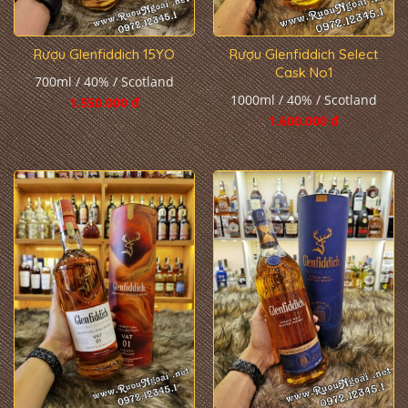
Rượu Glenfiddich 15YO
Rượu Glenfiddich Select
Cask No1
700ml / 40% / Scotland
1000ml / 40% / Scotland
1.550.000 đ
1.600.000 đ