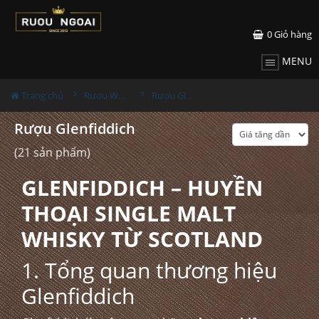
0
Giỏ hàng
MENU
Trang chủ
Rượu Whisky
Rượu Glenfiddich
Rượu Glenfiddich
(21 sản phẩm)
GLENFIDDICH – HUYỀN
THOẠI SINGLE MALT
WHISKY TỪ SCOTLAND
1. Tổng quan thương hiệu
Glenfiddich