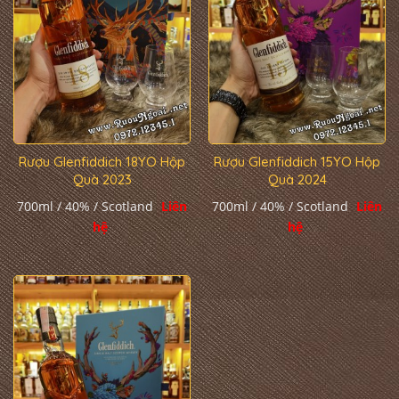
Rượu Glenfiddich 18YO Hộp
Rượu Glenfiddich 15YO Hộp
Quà 2023
Quà 2024
700ml / 40% / Scotland
Liên
700ml / 40% / Scotland
Liên
hệ
hệ