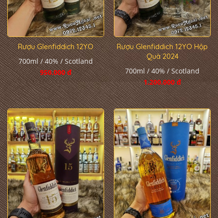
Rượu Glenfiddich 12YO
Rượu Glenfiddich 12YO Hộp
Quà 2024
700ml / 40% / Scotland
700ml / 40% / Scotland
950.000 đ
1.200.000 đ