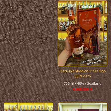
Rượu Glenfiddich 21YO Hộp
Quà 2023
700ml / 40% / Scotland
6.500.000 đ