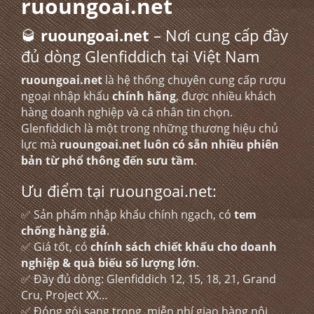
ruoungoai.net
🥃
ruoungoai.net
– Nơi cung cấp đầy
đủ dòng Glenfiddich tại Việt Nam
ruoungoai.net
là hệ thống chuyên cung cấp rượu
ngoại nhập khẩu
chính hãng
, được nhiều khách
hàng doanh nghiệp và cá nhân tin chọn.
Glenfiddich là một trong những thương hiệu chủ
lực mà
ruoungoai.net luôn có sẵn nhiều phiên
bản từ phổ thông đến sưu tầm
.
Ưu điểm tại ruoungoai.net:
✅ Sản phẩm nhập khẩu chính ngạch, có
tem
chống hàng giả
.
✅ Giá tốt, có
chính sách chiết khấu cho doanh
nghiệp & quà biếu số lượng lớn
.
✅ Đầy đủ dòng: Glenfiddich 12, 15, 18, 21, Grand
Cru, Project XX…
✅ Đóng gói sang trọng, miễn phí giao hàng nội