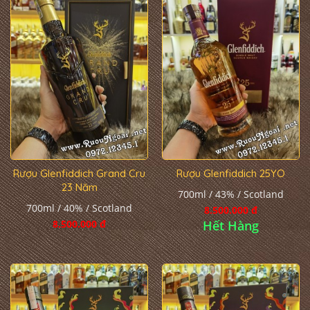
Rượu Glenfiddich Grand Cru
Rượu Glenfiddich 25YO
23 Năm
700ml / 43% / Scotland
700ml / 40% / Scotland
8.500.000 đ
8.500.000 đ
Hết Hàng