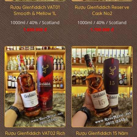
Rượu Glenfiddich VAT01
Rượu Glenfiddich Reserve
Smooth & Mellow 1L
Cask No2
1000ml / 40% / Scotland
1000ml / 40% / Scotland
1.650.000 đ
1.700.000 đ
Rượu Glenfiddich VAT02 Rich
Rượu Glenfiddich 15 Năm