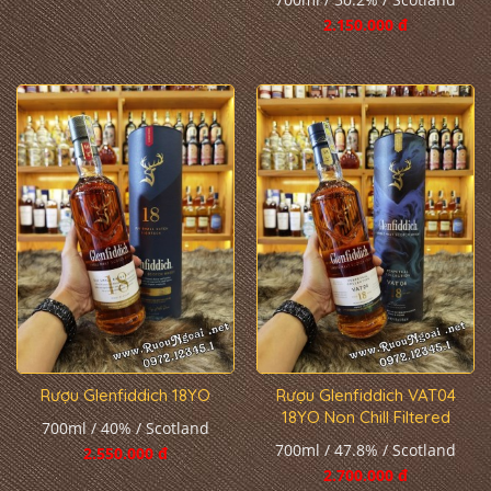
2.150.000 đ
Rượu Glenfiddich 18YO
Rượu Glenfiddich VAT04
18YO Non Chill Filtered
700ml / 40% / Scotland
700ml / 47.8% / Scotland
2.550.000 đ
2.700.000 đ