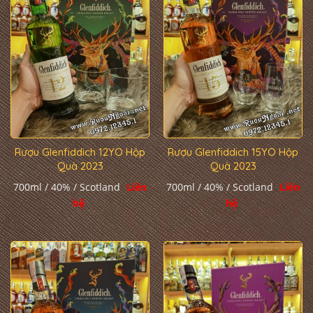
Rượu Glenfiddich 12YO Hộp
Rượu Glenfiddich 15YO Hộp
Quà 2023
Quà 2023
700ml / 40% / Scotland
Liên
700ml / 40% / Scotland
Liên
hệ
hệ