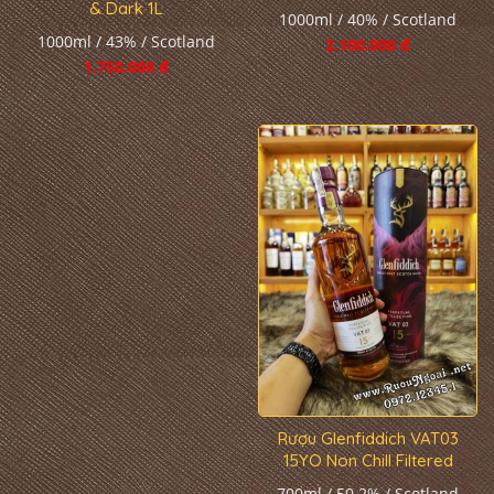
& Dark 1L
1000ml / 40% / Scotland
1000ml / 43% / Scotland
2.100.000 đ
1.750.000 đ
Rượu Glenfiddich VAT03
15YO Non Chill Filtered
700ml / 50.2% / Scotland