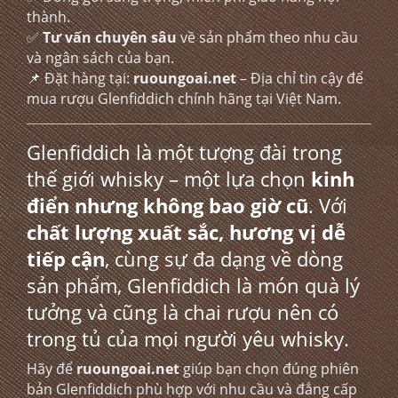
thành.
✅
Tư vấn chuyên sâu
về sản phẩm theo nhu cầu
và ngân sách của bạn.
📌 Đặt hàng tại:
ruoungoai.net
– Địa chỉ tin cậy để
mua rượu Glenfiddich chính hãng tại Việt Nam.
Glenfiddich là một tượng đài trong
thế giới whisky – một lựa chọn
kinh
điển nhưng không bao giờ cũ
. Với
chất lượng xuất sắc, hương vị dễ
tiếp cận
, cùng sự đa dạng về dòng
sản phẩm, Glenfiddich là món quà lý
tưởng và cũng là chai rượu nên có
trong tủ của mọi người yêu whisky.
Hãy để
ruoungoai.net
giúp bạn chọn đúng phiên
bản Glenfiddich phù hợp với nhu cầu và đẳng cấp