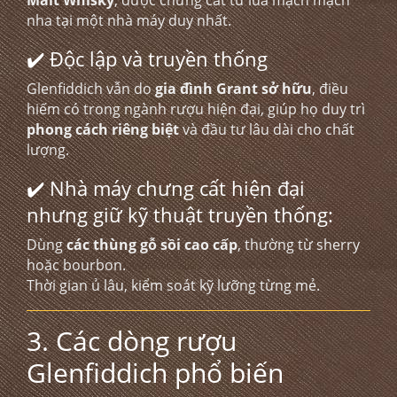
Malt Whisky
, được chưng cất từ lúa mạch mạch
nha tại một nhà máy duy nhất.
✔️ Độc lập và truyền thống
Glenfiddich vẫn do
gia đình Grant sở hữu
, điều
hiếm có trong ngành rượu hiện đại, giúp họ duy trì
phong cách riêng biệt
và đầu tư lâu dài cho chất
lượng.
✔️ Nhà máy chưng cất hiện đại
nhưng giữ kỹ thuật truyền thống:
Dùng
các thùng gỗ sồi cao cấp
, thường từ sherry
hoặc bourbon.
Thời gian ủ lâu, kiểm soát kỹ lưỡng từng mẻ.
3. Các dòng rượu
Glenfiddich phổ biến