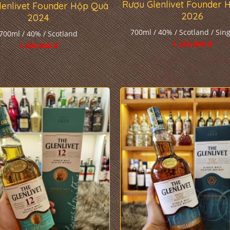
Rượu Glenlivet Founder 
lenlivet Founder Hộp Quà
2026
2024
700ml / 40% / Scotland / Sing
700ml / 40% / Scotland
1.250.000 đ
1.200.000 đ