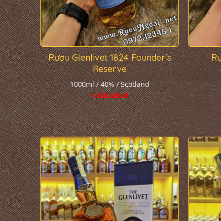
Rượu Glenlivet 1824 Founder's
Rư
Reserve
1000ml / 40% / Scotland
1.300.000 đ