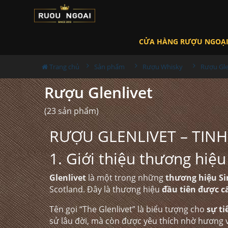
CỬA HÀNG RƯỢU NGOẠ
Trang chủ
Sản phẩm
Rượu Whisky
Rượu Gle
Rượu Glenlivet
(23 sản phẩm)
RƯỢU GLENLIVET – TIN
1. Giới thiệu thương hiệu
Glenlivet
là một trong những
thương hiệu Sin
Scotland. Đây là thương hiệu
đầu tiên được c
Tên gọi “The Glenlivet” là biểu tượng cho
sự t
sử lâu đời, mà còn được yêu thích nhờ hương 