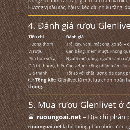
Dòng sưu tầm cao cấp, giá trị sưu tầm và biếu 
Hương vị sâu sắc, hậu vị kéo dài nhiều tầng lớp
4. Đánh giá rượu Glenliv
Tiêu chí
Đánh giá
Hương thơm
Trái cây, vani, mật ong, gỗ sồi – 
Vị rượu
Cân bằng, mềm mượt, không quá 
Phù hợp với ai
Người mới uống, người sành rượ
Giá trị thương hiệu
Cao – được công nhận toàn cầu 
Giá thành
Tốt so với chất lượng, đa dạng p
👉
Tổng kết:
Glenlivet là một lựa chọn hoàn h
thống.
5. Mua rượu Glenlivet ở đ
🥃
ruoungoai.net
– Địa chỉ phân 
ruoungoai.net
là hệ thống phân phối rượu ngo