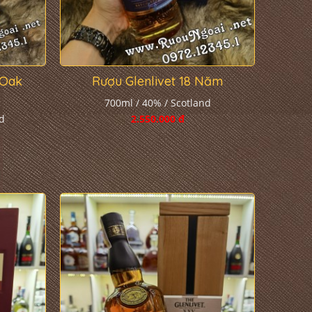
 Oak
Rượu Glenlivet 18 Năm
700ml / 40% / Scotland
d
2.550.000 đ