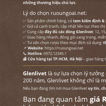
những thương hiệu chủ lực
.
Lý do chọn ruoungoai.net:
✅ Sản phẩm chính hãng, có
tem kiểm định & 
✅ Giá cả cạnh tranh, cập nhật liên tục theo thị
✅ Cung cấp
đầy đủ các dòng Glenlivet
: 12, 1
✅ Giao hàng nhanh, đóng gói sang trọng, miễ
✅ Tư vấn chọn rượu theo mục đích sử dụng:
t
📌
Website
:
https://ruoungoai.net
📞
Hotline
:
0972.12345.1
🏬
Cửa hàng tại TP.HCM, Hà Nội
– giao hàng 
Glenlivet
là sự lựa chọn lý tưởng 
200 năm, Glenlivet không chỉ là 
Nếu bạn đang tìm nơi mua Glenlivet
uy tín, c
Bạn đang quan tâm
giá 