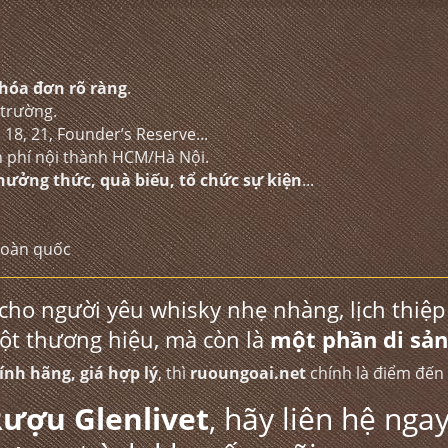
hóa đơn rõ ràng
.
 trường.
5, 18, 21, Founder’s Reserve...
n phí nội thành HCM/Hà Nội.
hưởng thức, quà biếu, tổ chức sự kiện
...
toàn quốc
cho người yêu whisky nhẹ nhàng, lịch thiệp 
một thương hiệu, mà còn là
một phần di sản
hính hãng, giá hợp lý
, thì
ruoungoai.net
chính là điểm đến 
Rượu Glenlivet
, hãy liên hệ nga