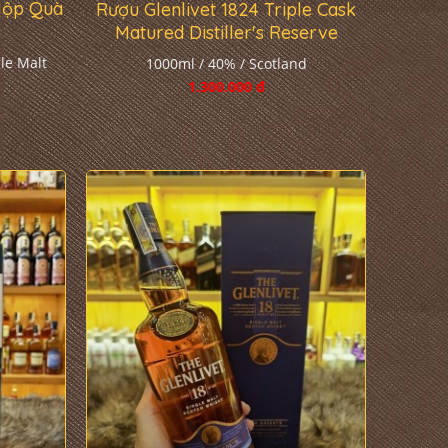
Hộp Quà
Rượu Glenlivet 1824 Triple Cask
Matured Distiller's Reserve
le Malt
1000ml / 40% / Scotland
1.300.000 đ