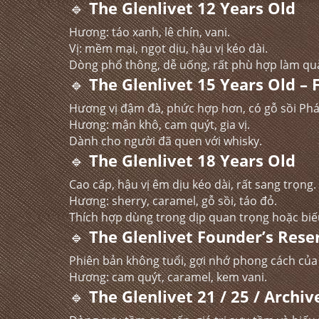
🔹
The Glenlivet 12 Years Old
Hương: táo xanh, lê chín, vani.
Vị: mềm mại, ngọt dịu, hậu vị kéo dài.
Dòng phổ thông, dễ uống, rất phù hợp làm quà
🔹
The Glenlivet 15 Years Old –
Hương vị đậm đà, phức hợp hơn, có gỗ sồi Phá
Hương: mận khô, cam quýt, gia vị.
Dành cho người đã quen với whisky.
🔹
The Glenlivet 18 Years Old
Cao cấp, hậu vị êm dịu kéo dài, rất sang trọng.
Hương: sherry, caramel, gỗ sồi, táo đỏ.
Thích hợp dùng trong dịp quan trọng hoặc biế
🔹
The Glenlivet Founder’s Rese
Phiên bản không tuổi, gợi nhớ phong cách của 
Hương: cam quýt, caramel, kem vani.
🔹
The Glenlivet 21 / 25 / Archiv