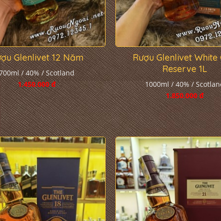
ợu Glenlivet 12 Năm
Rượu Glenlivet White
Reserve 1L
700ml / 40% / Scotland
1.450.000 đ
1000ml / 40% / Scotlan
1.850.000 đ