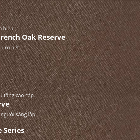
 biếu.
 French Oak Reserve
p rõ nét.
u tặng cao cấp.
rve
người sáng lập.
e Series