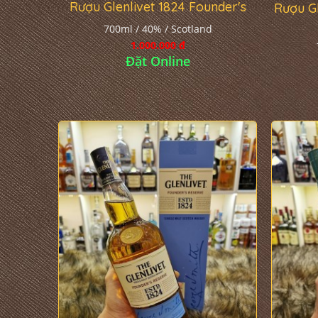
Rượu Glenlivet 1824 Founder's
Rượu G
700ml / 40% / Scotland
1.000.000 đ
Đặt Online