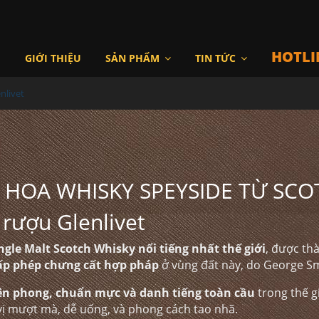
HOTLI
I
GIỚI THIỆU
SẢN PHẨM
TIN TỨC
nlivet
H HOA WHISKY SPEYSIDE TỪ SC
 rượu Glenlivet
gle Malt Scotch Whisky nổi tiếng nhất thế giới
, được th
ấp phép chưng cất hợp pháp
ở vùng đất này, do George Sm
iên phong, chuẩn mực và danh tiếng toàn cầu
trong thế gi
vị mượt mà, dễ uống, và phong cách tao nhã.