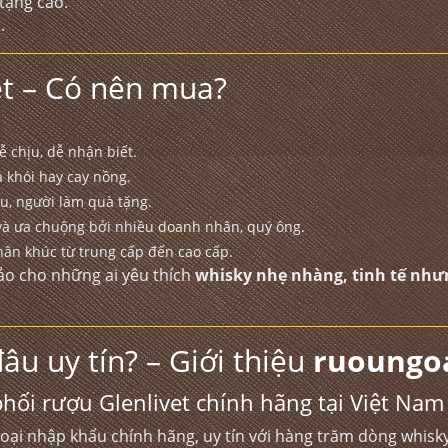
tặng cao.
.
et – Có nên mua?
dễ chịu, dễ nhận biết.
khói hay cay nồng.
u, người làm quà tặng.
và ưa chuộng bởi nhiều doanh nhân, quý ông.
hân khúc từ trung cấp đến cao cấp.
ảo cho những ai yêu thích
whisky nhẹ nhàng, tinh tế như
âu uy tín? – Giới thiệu
ruoungoa
phối rượu Glenlivet chính hãng tại Việt Nam
ại nhập khẩu chính hãng, uy tín với hàng trăm dòng whisky