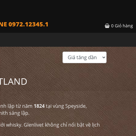
NE 0972.12345.1
0
Giỏ hàng
OTLAND
ành lập từ năm
1824
tại vùng Speyside,
ith sáng lập.
ới whisky. Glenlivet không chỉ nổi bật về lịch