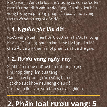
Rượu vang (Wine) là loại thức uống có cồn được lên
men từ nho. Nhờ vào sự đa dạng của nho, khí hậu,
vùng trồng và phương pháp sản xuất, rượu vang
tạo ra vô số hương vị độc đáo.
1.1. Nguồn gốc lâu đời
Rượu vang xuất hiện hơn 8.000 năm trước tại vùng
Kavkaz (Georgia), sau đó lan sang Hy Lạp – La Mã –
châu Âu và trở thành một phần văn hóa thế giới.
1.2. Rượu vang ngày nay
Xuất hiện trong những bữa tối sang trọng
Phù hợp dùng làm quà tặng
Gắn liền với phong cách sống tinh tế
Tốt cho sức khỏe nếu uống điều độ
Trở thành lĩnh vực sưu tầm và trải nghiệm
2. Phân loại rượu vang: 5