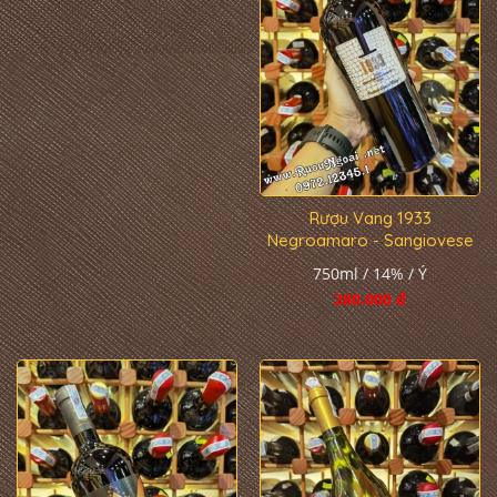
Rượu Vang 1933
Negroamaro - Sangiovese
750ml / 14% / Ý
280.000 đ