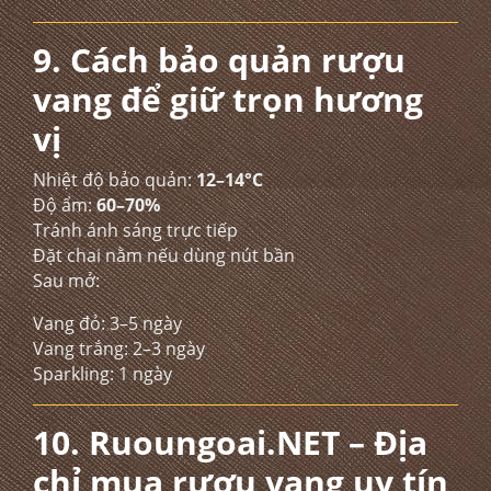
9. Cách bảo quản rượu
vang để giữ trọn hương
vị
Nhiệt độ bảo quản:
12–14°C
Độ ẩm:
60–70%
Tránh ánh sáng trực tiếp
Đặt chai nằm nếu dùng nút bần
Sau mở:
Vang đỏ: 3–5 ngày
Vang trắng: 2–3 ngày
Sparkling: 1 ngày
10. Ruoungoai.NET – Địa
chỉ mua rượu vang uy tín,