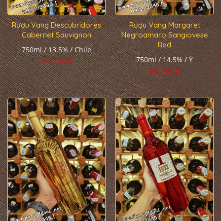
Rượu Vang Descubridores
Rượu Vang Margaret
Cabernet Sauvignon
Negroamaro Sangiovese
Red
750ml / 13.5% / Chile
750ml / 14.5% / Ý
290.000 đ
300.000 đ