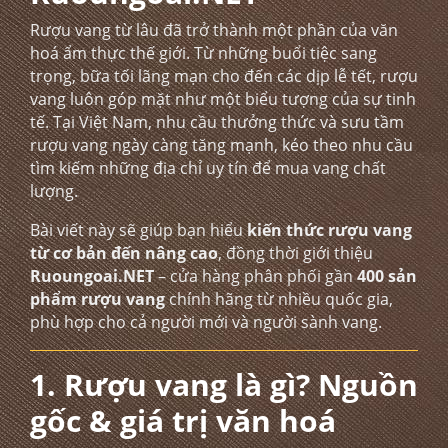
Rượu vang từ lâu đã trở thành một phần của văn
hoá ẩm thực thế giới. Từ những buổi tiệc sang
trọng, bữa tối lãng mạn cho đến các dịp lễ tết, rượu
vang luôn góp mặt như một biểu tượng của sự tinh
tế. Tại Việt Nam, nhu cầu thưởng thức và sưu tầm
rượu vang ngày càng tăng mạnh, kéo theo nhu cầu
tìm kiếm những địa chỉ uy tín để mua vang chất
lượng.
Bài viết này sẽ giúp bạn hiểu
kiến thức rượu vang
từ cơ bản đến nâng cao
, đồng thời giới thiệu
Ruoungoai.NET
– cửa hàng phân phối gần
400 sản
phẩm rượu vang
chính hãng từ nhiều quốc gia,
phù hợp cho cả người mới và người sành vang.
1. Rượu vang là gì? Nguồn
gốc & giá trị văn hoá