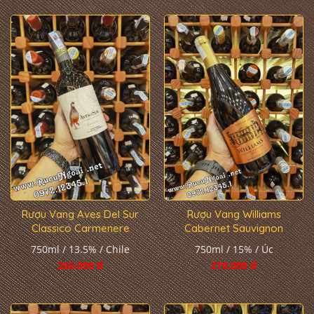
Rượu Vang Aves Del Sur
Rượu Vang Williams
Classico Carmenere
Cabernet Sauvignon
750ml / 13.5% / Chile
750ml / 15% / Úc
260.000 đ
270.000 đ