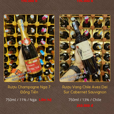
190.000 đ
195.000 đ
Rượu Champagne Nga 7
Rượu Vang Chile Aves Del
Đồng Tiền
Sur Cabernet Sauvignon
750ml / 11% / Nga
Liên hệ
750ml / 13% / Chile
260.000 đ