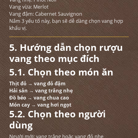
Vang vừa: Merlot
Vang đậm: Cabernet Sauvignon
Nắm 3 yếu tố này, bạn sẽ dễ dàng chọn vang hợp
khẩu vị.
5. Hướng dẫn chọn rượu
vang theo mục đích
5.1. Chọn theo món ăn
Thịt đỏ → vang đỏ đậm
Hải sản → vang trắng nhẹ
Đồ béo → vang chua cao
Món cay → vang hơi ngọt
5.2. Chọn theo người
dùng
Người mới: vang trắng hoặc vang đỏ nhẹ