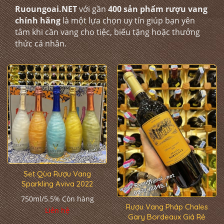
Ruoungoai.NET
với gần
400 sản phẩm rượu vang
chính hãng
là một lựa chọn uy tín giúp bạn yên
tâm khi cần vang cho tiệc, biếu tặng hoặc thưởng
thức cá nhân.
Set Qùa Rượu Vang
Sparkling Aviva 2022
750ml/5.5%
Còn hàng
Rượu Vang Pháp Chales
Liên hệ
Gary Bordeaux Giá Rẻ