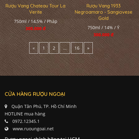
Rượu Vang Chateau Tour La
Rượu Vang 1933
Verite
Negroamaro - Sangiovese
Gold
750ml / 14,5% / Pháp
750ml / 14% / Ý
300.000 đ
300.000 đ
«
1
2
...
16
»
CỬA HÀNG RƯỢU NGOẠI
Quận Tân Phú, TP. Hồ Chí Minh
HOTLINE mua hàng
0972.12345.1
www.ruoungoai.net