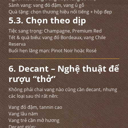
Sành vang: vang đỏ đậm, vang ủ gỗ
Quà tặng: chọn thương hiệu nổi tiếng + hộp đẹp
5.3. Chọn theo dịp
Tiệc sang trọng: Champagne, Premium Red
Tết & quà biếu: vang đỏ Bordeaux, vang Chile
Reserva
Buổi hẹn lãng mạn: Pinot Noir hoặc Rosé
6. Decant – Nghệ thuật để
rượu “thở”
Không phải chai vang nào cũng cần decant, nhưng
các loại sau thì rất nên:
Vang đỏ đậm, tannin cao
Vang lâu năm
Vang trẻ cần mở hương
Decant giúp: