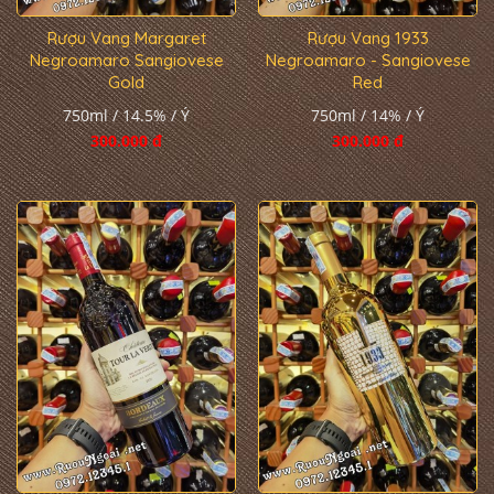
Rượu Vang Margaret
Rượu Vang 1933
Negroamaro Sangiovese
Negroamaro - Sangiovese
Gold
Red
750ml / 14.5% / Ý
750ml / 14% / Ý
300.000 đ
300.000 đ