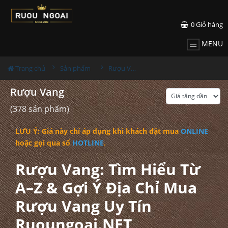
0
Giỏ hàng
MENU
Trang chủ
Sản phẩm
Rượu Vang
Rượu Vang
(378 sản phẩm)
LƯU Ý: Giá này chỉ áp dụng khi khách đặt mua
ONLINE
hoặc gọi qua số
HOTLINE
.
Rượu Vang: Tìm Hiểu Từ
A–Z & Gợi Ý Địa Chỉ Mua
Rượu Vang Uy Tín
Ruoungoai.NET