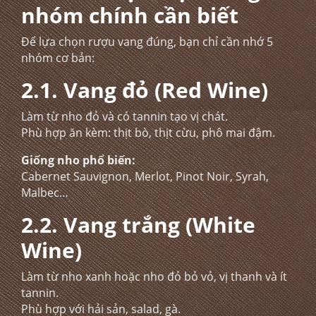
nhóm chính cần biết
Để lựa chọn rượu vang đúng, bạn chỉ cần nhớ 5
nhóm cơ bản:
2.1. Vang đỏ (Red Wine)
Làm từ nho đỏ và có tannin tạo vị chát.
Phù hợp ăn kèm: thịt bò, thịt cừu, phô mai đậm.
Giống nho phổ biến:
Cabernet Sauvignon, Merlot, Pinot Noir, Syrah,
Malbec…
2.2. Vang trắng (White
Wine)
Làm từ nho xanh hoặc nho đỏ bỏ vỏ, vị thanh và ít
tannin.
Phù hợp với hải sản, salad, gà.