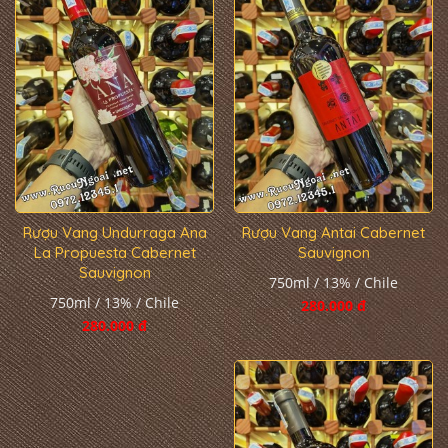
Rượu Vang Undurraga Ana
Rượu Vang Antai Cabernet
La Propuesta Cabernet
Sauvignon
Sauvignon
750ml / 13% / Chile
750ml / 13% / Chile
280.000 đ
280.000 đ