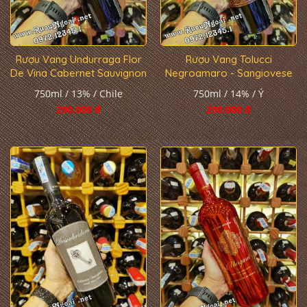
Rượu Vang Undurraga Flor
Rượu Vang Tolucci
De Vina Cabernet Sauvignon
Negroamaro - Sangiovese
750ml / 13% / Chile
750ml / 14% / Ý
290.000 đ
290.000 đ