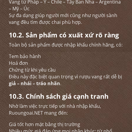
Vang từ Pháp – Ý – Chile – Tây Ban Nha – Argentina
– Mỹ – Úc
Sự đa dạng giúp người mới cũng như người sành
vang đều tìm được chai phù hợp.
10.2. Sản phẩm có xuất xứ rõ ràng
Toàn bộ sản phẩm được nhập khẩu chính hãng, có:
Tem bảo hành
Hoá đơn
Chứng từ khi yêu cầu
Điều này đặc biệt quan trọng vì rượu vang rất dễ bị
giả – nhái – tráo nhãn
.
10.3. Chính sách giá cạnh tranh
Nhờ làm việc trực tiếp với nhà nhập khẩu,
Ruoungoai.NET mang đến:
Giá tốt hơn mặt bằng thị trường
Nhiều mức giá đáp ứng mọi phân khúc: từ phổ