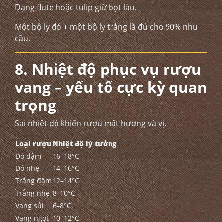
Dạng flute hoặc tulip giữ bọt lâu.
Một bộ ly đỏ + một bộ ly trắng là đủ cho 90% nhu
cầu.
8. Nhiệt độ phục vụ rượu
vang – yếu tố cực kỳ quan
trọng
Sai nhiệt độ khiến rượu mất hương và vị.
Loại rượu
Nhiệt độ lý tưởng
Đỏ đậm
16–18°C
Đỏ nhẹ
14–16°C
Trắng đậm
12–14°C
Trắng nhẹ
8–10°C
Vang sủi
6–8°C
Vang ngọt
10–12°C