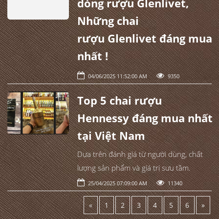
dòng rượu Glenlivet,
Những chai
rượu Glenlivet đáng mua
nhất !
04/06/2025 11:52:00 AM
9350
Top 5 chai rượu
Hennessy đáng mua nhất
tại Việt Nam
Dựa trên đánh giá từ người dùng, chất
lượng sản phẩm và giá trị sưu tầm.
25/04/2025 07:09:00 AM
11340
«
1
2
3
4
5
6
»