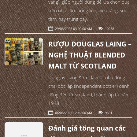
vang), giúp người dùng dễ lựa chọn dựa
trên nhu cầu: uống liền, biếu tặng, sưu
tầm, hay trưng bày.
29/06/2025 03:00:00 AM
10258
RƯỢU DOUGLAS LAING –
NGHỆ THUẬT BLENDED
MALT TỪ SCOTLAND
Douglas Laing & Co. là một nhà đóng
chai độc lập (independent bottler) danh
tiếng đến từ Scotland, thành lập từ năm
1948.
06/06/2025 12:49:00 AM
9601
Đánh giá tổng quan các