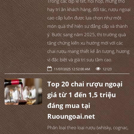
Trong các dịp lễ tết, hội họp, mừng thọ
hay tri ân khách hàng, đối tác, rượu ngoại
cao cấp luôn được lựa chọn như một
món quà thể hiện sự đẳng cấp và thành
ý. Bước sang năm 2025, thị trường quà
tặng chứng kiến xu hướng mới với các
chai rượu mang thiết kế ấn tượng, hương
vị đặc biệt và giá trị sưu tầm cao.
11/07/2025 12:52:00 AM
12123
Top 20 chai rượu ngoại
giá từ 1 đến 1,5 triệu
đáng mua tại
Ruoungoai.net
Phân loại theo loại rượu (whisky, cognac,