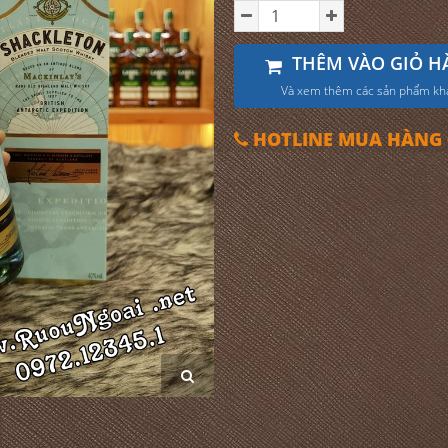
THÊM VÀO GIỎ H
Và xem thêm các sản phẩm kh
HOTLINE MUA HÀNG 0