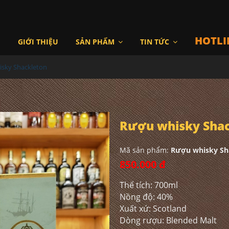
HOTLI
I
GIỚI THIỆU
SẢN PHẨM
TIN TỨC
sky Shackleton
Rượu whisky Shac
Mã sản phẩm:
Rượu whisky Sh
850.000 đ
Thể tích: 700ml
Nồng độ: 40%
Xuất xứ: Scotland
Dòng rượu: Blended Malt