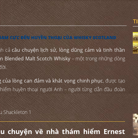
T
NAM CỰC ĐẾN HUYỀN THOẠI CỦA WHISKY SCOTLAND
nh cả
câu chuyện lịch sử, lòng dũng cảm và tinh thần
on Blended Malt Scotch Whisky
– một trong những dòng
đời.
g của lòng can đảm và khát vọng chinh phục
, được tạo
 hiểm huyền thoại người Anh – người từng dẫn đầu đoàn
.
âu chuyện về nhà thám hiểm Ernest