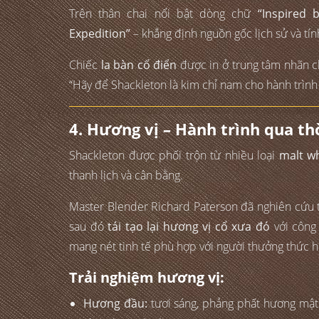
Trên thân chai nổi bật dòng chữ
“Inspired 
Expedition”
– khẳng định nguồn gốc lịch sử và tí
Chiếc
la bàn cổ điển
được in ở trung tâm nhãn c
“Hãy để Shackleton là kim chỉ nam cho hành trình
4. Hương vị – Hành trình qua th
Shackleton được phối trộn từ nhiều loại
malt w
thanh lịch và cân bằng.
Master Blender Richard Paterson đã nghiên cứu 
sau đó
tái tạo lại hương vị cổ xưa đó
với công 
mang nét tinh tế phù hợp với người thưởng thức h
Trải nghiệm hương vị:
Hương đầu:
tươi sáng, phảng phất hương mật 