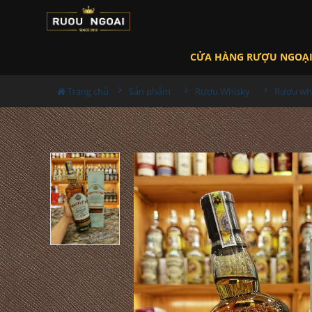
CỬA HÀNG RƯỢU NGOẠ
Trang chủ
Sản phẩm
Rượu Whisky
Rượu whi