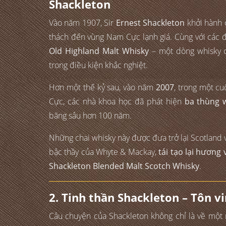
Shackleton
Vào năm 1907, Sir
Ernest Shackleton
khởi hành
thách đến vùng Nam Cực lạnh giá. Cùng với các 
Old Highland Malt Whisky
– một dòng whisky c
trong điều kiện khắc nghiệt.
Hơn một thế kỷ sau, vào năm
2007
, trong một c
Cực, các nhà khoa học đã phát hiện
ba thùng w
băng sâu hơn 100 năm.
Những chai whisky này được đưa trở lại Scotland
bậc thầy của Whyte & Mackay,
tái tạo lại hương 
Shackleton Blended Malt Scotch Whisky
.
2. Tinh thần Shackleton – Tôn 
Câu chuyện của Shackleton không chỉ là về một