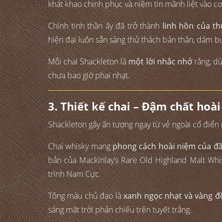
khát khao chinh phục và niềm tin mãnh liệt vào co
Chính tinh thần ấy đã trở thành
linh hồn của t
hiện đại luôn sẵn sàng thử thách bản thân, dám b
Mỗi chai Shackleton là
một lời nhắc nhở
rằng, dù
chưa bao giờ phai nhạt.
3. Thiết kế chai – Đậm chất hoài
Shackleton gây ấn tượng ngay từ vẻ ngoài cổ điển
Chai whisky mang
phong cách hoài niệm của đầ
bản của Mackinlay’s Rare Old Highland Malt Whi
trình Nam Cực.
Tông màu chủ đạo là
xanh ngọc nhạt và vàng đ
sáng mặt trời phản chiếu trên tuyết trắng.