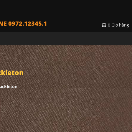
NE 0972.12345.1
0
Giỏ hàng
kleton
ackleton