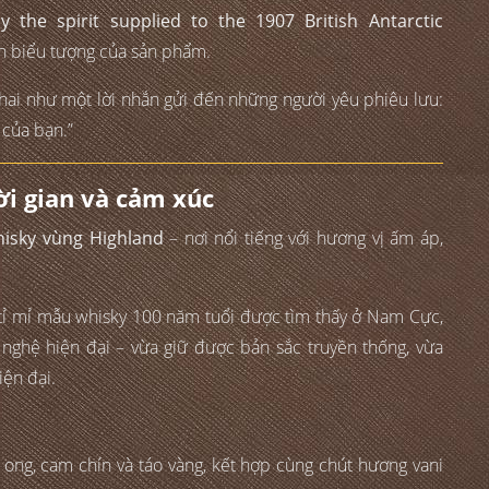
by the spirit supplied to the 1907 British Antarctic
nh biểu tượng của sản phẩm.
hai như một lời nhắn gửi đến những người yêu phiêu lưu:
 của bạn.”
ời gian và cảm xúc
hisky vùng Highland
– nơi nổi tiếng với hương vị ấm áp,
tỉ mỉ mẫu whisky 100 năm tuổi được tìm thấy ở Nam Cực,
nghệ hiện đại – vừa giữ được bản sắc truyền thống, vừa
iện đại.
ong, cam chín và táo vàng, kết hợp cùng chút hương vani