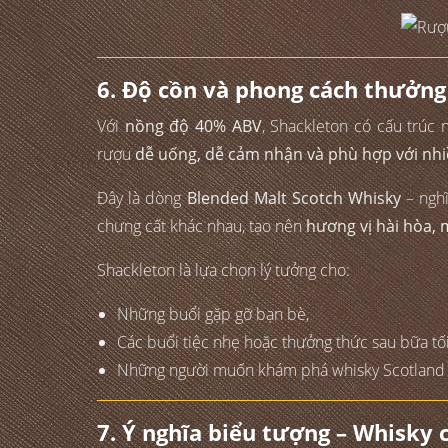
6. Độ cồn và phong cách thưởng
Với
nồng độ 40% ABV
, Shackleton có cấu trúc 
rượu
dễ uống, dễ cảm nhận và phù hợp với nhi
Đây là dòng
Blended Malt Scotch Whisky
– nghĩ
chưng cất khác nhau, tạo nên
hương vị hài hòa, 
Shackleton là lựa chọn lý tưởng cho:
Những buổi gặp gỡ bạn bè,
Các buổi tiệc nhẹ hoặc thưởng thức sau bữa tối
Những người muốn khám phá whisky Scotland n
7. Ý nghĩa biểu tượng – Whisky 