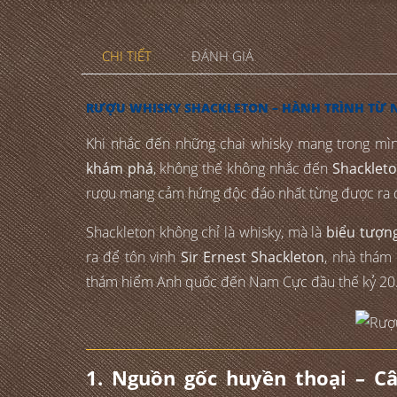
CHI TIẾT
ĐÁNH GIÁ
RƯỢU WHISKY SHACKLETON – HÀNH TRÌNH TỪ 
Khi nhắc đến những chai whisky mang trong mì
khám phá
, không thể không nhắc đến
Shacklet
rượu mang cảm hứng độc đáo nhất từng được ra 
Shackleton không chỉ là whisky, mà là
biểu tượn
ra để tôn vinh
Sir Ernest Shackleton
, nhà thám
thám hiểm Anh quốc đến Nam Cực đầu thế kỷ 20
1. Nguồn gốc huyền thoại – C