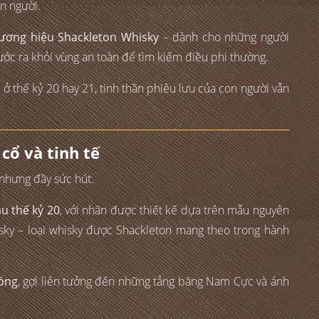
n người.
hương hiệu Shackleton Whisky
– dành cho những người
ước ra khỏi vùng an toàn để tìm kiếm điều phi thường.
 ở thế kỷ 20 hay 21, tinh thần phiêu lưu của con người vẫn
 cổ và tinh tế
 nhưng đầy sức hút.
u thế kỷ 20
, với nhãn được thiết kế dựa trên mẫu nguyên
sky – loại whisky được Shackleton mang theo trong hành
ồng
, gợi liên tưởng đến những tảng băng Nam Cực và ánh