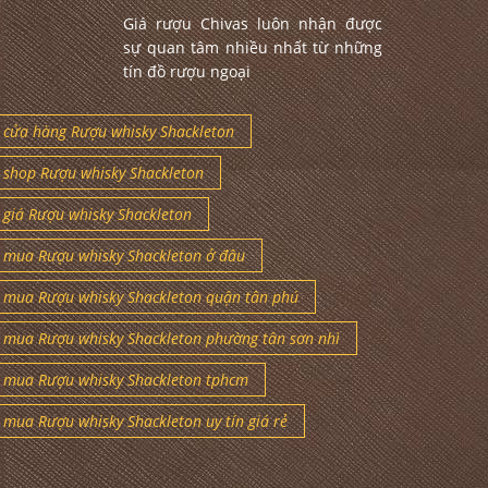
Giá rượu Chivas luôn nhận được
sự quan tâm nhiều nhất từ những
tín đồ rượu ngoại
cửa hàng Rượu whisky Shackleton
shop Rượu whisky Shackleton
giá Rượu whisky Shackleton
mua Rượu whisky Shackleton ở đâu
mua Rượu whisky Shackleton quận tân phú
mua Rượu whisky Shackleton phường tân sơn nhì
mua Rượu whisky Shackleton tphcm
mua Rượu whisky Shackleton uy tín giá rẻ