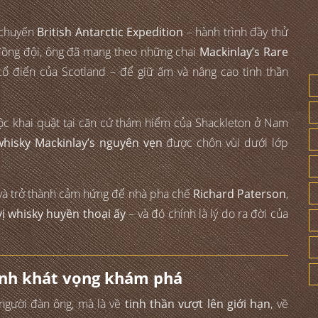
 chuyến
British Antarctic Expedition
– hành trình đầy thử
đồng đội, ông đã mang theo những chai
Mackinlay’s Rare
ổ điển của Scotland – để giữ ấm và nâng cao tinh thần
uộc khai quật tại căn cứ thám hiểm của Shackleton ở Nam
hisky Mackinlay’s nguyên vẹn
được chôn vùi dưới lớp
 và trở thành cảm hứng để nhà pha chế
Richard Paterson
,
vị whisky huyền thoại ấy
– và đó chính là lý do ra đời của
vinh khát vọng khám phá
 người đàn ông, mà là về
tinh thần vượt lên giới hạn
, về