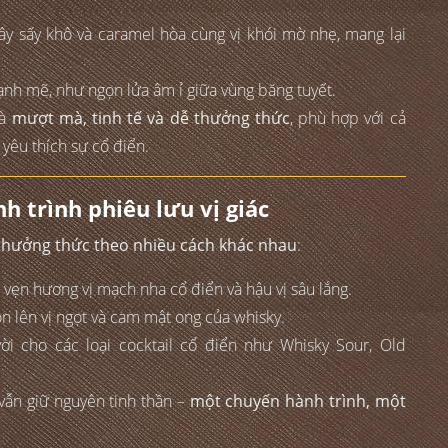
ây sấy khô và caramel hòa cùng vị khói mờ nhẹ, mang lại
ạnh mẽ, như ngọn lửa âm ỉ giữa vùng băng tuyết.
mà
mượt mà, tinh tế và dễ thưởng thức
, phù hợp với cả
yêu thích sự cổ điển.
h trình phiêu lưu vị giác
thưởng thức theo nhiều cách khác nhau
:
vẹn hương vị mạch nha cổ điển và hậu vị sâu lắng.
n lên vị ngọt và cam mật ong của whisky.
ời cho các loại cocktail cổ điển như Whisky Sour, Old
vẫn giữ nguyên tinh thần –
một chuyến hành trình, một