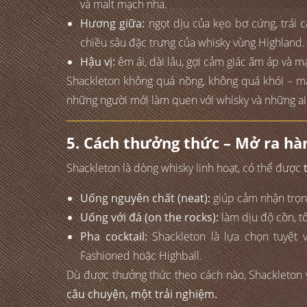
và malt mạch nha.
Hương giữa:
ngọt dịu của kẹo bơ cứng, trái c
chiều sâu đặc trưng của whisky vùng Highland.
Hậu vị:
êm ái, dài lâu, gợi cảm giác ấm áp và m
Shackleton không quá nồng, không quá khói – 
những người mới làm quen với whisky và những ai 
5. Cách thưởng thức – Mở ra hàn
Shackleton là dòng whisky linh hoạt, có thể được
Uống nguyên chất (neat):
giúp cảm nhận trọn 
Uống với đá (on the rocks):
làm dịu độ cồn, tô
Pha cocktail:
Shackleton là lựa chọn tuyệt v
Fashioned hoặc Highball.
Dù được thưởng thức theo cách nào, Shackleton 
câu chuyện, một trải nghiệm.