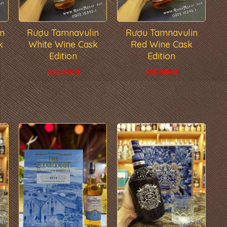
n
Rượu Tamnavulin
Rượu Tamnavulin
k
White Wine Cask
Red Wine Cask
Edition
Edition
780.000 đ
780.000 đ