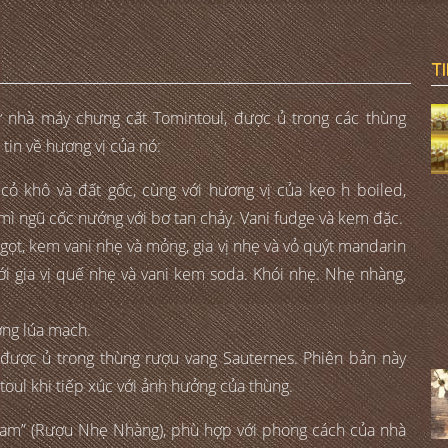
T
ừ nhà máy chưng cất Tomintoul, được ủ trong các thùng
tin về hương vị của nó:
cỏ khô và đất gốc, cùng với hương vị của kẹo h boiled,
ì ngũ cốc nướng với bơ tan chảy. Vani fudge và kem đặc.
ngọt, kem vani nhẹ và mỏng, gia vị nhẹ và vỏ quýt mandarin
ới gia vị quế nhẹ và vani kem soda. Khói nhẹ. Nhẹ nhàng,
ờng lúa mạch.
được ủ trong thùng rượu vang Sauternes. Phiên bản này
ntoul khi tiếp xúc với ảnh hưởng của thùng.
ram” (Rượu Nhẹ Nhàng), phù hợp với phong cách của nhà