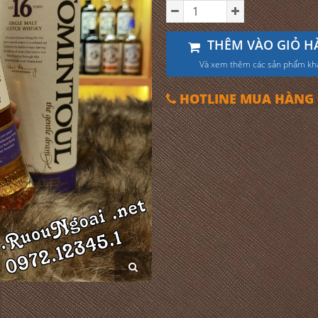
THÊM VÀO GIỎ H
Và xem thêm các sản phẩm kh
HOTLINE MUA HÀNG 0