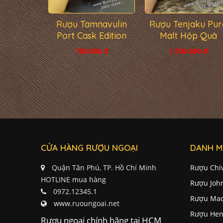
Rượu Tamnavulin
Rượu Tenjaku Pur
Port Cask Edition
Malt Hộp Quà
780.000 đ
1.700.000 đ
CỬA HÀNG RƯỢU NGOẠI
DANH M
Quận Tân Phú, TP. Hồ Chí Minh
Rượu Chi
HOTLINE mua hàng
Rượu Joh
0972.12345.1
Rượu Mac
www.ruoungoai.net
Rượu Hen
Rượu ngoại chính hãng tại HCM