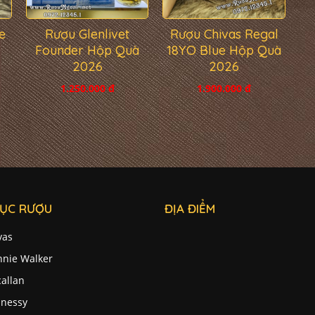
e
Rượu Glenlivet
Rượu Chivas Regal
Founder Hộp Quà
18YO Blue Hộp Quà
2026
2026
1.250.000 đ
1.900.000 đ
ỤC RƯỢU
ĐỊA ĐIỂM
vas
nnie Walker
allan
nessy