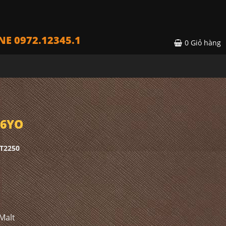
NE 0972.12345.1
0
Giỏ hàng
16YO
T2250
Malt