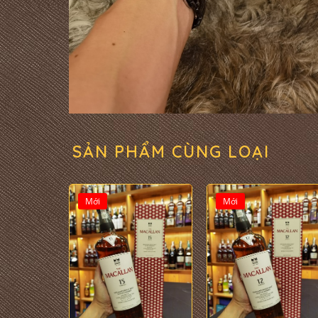
SẢN PHẨM CÙNG LOẠI
Mới
Mới