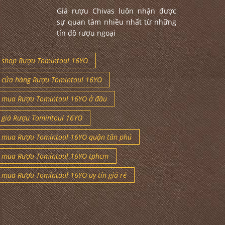
Giá rượu Chivas luôn nhận được
sự quan tâm nhiều nhất từ những
tín đồ rượu ngoại
shop Rượu Tomintoul 16YO
cửa hàng Rượu Tomintoul 16YO
mua Rượu Tomintoul 16YO ở đâu
giá Rượu Tomintoul 16YO
mua Rượu Tomintoul 16YO quận tân phú
mua Rượu Tomintoul 16YO tphcm
mua Rượu Tomintoul 16YO uy tín giá rẻ