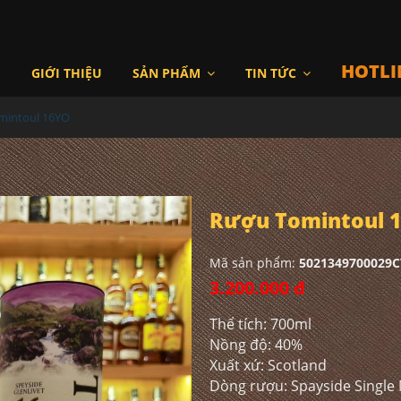
HOTLI
I
GIỚI THIỆU
SẢN PHẨM
TIN TỨC
mintoul 16YO
Rượu Tomintoul 
Mã sản phẩm:
5021349700029C
3.200.000 đ
Thể tích: 700ml
Nồng độ: 40%
Xuất xứ: Scotland
Dòng rượu: Spayside Single 