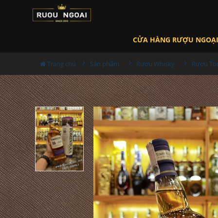
CỬA HÀNG RƯỢU NGOẠ
Trang chủ
Sản phẩm
Rượu Whisky
Rượu To