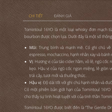
CHI TIẾT
ĐÁNH GIÁ
Tomintoul 16YO là một loại whisky đơn mạch t
bourbon được chọn lựa. Dưới đây là một số thông 
Mũi
: Trung bình và mạnh mẽ. Có ghi chú về 
espresso, mochaccino, hạnh nhân xay và bánh m
Vị
: Hương vị của táo cider hầm, vỏ lê, ngũ cốc 
kẹo. Hậu vị của ngũ cốc ngon miệng, lê giòn v
trái cây, tươi mới và thưởng thức.
Hậu vị
: Độ dài tốt với ghi chú hạnh nhân và đư
Có một phiên bản giới hạn của Tomintoul 16YO 
cho thấy sự linh hoạt tuyệt vời của tinh thần Tomi
Tomintoul 16YO được biết đến là “The Gentle D