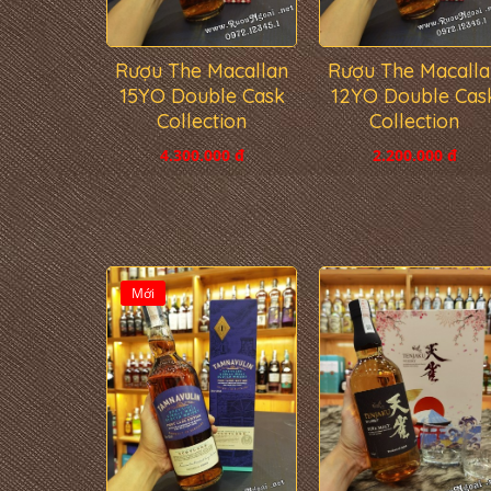
Rượu The Macallan
Rượu The Macalla
15YO Double Cask
12YO Double Cas
Collection
Collection
4.300.000 đ
2.200.000 đ
Mới