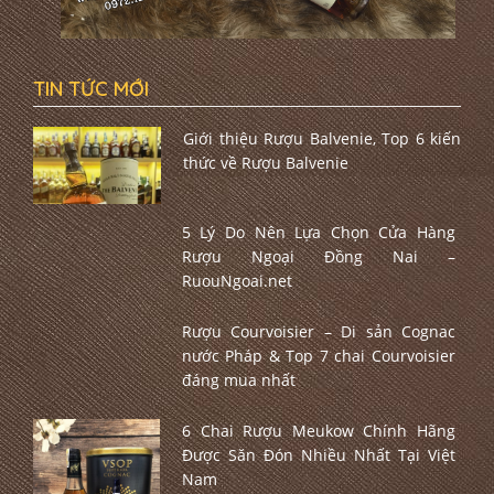
TIN TỨC MỚI
Giới thiệu Rượu Balvenie, Top 6 kiến
thức về Rượu Balvenie
5 Lý Do Nên Lựa Chọn Cửa Hàng
Rượu Ngoại Đồng Nai –
RuouNgoai.net
Rượu Courvoisier – Di sản Cognac
nước Pháp & Top 7 chai Courvoisier
đáng mua nhất
6 Chai Rượu Meukow Chính Hãng
Được Săn Đón Nhiều Nhất Tại Việt
Nam