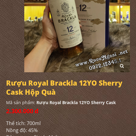
Rượu Royal Brackla 12YO Sherry
Cask Hộp Quà
Mã sản phẩm:
Rượu Royal Brackla 12YO Sherry Cask
2.300.000 đ
Thể tích: 700ml
Nồng độ: 45%