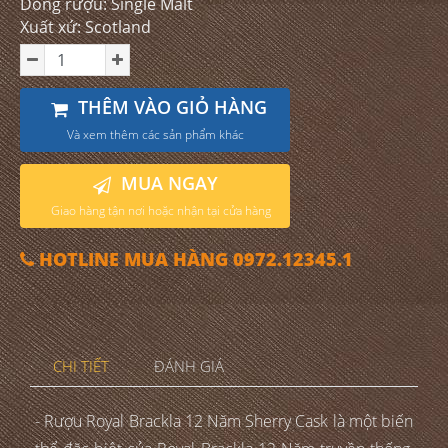
Dòng rượu: Single Malt
Xuất xứ: Scotland
THÊM VÀO GIỎ HÀNG
Và xem thêm các sản phẩm khác
MUA NGAY
Giao hàng tận nơi hoặc nhận tại cửa hàng
HOTLINE MUA HÀNG 0972.12345.1
CHI TIẾT
ĐÁNH GIÁ
- Rượu Royal Brackla 12 Năm Sherry Cask là một biến