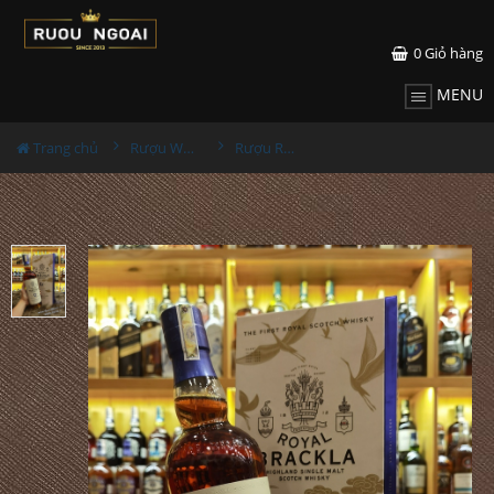
0
Giỏ hàng
MENU
Trang chủ
Rượu Whisky
Rượu Royal Brackla 12YO Sherry Cask Hộp Quà