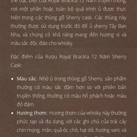
thể đặc biệt của Royal Brackla 12 Năm truyền thống,
nơi một phần hoặc toàn bộ quá trình ủ được thực
hiện trong các thùng gỗ Sherry cask. Các thùng này
thường được sử dụng trước đó để ủ sherry Tây Ban
Nha, và chúng có khả năng mang đến hương vị và
màu sắc độc đáo cho whisky.
Đặc điểm của Rượu Royal Brackla 12 Năm Sherry
Cask:
Màu sắc
: Nhờ ủ trong thùng gỗ Sherry, sản phẩm
thường có màu sắc đậm hơn so với phiên bản
truyền thống, thường có màu hổ phách hoặc màu
đỏ đậm.
Hương thơm
: Hương thơm của whisky này thường
phức tạp và đa dạng, với các ghi chú của trái cây
chín mọng, mận, quả óc chó, hạt dẻ, hương vani, và