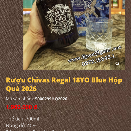
Rượu Chivas Regal 18YO Blue Hộp
Quà 2026
Mã sản phẩm:
5000299HQ2026
1.900.000 đ
Thể tích: 700ml
Nồng độ: 40%