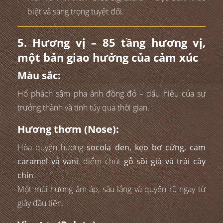
biệt và sang trọng tuyệt đối.
5. Hương vị – 85 tầng hương vị,
một bản giao hưởng của cảm xúc
Màu sắc:
Hổ phách sậm pha ánh đồng đỏ – dấu hiệu của sự
trưởng thành và tinh túy qua thời gian.
Hương thơm (Nose):
Hòa quyện hương
socola đen, kẹo bơ cứng, cam
caramel và vani
, điểm chút
gỗ sồi già và trái cây
chín
.
Một mùi hương ấm áp, sâu lắng và quyến rũ ngay từ
giây đầu tiên.