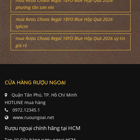
mua Rượu Chivas Regal 18YO Blue Hộp Quà 2026
phường tân sơn nhì
mua Rượu Chivas Regal 18YO Blue Hộp Quà 2026
tphcm
mua Rượu Chivas Regal 18YO Blue Hộp Quà 2026 uy tín
giá rẻ
CỬA HÀNG RƯỢU NGOẠI
Quận Tân Phú, TP. Hồ Chí Minh
HOTLINE mua hàng
0972.12345.1
www.ruoungoai.net
Rượu ngoại chính hãng tại HCM
Top 10 Cửa hàng rượu ngoại HCM