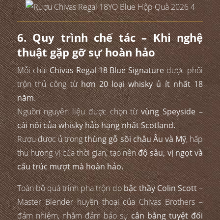
6. Quy trình chế tác – Khi nghệ
thuật gặp gỡ sự hoàn hảo
Mỗi chai
Chivas Regal 18 Blue Signature
được phối
trộn thủ công từ
hơn 20 loại whisky ủ ít nhất 18
năm
.
Nguồn nguyên liệu được chọn từ
vùng Speyside –
cái nôi của whisky hảo hạng nhất Scotland.
Rượu được ủ trong
thùng gỗ sồi châu Âu và Mỹ
, hấp
thu hương vị của thời gian, tạo nên
độ sâu, vị ngọt và
cấu trúc mượt mà hoàn hảo.
Toàn bộ quá trình pha trộn do
bậc thầy Colin Scott
–
Master Blender huyền thoại của Chivas Brothers –
đảm nhiệm, nhằm đảm bảo sự
cân bằng tuyệt đối