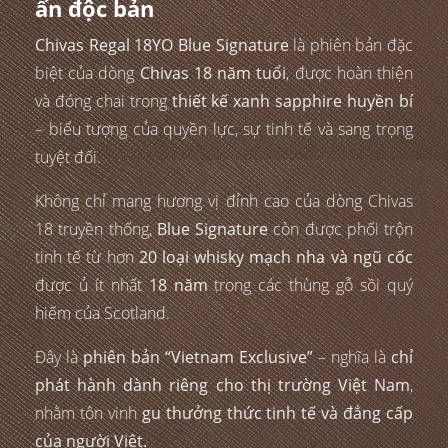
ấn độc bản
Chivas Regal 18YO Blue Signature
là phiên bản đặc
biệt của dòng
Chivas 18 năm tuổi
, được hoàn thiện
và đóng chai trong
thiết kế xanh sapphire huyền bí
– biểu tượng của quyền lực, sự tinh tế và sang trọng
tuyệt đối.
Không chỉ mang hương vị đỉnh cao của dòng Chivas
18 truyền thống,
Blue Signature
còn được phối trộn
tinh tế từ hơn
20 loại whisky mạch nha và ngũ cốc
được ủ ít nhất
18 năm
trong các thùng gỗ sồi quý
hiếm của Scotland.
Đây là
phiên bản “Vietnam Exclusive”
– nghĩa là
chỉ
phát hành dành riêng cho thị trường Việt Nam
,
nhằm tôn vinh
gu thưởng thức tinh tế và đẳng cấp
của người Việt.