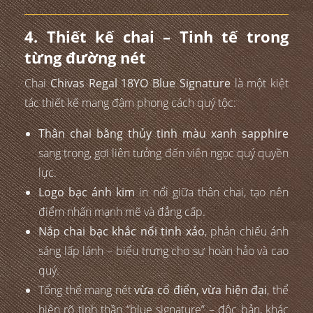
4. Thiết kế chai – Tinh tế trong
từng đường nét
Chai
Chivas Regal 18YO Blue Signature
là một kiệt
tác thiết kế mang đậm phong cách quý tộc:
Thân chai bằng thủy tinh màu xanh sapphire
sang trọng, gợi liên tưởng đến viên ngọc quý quyền
lực.
Logo bạc ánh kim
in nổi giữa thân chai, tạo nên
điểm nhấn mạnh mẽ và đẳng cấp.
Nắp chai bạc khắc nổi tinh xảo
, phản chiếu ánh
sáng lấp lánh – biểu trưng cho sự hoàn hảo và cao
quý.
Tổng thể mang nét
vừa cổ điển, vừa hiện đại
, thể
hiện rõ tinh thần “blue signature” – độc bản, khác