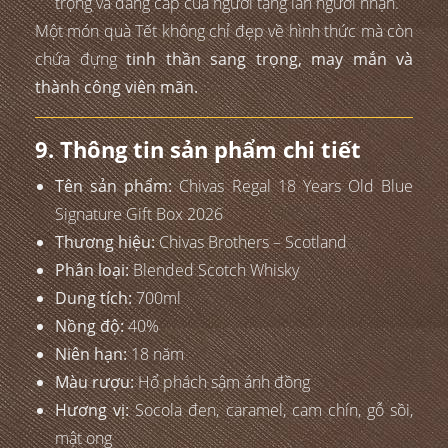
trọng và đẳng cấp của người tặng lẫn người nhận.
Một món quà Tết không chỉ đẹp về hình thức mà còn
chứa đựng
tinh thần sang trọng, may mắn và
thành công viên mãn.
9. Thông tin sản phẩm chi tiết
Tên sản phẩm:
Chivas Regal 18 Years Old Blue
Signature Gift Box 2026
Thương hiệu:
Chivas Brothers – Scotland
Phân loại:
Blended Scotch Whisky
Dung tích:
700ml
Nồng độ:
40%
Niên hạn:
18 năm
Màu rượu:
Hổ phách sậm ánh đồng
Hương vị:
Socola đen, caramel, cam chín, gỗ sồi,
mật ong