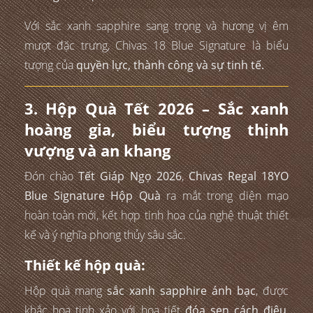
Với sắc xanh sapphire sang trọng và hương vị êm
mượt đặc trưng, Chivas 18 Blue Signature là biểu
tượng của
quyền lực, thành công và sự tinh tế.
3. Hộp Quà Tết 2026 – Sắc xanh
hoàng gia, biểu tượng thịnh
vượng và an khang
Đón chào
Tết Giáp Ngọ 2026
,
Chivas Regal 18YO
Blue Signature Hộp Quà
ra mắt trong diện mạo
hoàn toàn mới, kết hợp tinh hoa của nghệ thuật thiết
kế và ý nghĩa phong thủy sâu sắc.
Thiết kế hộp quà:
Hộp quà mang
sắc xanh sapphire ánh bạc
, được
khắc họa tinh xảo với họa tiết
đóa sen cách điệu
,