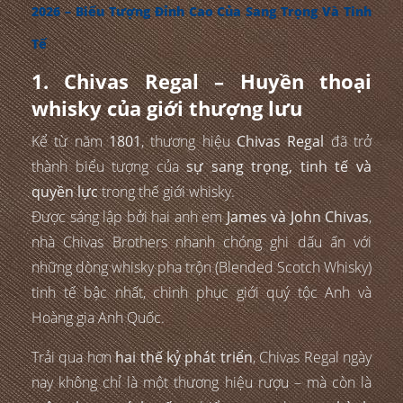
2026 – Biểu Tượng Đỉnh Cao Của Sang Trọng Và Tinh
Tế
1. Chivas Regal – Huyền thoại
whisky của giới thượng lưu
Kể từ năm
1801
, thương hiệu
Chivas Regal
đã trở
thành biểu tượng của
sự sang trọng, tinh tế và
quyền lực
trong thế giới whisky.
Được sáng lập bởi hai anh em
James và John Chivas
,
nhà Chivas Brothers nhanh chóng ghi dấu ấn với
những dòng whisky pha trộn (Blended Scotch Whisky)
tinh tế bậc nhất, chinh phục giới quý tộc Anh và
Hoàng gia Anh Quốc.
Trải qua hơn
hai thế kỷ phát triển
, Chivas Regal ngày
nay không chỉ là một thương hiệu rượu – mà còn là