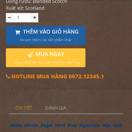
Dòng rượu: Blended Scotch
Xuất xứ: Scotland
THÊM VÀO GIỎ HÀNG
Và xem thêm các sản phẩm khác
MUA NGAY
Giao hàng tận nơi hoặc nhận tại cửa hàng
HOTLINE MUA HÀNG 0972.12345.1
CHI TIẾT
ĐÁNH GIÁ
Rượu Chivas Regal 18YO Blue Signature Hộp Quà