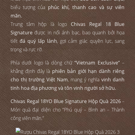
biểu tượng của
phúc khí, thanh cao và sự viên
mãn.
Trung tâm hộp là logo
Chivas Regal 18 Blue
Signature
được in nổi ánh bạc, bao quanh bởi họa
tiết
đá quý lấp lánh
, gợi cảm giác quyền lực, sang
trọng và rực rỡ.
Phía dưới logo là dòng chữ
“Vietnam Exclusive”
–
khẳng định đây là
phiên bản giới hạn dành riêng
cho thị trường Việt Nam
, mang ý nghĩa
vinh danh
tinh hoa địa phương và tôn vinh người sở hữu.
Chivas Regal 18YO Blue Signature Hộp Quà 2026
–
Món quà đại diện cho “Phú quý – Bình an – Thành
công viên mãn.”