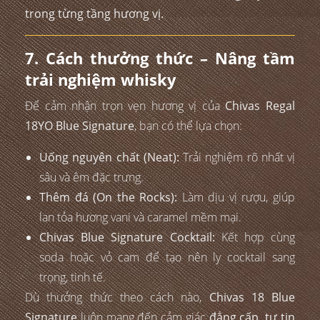
trong từng tầng hương vị.
7. Cách thưởng thức – Nâng tầm
trải nghiệm whisky
Để cảm nhận trọn vẹn hương vị của
Chivas Regal
18YO Blue Signature
, bạn có thể lựa chọn:
Uống nguyên chất (Neat):
Trải nghiệm rõ nhất vị
sâu và êm đặc trưng.
Thêm đá (On the Rocks):
Làm dịu vị rượu, giúp
lan tỏa hương vani và caramel mềm mại.
Chivas Blue Signature Cocktail:
Kết hợp cùng
soda hoặc vỏ cam để tạo nên ly cocktail sang
trọng, tinh tế.
Dù thưởng thức theo cách nào,
Chivas 18 Blue
Signature
luôn mang đến cảm giác
đẳng cấp, tự tin