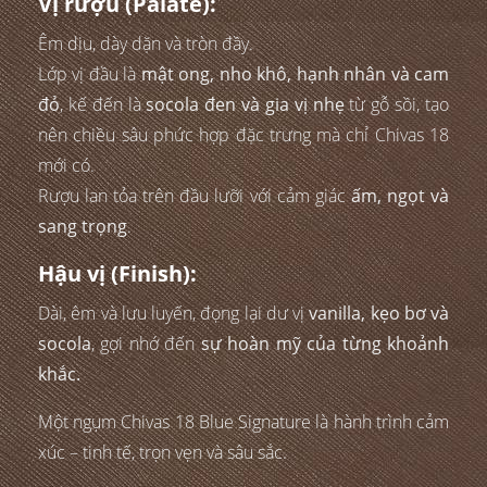
Vị rượu (Palate):
Êm dịu, dày dặn và tròn đầy.
Lớp vị đầu là
mật ong, nho khô, hạnh nhân và cam
đỏ
, kế đến là
socola đen và gia vị nhẹ
từ gỗ sồi, tạo
nên chiều sâu phức hợp đặc trưng mà chỉ Chivas 18
mới có.
Rượu lan tỏa trên đầu lưỡi với cảm giác
ấm, ngọt và
sang trọng
.
Hậu vị (Finish):
Dài, êm và lưu luyến, đọng lại dư vị
vanilla, kẹo bơ và
socola
, gợi nhớ đến
sự hoàn mỹ của từng khoảnh
khắc.
Một ngụm Chivas 18 Blue Signature là hành trình cảm
xúc – tinh tế, trọn vẹn và sâu sắc.