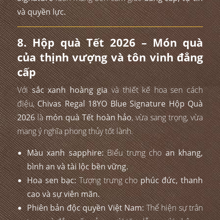
và quyền lực.
8. Hộp quà Tết 2026 – Món quà
của thịnh vượng và tôn vinh đẳng
cấp
Với
sắc xanh hoàng gia
và thiết kế hoa sen cách
điệu,
Chivas Regal 18YO Blue Signature Hộp Quà
2026
là
món quà Tết hoàn hảo
, vừa sang trọng, vừa
mang ý nghĩa phong thủy tốt lành.
Màu xanh sapphire:
Biểu trưng cho
an khang,
bình an và tài lộc bền vững.
Hoa sen bạc:
Tượng trưng cho
phúc đức, thanh
cao và sự viên mãn.
Phiên bản độc quyền Việt Nam:
Thể hiện sự trân