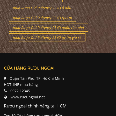
mua Rượu Old Pulteney 25YO ở đâu
mua Rượu Old Pulteney 25YO tphcm
mua Rượu Old Pulteney 25YO quận tân phú
mua Rượu Old Pulteney 25YO uy tín giá rẻ
CỬA HÀNG RƯỢU NGOẠI
Quận Tân Phú, TP. Hồ Chí Minh
HOTLINE mua hàng
0972.12345.1
www.ruoungoai.net
Rượu ngoại chính hãng tại HCM
Top 10 Cửa hàng rượu ngoại HCM