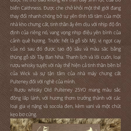
biển Caithness. Được che chở khỏi một thế giới đang
thay đổi nhanh chóng bở sự yên tĩnh tối tăm của một
nhà kho chưng cất, tinh thần ấy êm dịu với nhịp độ ổn
định của riêng nó, vang vọng nhịp điệu yên bình của
cảnh quê hương. Trước hết là gỗ sồi Mỹ, vị ngọt cay
của nó sau đó được tạo độ sâu và màu săc bằng
thùng gỗ sồi Tây Ban Nha. Thanh lịch và lôi cuốn, loại
rượu whisky tuyệt vời này thể hiện cả tinh thần bền bỉ
của Wick và sự tận tâm của nhà máy chưng cất
Pulteney đối với nghề của mình.
- Rượu whisky Old Pulteney 25YO mang màu sắc
đồng lấp lánh, với hương thơm trưởng thành với các
loại gia vị nặng và socola đen, kèm vani và một chút
kẹo bơ cứng.