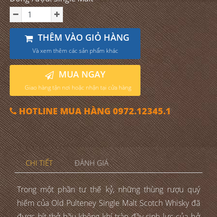
THÊM VÀO GIỎ HÀNG
Và xem thêm các sản phẩm khác
MUA NGAY
Giao hàng tận nơi hoặc nhận tại cửa hàng
HOTLINE MUA HÀNG 0972.12345.1
CHI TIẾT
ĐÁNH GIÁ
Trong một phần tư thế kỷ, những thùng rượu quý
hiếm của Old Pulteney Single Malt Scotch Whisky đã
được hít thở bầu không khí tràn đầy sinh lực của bở