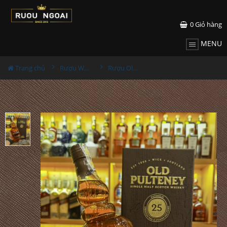
0
Giỏ hàng
MENU
Trang chủ
Rượu Whisky
Rượu Old Pulteney 25YO