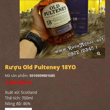
Rượu Old Pulteney 18YO
Mã sản phẩm:
5010509881685
3.950.000 đ
Xuất xứ: Scotland
Thể tích: 700ml
Nồng độ: 46%