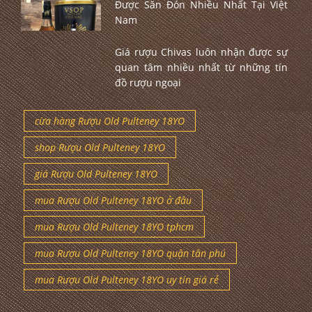
Được Săn Đón Nhiều Nhất Tại Việt
Nam
Giá rượu Chivas luôn nhận được sự
quan tâm nhiều nhất từ những tín
đồ rượu ngoại
cừa hàng Rượu Old Pulteney 18YO
shop Rượu Old Pulteney 18YO
giá Rượu Old Pulteney 18YO
mua Rượu Old Pulteney 18YO ở đâu
mua Rượu Old Pulteney 18YO tphcm
mua Rượu Old Pulteney 18YO quận tân phú
mua Rượu Old Pulteney 18YO uy tín giá rẻ