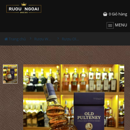
0
Giỏ hàng
MENU
Trang chủ
Rượu Whisky
Rượu Old Pulteney 18YO