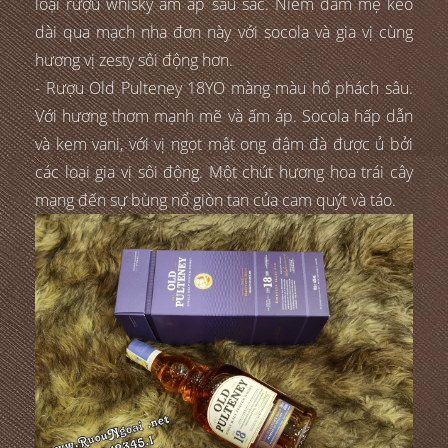
loại rượu whisky ấm áp sâu sắc. Niềm đam mệ kéo
dài qua mạch nha đơn này với socola và gia vị cùng
hương vị zesty sôi động hơn.
- Rượu Old Pulteney 18YO màng màu hổ phách sâu.
Với hương thơm mạnh mẽ và ấm áp. Socola hấp dẫn
và kem vani, với vị ngọt mật ong đậm đà được ủ bởi
các loại gia vị sôi động. Một chút hương hoa trái cây
mạng đến sự bùng nổ giòn tan của cam quýt và táo.