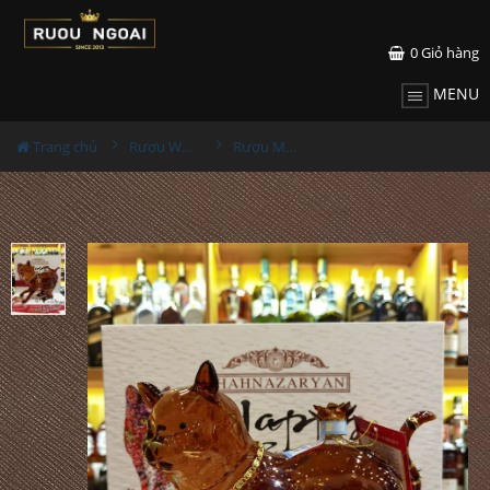
0
Giỏ hàng
MENU
Trang chủ
Rượu Whisky
Rượu Mèo Vương Tài Kim Miêu Gold 23K