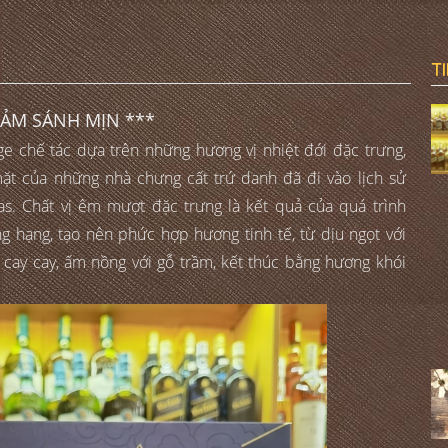
T
CẢM SÁNH MỊN ***
ge chế tác dựa trên những hương vị nhiệt đới đặc trưng,
ặt của những nhà chưng cất trứ danh đã đi vào lịch sử
das. Chất vị êm mượt đặc trưng là kết quả của quá trình
g hạng, tạo nên phức hợp hương tinh tế, từ dịu ngọt với
 cay cay, ấm nồng với gỗ trầm, kết thúc bằng hương khói