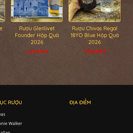
e
Rượu Glenlivet
Rượu Chivas Regal
Founder Hộp Quà
18YO Blue Hộp Quà
2026
2026
1.250.000 đ
1.900.000 đ
ỤC RƯỢU
ĐỊA ĐIỂM
vas
nnie Walker
allan