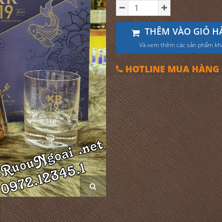
THÊM VÀO GIỎ H
Và xem thêm các sản phẩm kh
HOTLINE MUA HÀNG 0