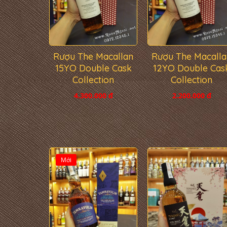
Rượu The Macallan
Rượu The Macalla
15YO Double Cask
12YO Double Cas
Collection
Collection
4.300.000 đ
2.200.000 đ
Mới