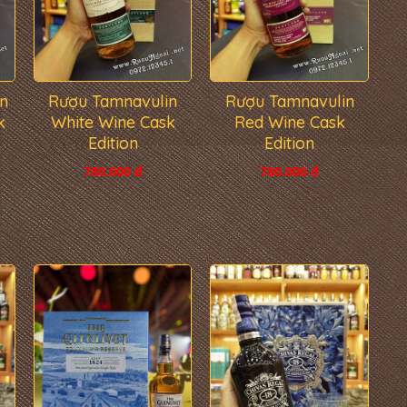
n
Rượu Tamnavulin
Rượu Tamnavulin
k
White Wine Cask
Red Wine Cask
Edition
Edition
780.000 đ
780.000 đ