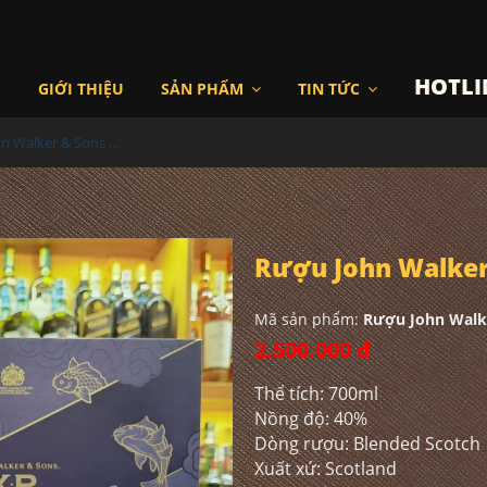
HOTLI
I
GIỚI THIỆU
SẢN PHẨM
TIN TỨC
Rượu John Walker & Sons XR19 Hộp Quà 2023
Rượu John Walker
Mã sản phẩm:
Rượu John Walk
2.500.000 đ
Thể tích: 700ml
Nồng độ: 40%
Dòng rượu: Blended Scotch
Xuất xứ: Scotland