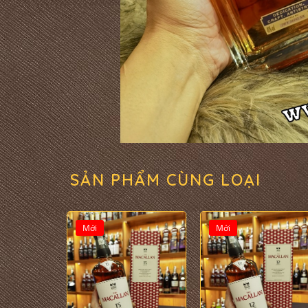
SẢN PHẨM CÙNG LOẠI
Mới
Mới