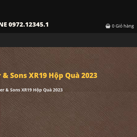
NE 0972.12345.1
0
Giỏ hàng
 & Sons XR19 Hộp Quà 2023
er & Sons XR19 Hộp Quà 2023