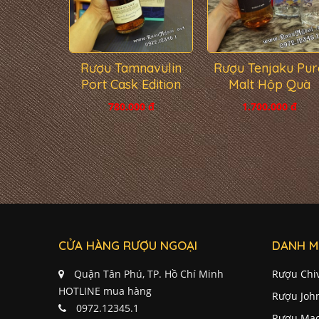
Rượu Tamnavulin
Rượu Tenjaku Pur
Port Cask Edition
Malt Hộp Quà
780.000 đ
1.700.000 đ
CỬA HÀNG RƯỢU NGOẠI
DANH M
Quận Tân Phú, TP. Hồ Chí Minh
Rượu Chi
HOTLINE mua hàng
Rượu Joh
0972.12345.1
Rượu Mac