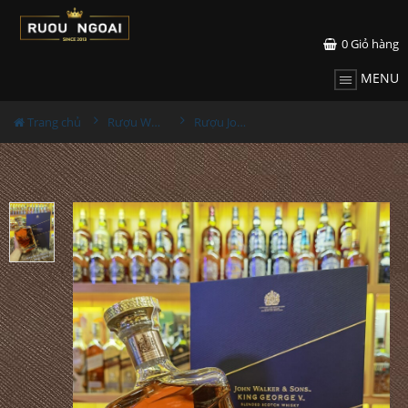
0
Giỏ hàng
MENU
Trang chủ
Rượu Whisky
Rượu John Walker & Sons King George V