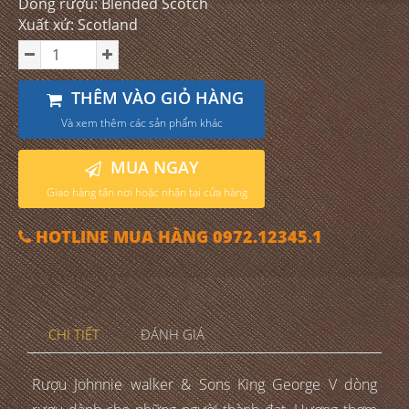
Dòng rượu: Blended Scotch
Xuất xứ: Scotland
THÊM VÀO GIỎ HÀNG
Và xem thêm các sản phẩm khác
MUA NGAY
Giao hàng tận nơi hoặc nhận tại cửa hàng
HOTLINE MUA HÀNG 0972.12345.1
CHI TIẾT
ĐÁNH GIÁ
Rượu Johnnie walker & Sons King George V dòng