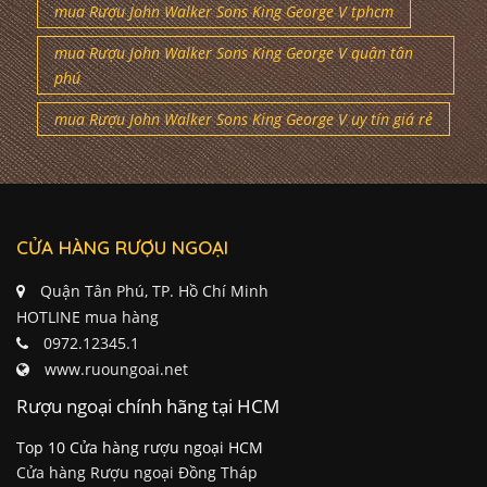
mua Rượu John Walker Sons King George V tphcm
mua Rượu John Walker Sons King George V quận tân
phú
mua Rượu John Walker Sons King George V uy tín giá rẻ
CỬA HÀNG RƯỢU NGOẠI
Quận Tân Phú, TP. Hồ Chí Minh
HOTLINE mua hàng
0972.12345.1
www.ruoungoai.net
Rượu ngoại chính hãng tại HCM
Top 10 Cửa hàng rượu ngoại HCM
Cửa hàng Rượu ngoại Đồng Tháp