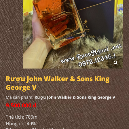
Rượu John Walker & Sons King
George V
Mã sản phẩm:
Rượu John Walker & Sons King George V
9.500.000 đ
Thể tích: 700ml
Nồng độ: 40%