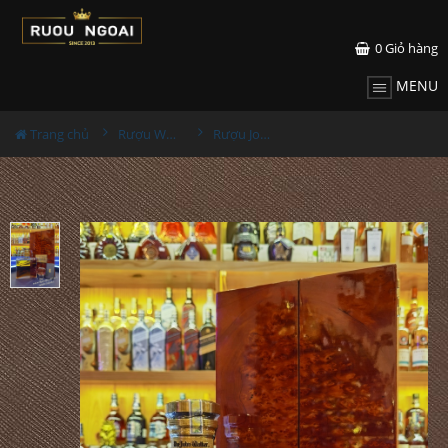
0
Giỏ hàng
MENU
Trang chủ
Rượu Whisky
Rượu Johnnie Walker The John Walker