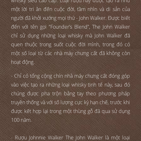
whisky siêu cao cấp. Loại rượu này được tạo ra như
một lời tri ân đến cuộc đời, tầm nhìn và di sản của
người đã khởi xướng mọi thứ - John Walker. Được biết
đến với tên gọi “Founder’s Blend”, The John Walker
chỉ sử dụng những loại whisky mà John Walker đã
quen thuộc trong suốt cuộc đời mình, trong đó có
một số loại từ các nhà máy chưng cất đã không còn
hoạt động.
- Chỉ có tổng cộng chín nhà máy chưng cất đóng góp
vào việc tạo ra những loại whisky tinh tế này, sau đó
chúng được pha trộn bằng tay theo phương pháp
truyền thống và với số lượng cực kỳ hạn chế, trước khi
được kết hợp lại trong một thùng gỗ đã qua sử dụng
100 năm.
- Rượu Johnnie Walker The John Walker là một loại