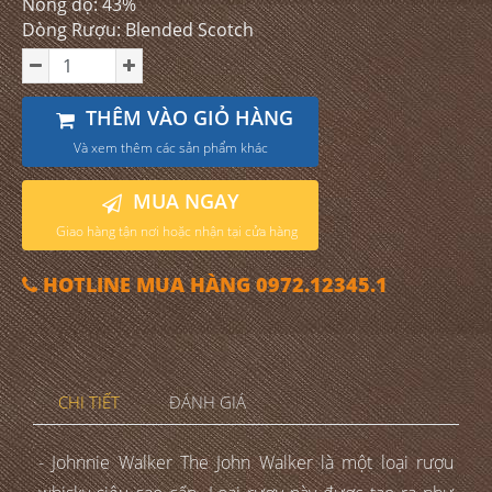
Nồng độ: 43%
Dòng Rượu: Blended Scotch
THÊM VÀO GIỎ HÀNG
Và xem thêm các sản phẩm khác
MUA NGAY
Giao hàng tận nơi hoặc nhận tại cửa hàng
HOTLINE MUA HÀNG 0972.12345.1
CHI TIẾT
ĐÁNH GIÁ
- Johnnie Walker The John Walker là một loại rượu