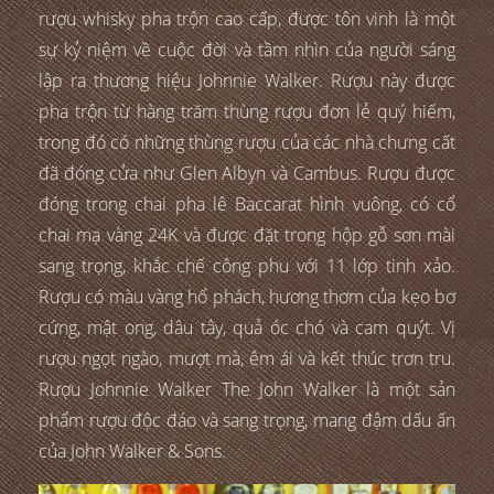
rượu whisky pha trộn cao cấp, được tôn vinh là một
sự kỷ niệm về cuộc đời và tầm nhìn của người sáng
lập ra thương hiệu Johnnie Walker. Rượu này được
pha trộn từ hàng trăm thùng rượu đơn lẻ quý hiếm,
trong đó có những thùng rượu của các nhà chưng cất
đã đóng cửa như Glen Albyn và Cambus. Rượu được
đóng trong chai pha lê Baccarat hình vuông, có cổ
chai mạ vàng 24K và được đặt trong hộp gỗ sơn mài
sang trọng, khắc chế công phu với 11 lớp tinh xảo.
Rượu có màu vàng hổ phách, hương thơm của kẹo bơ
cứng, mật ong, dâu tây, quả óc chó và cam quýt. Vị
rượu ngọt ngào, mượt mà, êm ái và kết thúc trơn tru.
Rượu Johnnie Walker The John Walker là một sản
phẩm rượu độc đáo và sang trọng, mang đậm dấu ấn
của John Walker & Sons.