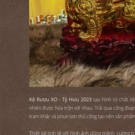
Kệ Rượu XO - Tỳ Hưu 2023
tạo hình từ chất l
nhiên được hòa trộn với nhau. Trải qua công đoạn
trạm khắc và phun sơn thủ công tạo nên sản phẩm 
Thiết kế tinh tế với hình ảnh dũng mãnh, cường t