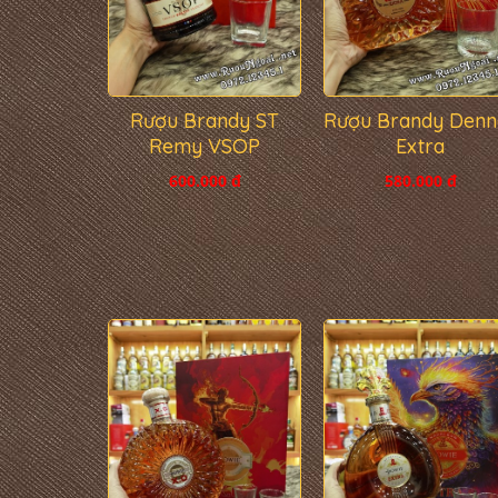
Rượu Brandy ST
Rượu Brandy Denn
Remy VSOP
Extra
600.000 đ
580.000 đ