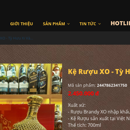
HOTLI
I
GIỚI THIỆU
SẢN PHẨM
TIN TỨC
Kệ Rượu XO - Tỳ Hưu Xi Vàng 2023
Kệ Rượu XO - Tỳ H
Mã sản phẩm:
2447862341750
2.450.000 đ
Xuất xứ:
- Rượu Brandy XO nhập khẩ
- Kệ Rượu sản xuất tại Việt
Thể tích: 700ml