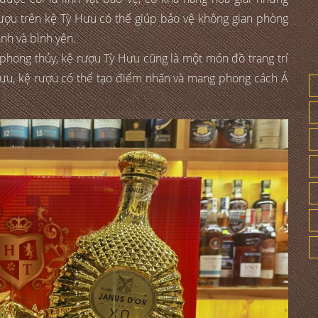
rượu trên kệ Tỳ Hưu có thể giúp bảo vệ không gian phòng
ành và bình yên.
h phong thủy, kệ rượu Tỳ Hưu cũng là một món đồ trang trí
Hưu, kệ rượu có thể tạo điểm nhấn và mang phong cách Á