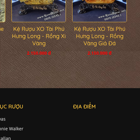
ie
Kệ Rượu XO Tài Phú
Kệ Rượu XO Tài Phú
Hưng Long - Rồng Xi
Hưng Long - Rồng
Vàng
Vàng Giả Đá
2.150.000 đ
2.150.000 đ
ỤC RƯỢU
ĐỊA ĐIỂM
vas
nnie Walker
allan