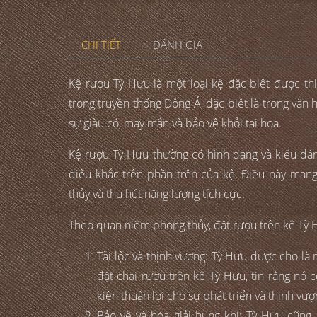
CHI TIẾT
ĐÁNH GIÁ
Kệ rượu Tỳ Hưu là một loại kệ đặc biệt được thi
trong truyền thống Đông Á, đặc biệt là trong văn
sự giàu có, may mắn và bảo vệ khỏi tai họa.
Kệ rượu Tỳ Hưu thường có hình dạng và kiểu dá
điêu khắc trên phần trên của kệ. Điều này man
thủy và thu hút năng lượng tích cực.
Theo quan niệm phong thủy, đặt rượu trên kệ Tỳ Hư
Tài lộc và thịnh vượng: Tỳ Hưu được cho là 
đặt chai rượu trên kệ Tỳ Hưu, tin rằng nó 
kiện thuận lợi cho sự phát triển và thịnh vượ
Bảo vệ và hóa giải hung khí: Tỳ Hưu cũng 