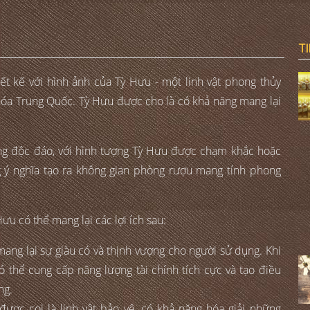
T
ết kế với hình ảnh của Tỳ Hưu - một linh vật phong thủy
 hóa Trung Quốc. Tỳ Hưu được cho là có khả năng mang lại
ng độc đáo, với hình tượng Tỳ Hưu được chạm khắc hoặc
g ý nghĩa tạo ra không gian phòng rượu mang tính phong
u có thể mang lại các lợi ích sau:
mang lại sự giàu có và thịnh vượng cho người sử dụng. Khi
có thể cung cấp năng lượng tài chính tích cực và tạo điều
ng.
được coi là linh vật bảo vệ, có khả năng hóa giải những