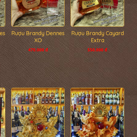
es
Rượu Brandy Dennes
Rượu Brandy Cayard
XO
Extra
470.000 đ
550.000 đ