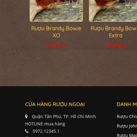
Rượu Brandy Bowie
Rượu Brandy Bow
XO
Extra
570.000 đ
600.000 đ
CỬA HÀNG RƯỢU NGOẠI
DANH M
Quận Tân Phú, TP. Hồ Chí Minh
Rượu Chi
HOTLINE mua hàng
Rượu Joh
0972.12345.1
Rượu Mac