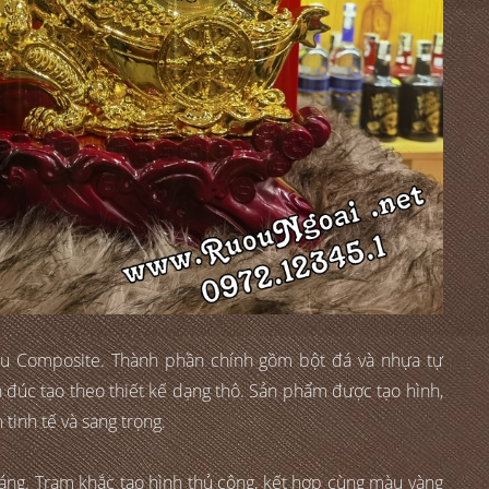
iệu Composite. Thành phần chính gồm bột đá và nhựa tự
 đúc tạo theo thiết kế dạng thô. Sản phẩm được tạo hình,
tinh tế và sang trọng.
ráng. Trạm khắc tạo hình thủ công, kết hợp cùng màu vàng