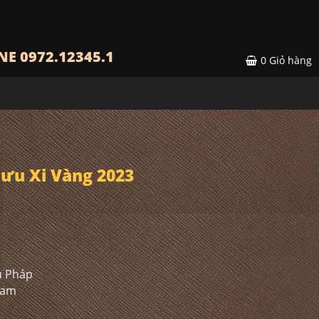
NE 0972.12345.1
0
Giỏ hàng
ưu Xi Vàng 2023
u Pháp
 Nam