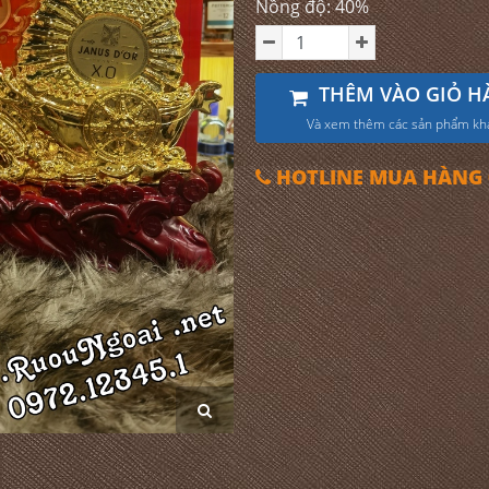
Nồng độ: 40%
THÊM VÀO GIỎ H
Và xem thêm các sản phẩm kh
HOTLINE MUA HÀNG 0