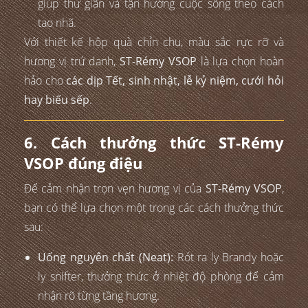
giúp thư giãn và tận hưởng cuộc sống theo cách
tao nhã.
Với thiết kế hộp quà chỉn chu, màu sắc rực rỡ và
hương vị trứ danh,
ST-Rémy VSOP
là lựa chọn hoàn
hảo cho
các dịp Tết, sinh nhật, lễ kỷ niệm, cưới hỏi
hay biếu sếp
.
6. Cách thưởng thức ST-Rémy
VSOP đúng điệu
Để cảm nhận trọn vẹn hương vị của
ST-Rémy VSOP
,
bạn có thể lựa chọn một trong các cách thưởng thức
sau:
Uống nguyên chất (Neat):
Rót ra ly Brandy hoặc
ly snifter, thưởng thức ở nhiệt độ phòng để cảm
nhận rõ từng tầng hương.