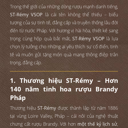
Trong thế giới của những dòng rượu mạnh danh tiếng,
ST-Rémy VSOP
là cái tên không thể thiếu – biểu
tượng của sự tinh tế, đẳng cấp và truyền thống lâu đời
đến từ nước Pháp. Với hương vị hài hòa, thiết kế sang
trọng cùng hộp quà bắt mắt,
ST-Rémy VSOP
là lựa
chọn lý tưởng cho những ai yêu thích sự cổ điển, tinh
tế và muốn gửi tặng món quà mang thông điệp trân
trọng, đẳng cấp.
1. Thương hiệu ST-Rémy – Hơn
140 năm tinh hoa rượu Brandy
Pháp
Thương hiệu
ST-Rémy
được thành lập từ năm 1886
tại vùng Loire Valley, Pháp – cái nôi của nghệ thuật
chưng cất rượu Brandy. Với hơn
một thế kỷ lịch sử
,