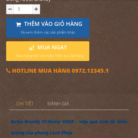
THÊM VÀO GIỎ HÀNG
Và xem thêm các sản phẩm khác
MUA NGAY
Giao hàng tận nơi hoặc nhận tại cửa hàng
HOTLINE MUA HÀNG 0972.12345.1
CHI TIẾT
ĐÁNH GIÁ
Rượu Brandy ST-Rémy VSOP – Hộp quà tinh tế, biểu
tượng của phong cách Pháp