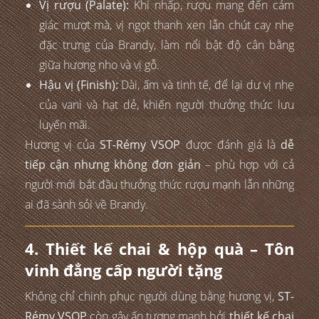
Vị rượu (Palate):
Khi nhấp, rượu mang đến cảm
giác mượt mà, vị ngọt thanh xen lẫn chút cay nhẹ
đặc trưng của Brandy, làm nổi bật độ cân bằng
giữa hương nho và vị gỗ.
Hậu vị (Finish):
Dài, ấm và tinh tế, để lại dư vị nhẹ
của vani và hạt dẻ, khiến người thưởng thức lưu
luyến mãi.
Hương vị của
ST-Rémy VSOP
được đánh giá là
dễ
tiếp cận nhưng không đơn giản
– phù hợp với cả
người mới bắt đầu thưởng thức rượu mạnh lẫn những
ai đã sành sỏi về Brandy.
4. Thiết kế chai & hộp quà – Tôn
vinh đẳng cấp người tặng
Không chỉ chinh phục người dùng bằng hương vị,
ST-
Rémy VSOP
còn gây ấn tượng mạnh bởi
thiết kế chai