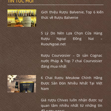
TIN TỨC MỚI
Giới thiệu Rượu Balvenie, Top 6 kiến
thức về Rượu Balvenie
5 Lý Do Nên Lựa Chọn Cửa Hàng
Rượu Ngoại Đồng Nai –
RuouNgoai.net
Rượu Courvoisier – Di sản Cognac
nước Pháp & Top 7 chai Courvoisier
đáng mua nhất
6 Chai Rượu Meukow Chính Hãng
Được Săn Đón Nhiều Nhất Tại Việt
Nam
Giá rượu Chivas luôn nhận được sự
quan tâm nhiều nhất từ những tín
đồ rượu ngoại