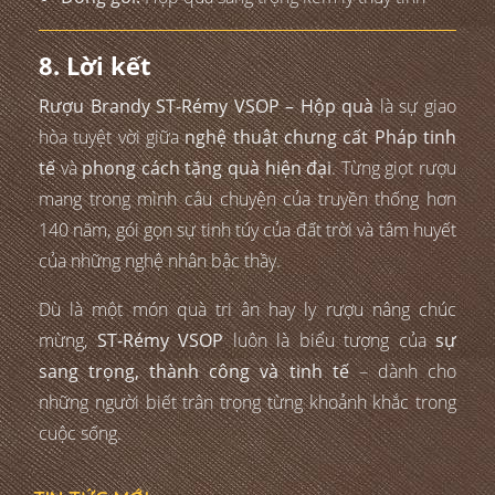
8. Lời kết
Rượu Brandy ST-Rémy VSOP – Hộp quà
là sự giao
hòa tuyệt vời giữa
nghệ thuật chưng cất Pháp tinh
tế
và
phong cách tặng quà hiện đại
. Từng giọt rượu
mang trong mình câu chuyện của truyền thống hơn
140 năm, gói gọn sự tinh túy của đất trời và tâm huyết
của những nghệ nhân bậc thầy.
Dù là một món quà tri ân hay ly rượu nâng chúc
mừng,
ST-Rémy VSOP
luôn là biểu tượng của
sự
sang trọng, thành công và tinh tế
– dành cho
những người biết trân trọng từng khoảnh khắc trong
cuộc sống.