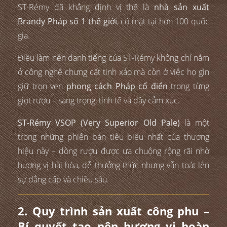
ST-Rémy đã khẳng định vị thế là
nhà sản xuất
Brandy Pháp số 1 thế giới
, có mặt tại hơn 100 quốc
gia.
Điều làm nên danh tiếng của ST-Rémy không chỉ nằm
ở công nghệ chưng cất tinh xảo mà còn ở việc họ gìn
giữ trọn vẹn
phong cách Pháp cổ điển
trong từng
giọt rượu – sang trọng, tinh tế và đầy cảm xúc.
ST-Rémy VSOP (Very Superior Old Pale)
là một
trong những phiên bản tiêu biểu nhất của thương
hiệu này – dòng rượu được ưa chuộng rộng rãi nhờ
hương vị hài hòa, dễ thưởng thức nhưng vẫn toát lên
sự đẳng cấp và chiều sâu.
2. Quy trình sản xuất công phu –
Bí quyết tạo nên hương vị hoàn