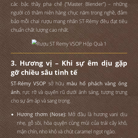
các bậc thầy pha chế (“Master Blender”) – những
người có thâm niên hàng chục năm trong nghề, đảm
bảo mỗi chai rượu mang nhãn ST-Rémy đều đạt tiêu
chuẩn chất lượng cao nhất.
3. Hương vị – Khi sự êm dịu gặp
gỡ chiều sâu tinh tế
ST-Rémy VSOP
sở hữu
màu hổ phách vàng óng
ánh
, rực rỡ và quyến rũ dưới ánh sáng, tượng trưng
cho sự ấm áp và sang trọng.
Hương thơm (Nose):
Mở đầu là hương vani dịu
nhẹ, gỗ sồi, hòa quyện cùng mùi của trái cây khô,
mận chín, nho khô và chút caramel ngọt ngào.