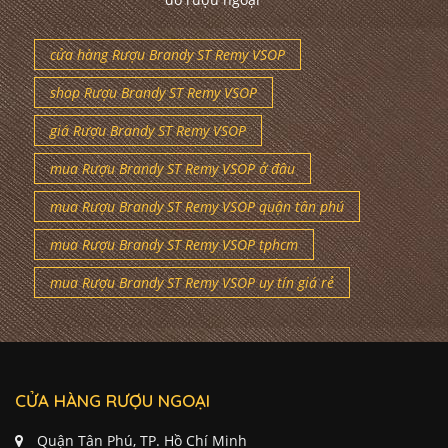
cửa hàng Rượu Brandy ST Remy VSOP
shop Rượu Brandy ST Remy VSOP
giá Rượu Brandy ST Remy VSOP
mua Rượu Brandy ST Remy VSOP ở đâu
mua Rượu Brandy ST Remy VSOP quận tân phú
mua Rượu Brandy ST Remy VSOP tphcm
mua Rượu Brandy ST Remy VSOP uy tín giá rẻ
CỬA HÀNG RƯỢU NGOẠI
Quận Tân Phú, TP. Hồ Chí Minh