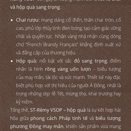
và hộp quà sang trọng
.
Chai rượu:
mang dáng cổ điển, thân chai tròn, cổ
cao, phủ lớp thủy tinh đen bóng, tạo cảm giác vững
chãi và quyền lực. Nhãn vàng nhã nhặn cùng dòng
chữ “French Brandy Français” khẳng định xuất xứ
và đẳng cấp của thương hiệu.
Hộp quà:
nổi bật với sắc
đỏ sang trọng
, điểm
nhấn là hình
rồng vàng uốn lượn
– biểu tượng
của may mắn, tài lộc và sức mạnh. Thiết kế này đặc
biệt phù hợp với thị hiếu của người Á Đông, nhất là
trong những dịp lễ Tết, mừng thọ, khai trương hay
kỷ niệm.
Tổng thể,
ST-Rémy VSOP – hộp quà
là sự kết hợp hài
hòa giữa
phong cách Pháp tinh tế
và
biểu tượng
phương Đông may mắn
, khiến sản phẩm vừa mang