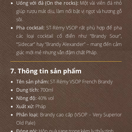
Uống với đá (On the rocks):
Một vài viên đá nhỏ
giúp rượu mát dịu, làm nổi bật vị ngọt và hương gỗ
sồi.
Pha cocktail:
ST-Rémy VSOP rất phù hợp để pha
các loại cocktail cổ điển như “Brandy Sour”,
“Sidecar” hay “Brandy Alexander” – mang đến cảm
giác mới mẻ nhưng vẫn đậm chất Pháp.
7. Thông tin sản phẩm
Tên sản phẩm:
ST-Rémy VSOP French Brandy
Dung tích:
700ml
Nồng độ:
40% vol
Xuất xứ:
Pháp
Phân loại:
Brandy cao cấp (VSOP – Very Superior
Old Pale)
Đóng gói:
Hộp quà sang trọng kèm ly thủy tinh