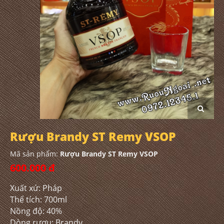
Rượu Brandy ST Remy VSOP
Mã sản phẩm:
Rượu Brandy ST Remy VSOP
600.000 đ
Xuất xứ: Pháp
Thể tích: 700ml
Nồng độ: 40%
Dòng rượu: Brandy