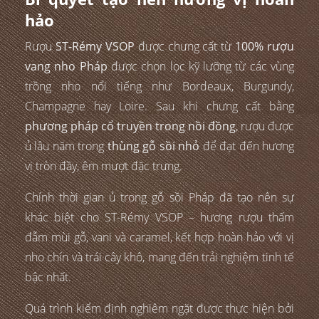
hảo
Rượu
ST-Rémy VSOP
được chưng cất từ
100% rượu
vang nho Pháp
được chọn lọc kỹ lưỡng từ các vùng
trồng nho nổi tiếng như Bordeaux, Burgundy,
Champagne hay Loire. Sau khi chưng cất bằng
phương pháp cổ truyền trong nồi đồng
, rượu được
ủ lâu năm trong
thùng gỗ sồi nhỏ
để đạt đến hương
vị tròn đầy, êm mượt đặc trưng.
Chính thời gian ủ trong gỗ sồi Pháp đã tạo nên sự
khác biệt cho ST-Rémy VSOP – hương rượu thấm
đẫm mùi gỗ, vani và caramel, kết hợp hoàn hảo với vị
nho chín và trái cây khô, mang đến trải nghiệm tinh tế
bậc nhất.
Quá trình kiểm định nghiêm ngặt được thực hiện bởi