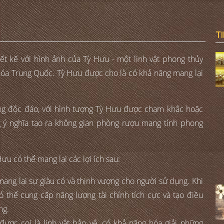
T
ết kế với hình ảnh của Tỳ Hưu - một linh vật phong thủy
 hóa Trung Quốc. Tỳ Hưu được cho là có khả năng mang lại
ng độc đáo, với hình tượng Tỳ Hưu được chạm khắc hoặc
g ý nghĩa tạo ra không gian phòng rượu mang tính phong
u có thể mang lại các lợi ích sau:
mang lại sự giàu có và thịnh vượng cho người sử dụng. Khi
có thể cung cấp năng lượng tài chính tích cực và tạo điều
ng.
được coi là linh vật bảo vệ, có khả năng hóa giải những