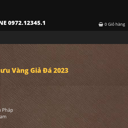
NE 0972.12345.1
0
Giỏ hàng
ưu Vàng Giả Đá 2023
u Pháp
 Nam