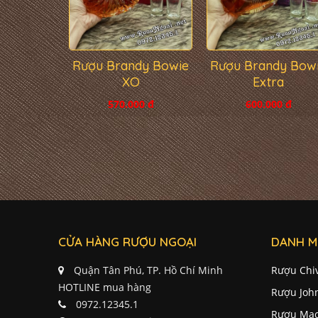
Rượu Brandy Bowie
Rượu Brandy Bow
XO
Extra
570.000 đ
600.000 đ
CỬA HÀNG RƯỢU NGOẠI
DANH M
Quận Tân Phú, TP. Hồ Chí Minh
Rượu Chi
HOTLINE mua hàng
Rượu Joh
0972.12345.1
Rượu Mac