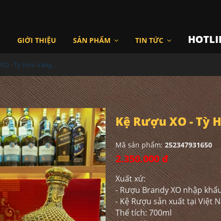
HOTLI
I
GIỚI THIỆU
SẢN PHẨM
TIN TỨC
Kệ Rượu XO - Tỳ Hưu Vàng Giả Đá 2023
Kệ Rượu XO - Tỳ H
Mã sản phẩm:
252347931650
2.350.000 đ
Xuất xứ:
- Rượu Brandy XO nhập khẩ
- Kệ Rượu sản xuất tại Việt
Thể tích: 700ml