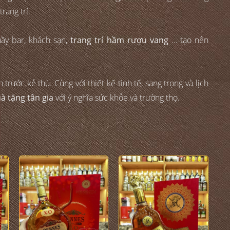
rang trí.
ầy bar, khách sạn,
trang trí hầm rượu vang
… tạo nên
ước kẻ thù. Cùng với thiết kế tinh tế, sang trọng và lịch
uà tặng tân gia
với ý nghĩa sức khỏe và trường thọ.