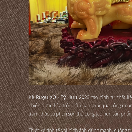
Kệ Rượu XO - Tỳ Hưu 2023
tạo hình từ chất l
nhiên được hòa trộn với nhau. Trải qua công đoạn
trạm khắc và phun sơn thủ công tạo nên sản phẩm 
Thiết kế tinh tế với hình ảnh dũng mãnh, cường t