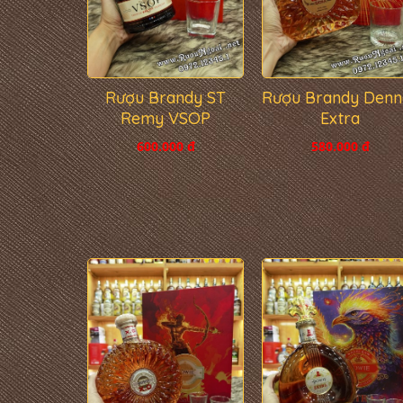
Rượu Brandy ST
Rượu Brandy Denn
Remy VSOP
Extra
600.000 đ
580.000 đ