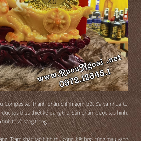
iệu Composite. Thành phần chính gồm bột đá và nhựa tự
 đúc tạo theo thiết kế dạng thô. Sản phẩm được tạo hình,
tinh tế và sang trọng.
ráng. Trạm khắc tạo hình thủ công, kết hợp cùng màu vàng