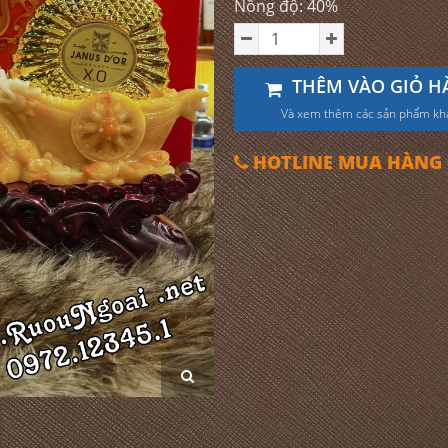
Nồng độ: 40%
THÊM VÀO GIỎ H
Và xem thêm các sản phẩm kh
HOTLINE MUA HÀNG 0