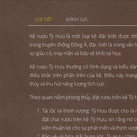
CHI TIẾT
ĐÁNH GIÁ
Kệ rượu Tỳ Hưu là một loại kệ đặc biệt được thi
trong truyền thống Đông Á, đặc biệt là trong văn
sự giàu có, may mắn và bảo vệ khỏi tai họa.
Kệ rượu Tỳ Hưu thường có hình dạng và kiểu dá
điêu khắc trên phần trên của kệ. Điều này man
thủy và thu hút năng lượng tích cực.
Theo quan niệm phong thủy, đặt rượu trên kệ Tỳ Hư
Tài lộc và thịnh vượng: Tỳ Hưu được cho là 
đặt chai rượu trên kệ Tỳ Hưu, tin rằng nó 
kiện thuận lợi cho sự phát triển và thịnh vượ
Bảo vệ và hóa giải hung khí: Tỳ Hưu cũng 