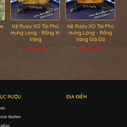
ie
Kệ Rượu XO Tài Phú
Kệ Rượu XO Tài Phú
Hưng Long - Rồng Xi
Hưng Long - Rồng
Vàng
Vàng Giả Đá
2.150.000 đ
2.150.000 đ
ỤC RƯỢU
ĐỊA ĐIỂM
vas
nnie Walker
allan