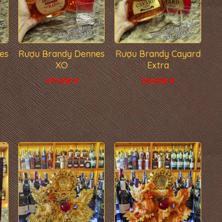
es
Rượu Brandy Dennes
Rượu Brandy Cayard
XO
Extra
470.000 đ
550.000 đ