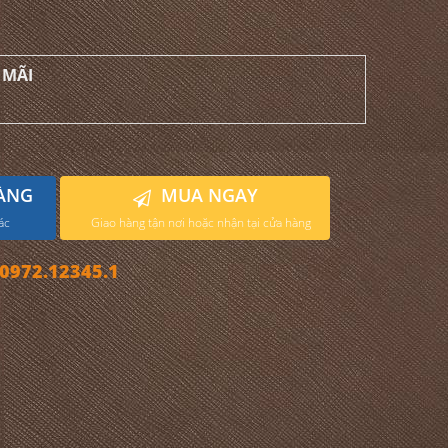
 MÃI
ÀNG
MUA NGAY
ác
Giao hàng tận nơi hoặc nhận tại cửa hàng
972.12345.1