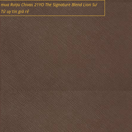
mua Rượu Chivas 21YO The Signature Blend Lion Sư
Tử uy tín giá rẻ