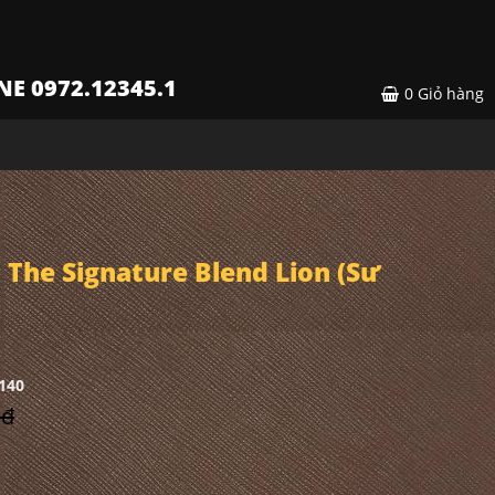
NE 0972.12345.1
0
Giỏ hàng
The Signature Blend Lion (Sư
140
 đ