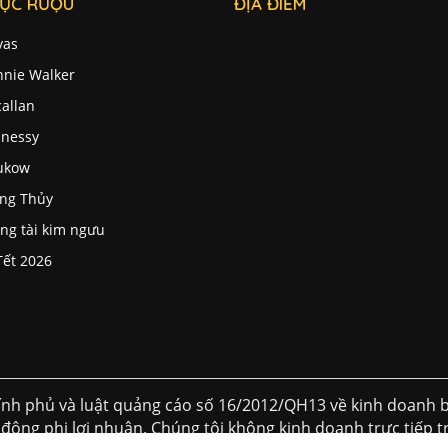
ỤC RƯỢU
ĐỊA ĐIỂM
vas
nnie Walker
allan
nessy
ukow
ng Thủy
ng tài kim ngưu
Tết 2026
nh phủ và luật quảng cáo số 16/2012/QH13 về kinh doanh b
 động phi lơi nhuận. Chúng tôi không kinh doanh trực tiếp tr