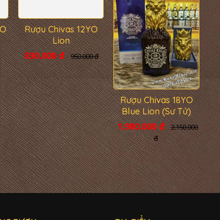
YO
Rượu Chivas 12YO
Rượu Chivas 18YO
Lion
Blue Lion (Sư Tử)
830.000 đ
1.980.000 đ
950.000 đ
2.150.000
đ