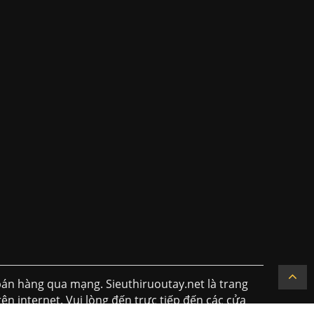
án hàng qua mạng. Sieuthiruoutay.net là trang
ên internet. Vui lòng đến trực tiếp đến các cửa