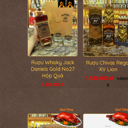
Rượu Whisky Jack
Rượu Chivas Rega
Daniels Gold No27
XV Lion
Hộp Quà
1.530.000 đ
1.650.
3.800.000 đ
đ