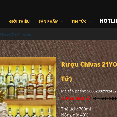
HOTLI
I
GIỚI THIỆU
SẢN PHẨM
TIN TỨC
Rượu Chivas 21YO The Signature Blend Lion (Sư Tử)
Rượu Chivas 21YO 
Tử)
Mã sản phẩm:
50002992112432
2.950.000 đ
3.150.000
Thể tích: 700ml
Nồng độ: 40%