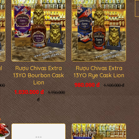
l
Rượu Chivas Extra
Rượu Chivas Extra
13YO Bourbon Cask
13YO Rye Cask Lion
Lion
980.000 đ
000
1.100.000 đ
1.030.000 đ
1.150.000
đ