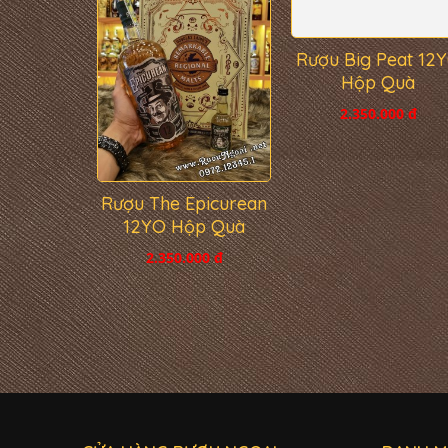
Rượu The Epicurean
Rượu Big Peat 12
12YO Hộp Quà
Hộp Quà
2.350.000 đ
2.350.000 đ