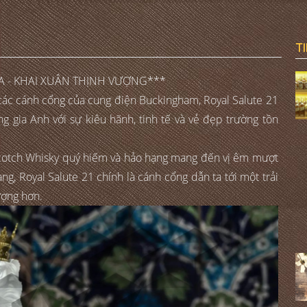
T
 - KHAI XUÂN THỊNH VƯỢNG***
các cánh cổng của cung điện Buckingham, Royal Salute 21
 gia Anh với sự kiêu hãnh, tinh tế và vẻ đẹp trường tồn
 Scotch Whisky quý hiếm và hảo hạng mang đến vị êm mượt
g, Royal Salute 21 chính là cánh cổng dẫn ta tới một trải
ượng hơn.