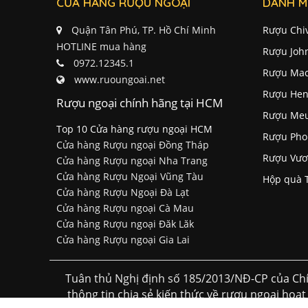
CỬA HÀNG RƯỢU NGOẠI
DANH M
Quận Tân Phú, TP. Hồ Chí Minh
Rượu Chi
HOTLINE mua hàng
Rượu Joh
0972.12345.1
Rượu Mac
www.ruoungoai.net
Rượu Hen
Rượu ngoại chính hãng tại HCM
Rượu Me
Top 10 Cửa hàng rượu ngoại HCM
Rượu Pho
Cửa hàng Rượu ngoại Đồng Tháp
Rượu Vươ
Cửa hàng Rượu ngoại Nha Trang
Cửa hàng Rượu Ngoại Vũng Tàu
Hộp quà 
Cửa hàng Rượu Ngoại Đà Lạt
Cửa hàng Rượu ngoại Cà Mau
Cửa hàng Rượu ngoại Đăk Lăk
Cửa hàng Rượu ngoại Gia Lai
Tuân thủ Nghị định số 185/2013/NĐ-CP của Chí
thông tin chia sẻ kiến thức về rượu ngoại hoạt