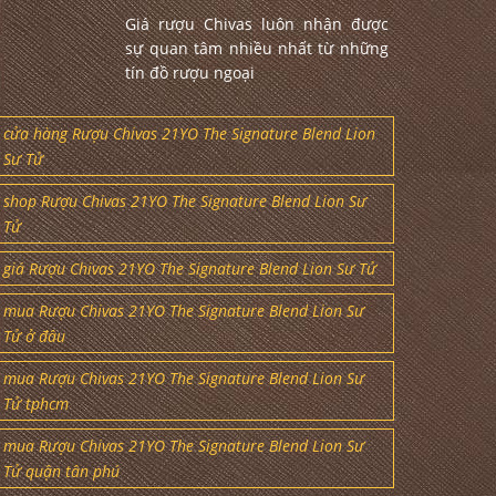
Giá rượu Chivas luôn nhận được
sự quan tâm nhiều nhất từ những
tín đồ rượu ngoại
cửa hàng Rượu Chivas 21YO The Signature Blend Lion
Sư Tử
shop Rượu Chivas 21YO The Signature Blend Lion Sư
Tử
giá Rượu Chivas 21YO The Signature Blend Lion Sư Tử
mua Rượu Chivas 21YO The Signature Blend Lion Sư
Tử ở đâu
mua Rượu Chivas 21YO The Signature Blend Lion Sư
Tử tphcm
mua Rượu Chivas 21YO The Signature Blend Lion Sư
Tử quận tân phú