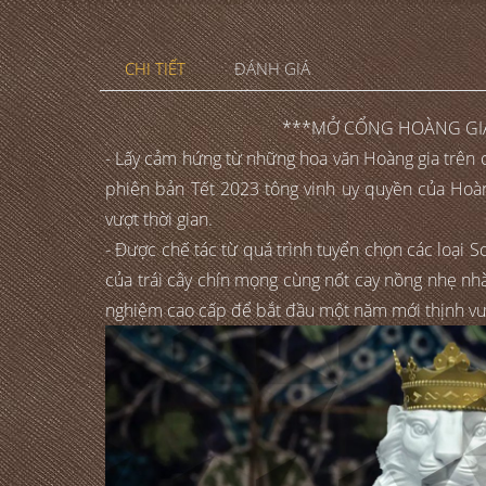
CHI TIẾT
ĐÁNH GIÁ
***MỞ CỔNG HOÀNG GIA
- Lấy cảm hứng từ những hoa văn Hoàng gia trên 
phiên bản Tết 2023 tông vinh uy quyền của Hoàng
vượt thời gian.
- Được chế tác từ quá trình tuyển chọn các loại
của trái cây chín mọng cùng nốt cay nồng nhẹ nhàn
nghiệm cao cấp để bắt đầu một năm mới thịnh v