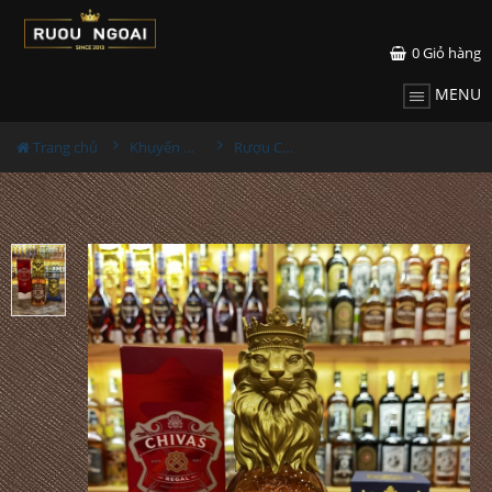
0
Giỏ hàng
MENU
Trang chủ
Khuyến Mãi Lớn
Rượu Chivas 12YO Lion