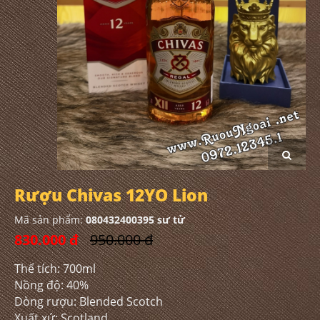
Rượu Chivas 12YO Lion
Mã sản phẩm:
080432400395 sư tử
830.000 đ
950.000 đ
Thể tích: 700ml
Nồng độ: 40%
Dòng rượu: Blended Scotch
Xuất xứ: Scotland