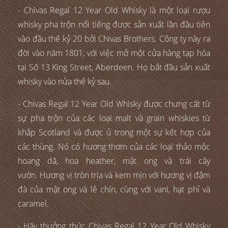
- Chivas Regal 12 Year Old Whisky là một loại rượu
whisky pha trộn nổi tiếng được sản xuất lần đầu tiên
vào đầu thế kỷ 20 bởi Chivas Brothers. Công ty này ra
đời vào năm 1801, với việc mở một cửa hàng tạp hóa
tại Số 13 King Street, Aberdeen. Họ bắt đầu sản xuất
whisky vào nửa thế kỷ sau.
- Chivas Regal 12 Year Old Whisky được chưng cất từ
sự pha trộn của các loại malt và grain whiskies từ
khắp Scotland và được ủ trong một sự kết hợp của
các thùng. Nó có hương thơm của các loại thảo mộc
hoang dã, hoa heather, mật ong và trái cây
vườn. Hương vị tròn trịa và kem mịn với hương vị đậm
đà của mật ong và lê chín, cùng với vani, hạt phỉ và
caramel.
- Hãy thưởng thức Chivas Regal 12 Year Old Whisky