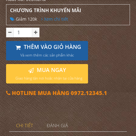
CHƯƠNG TRÌNH KHUYẾN MÃI
Giảm 120k
Xem chi tiết
THÊM VÀO GIỎ HÀNG
Và xem thêm các sản phẩm khác
MUA NGAY
Giao hàng tận nơi hoặc nhận tại cửa hàng
HOTLINE MUA HÀNG 0972.12345.1
CHI TIẾT
ĐÁNH GIÁ