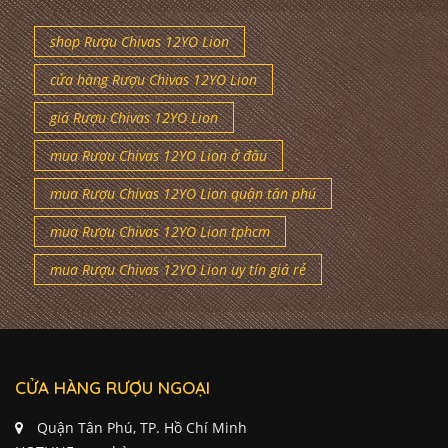
shop Rượu Chivas 12YO Lion
cửa hàng Rượu Chivas 12YO Lion
giá Rượu Chivas 12YO Lion
mua Rượu Chivas 12YO Lion ở đâu
mua Rượu Chivas 12YO Lion quận tân phú
mua Rượu Chivas 12YO Lion tphcm
mua Rượu Chivas 12YO Lion uy tín giá rẻ
CỬA HÀNG RƯỢU NGOẠI
Quận Tân Phú, TP. Hồ Chí Minh