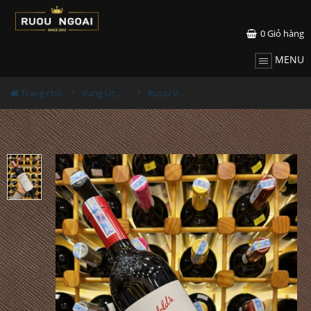
0
Giỏ hàng
MENU
Trang chủ
Vang Úc - Australia
Rượu Vang Úc Penfolds Bin 28 Shiraz