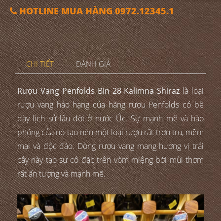
HOTLINE MUA HÀNG 0972.12345.1
CHI TIẾT
ĐÁNH GIÁ
Rượu Vang Penfolds Bin 28 Kalimna Shiraz
là loại
rượu vang hảo hạng của hãng rượu Penfolds có bề
dày lịch sử lâu đời ở nước Úc. Sự mạnh mẽ và hào
phóng của nó tạo nên một loại rượu rất trơn tru, mềm
mại và độc đáo. Dòng rượu vang mang hương vị trái
cây này tạo sự cô đặc trên vòm miệng bởi mùi thơm
rất ấn tượng và mạnh mẽ.