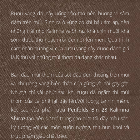
Rượu vang đỏ này uống vào tạo nên hương vị sâm
đậm trên mũi. Sinh ra ở vùng có khí hậu ấm áp, nên
những trái nho Kalimna và Shiraz khá chín muồi khá
sớm được thu hoạch rồi đem đi lên men. Quá trình
cảm nhận hương vị của rượu vang này được đánh giá
là lý thú với những mùi thơm đa dạng khác nhau.
Ban đầu, mùi thơm của sốt đậu đen thoảng trên mũi
và khi uống vang hiện thân của gừng và hồi gay gắt.
Nhưng chỉ vài phút sau khi rượu đã ngấm thì mùi
thơm của cà phê lại dậy lên.Với lượng tannin mềm,
kết cấu vừa phải rượu
Penfolds Bin 28 Kalimna
Shiraz
tạo nên sự trẻ trung cho bữa tối đầy màu sắc.
Lý tưởng với các món sườn nướng, thịt hun khói và
thực phẩm giàu chất béo.