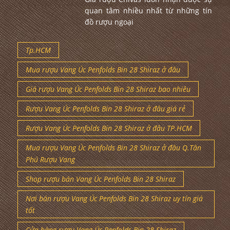
quan tâm nhiều nhất từ những tín
đồ rượu ngoại
Tp.HCM
Mua rượu Vang Úc Penfolds Bin 28 Shiraz ở đâu
Giá rượu Vang Úc Penfolds Bin 28 Shiraz bao nhiêu
Rượu Vang Úc Penfolds Bin 28 Shiraz ở đâu giá rẻ
Rượu Vang Úc Penfolds Bin 28 Shiraz ở đâu TP.HCM
Mua rượu Vang Úc Penfolds Bin 28 Shiraz ở đâu Q.Tân
Phú Rượu Vang
Shop rượu bán Vang Úc Penfolds Bin 28 Shiraz
Nơi bán rượu Vang Úc Penfolds Bin 28 Shiraz uy tín giá
tốt
Cửa hàng rượu Vang Úc Penfolds Bin 28 Shiraz