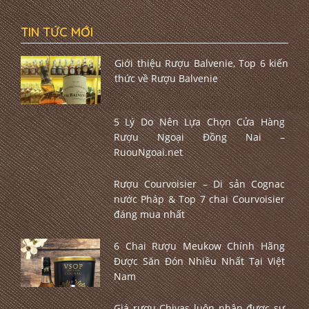
TIN TỨC MỚI
Giới thiệu Rượu Balvenie, Top 6 kiến
thức về Rượu Balvenie
5 Lý Do Nên Lựa Chọn Cửa Hàng
Rượu Ngoại Đồng Nai –
RuouNgoai.net
Rượu Courvoisier – Di sản Cognac
nước Pháp & Top 7 chai Courvoisier
đáng mua nhất
6 Chai Rượu Meukow Chính Hãng
Được Săn Đón Nhiều Nhất Tại Việt
Nam
Giá rượu Chivas luôn nhận được sự