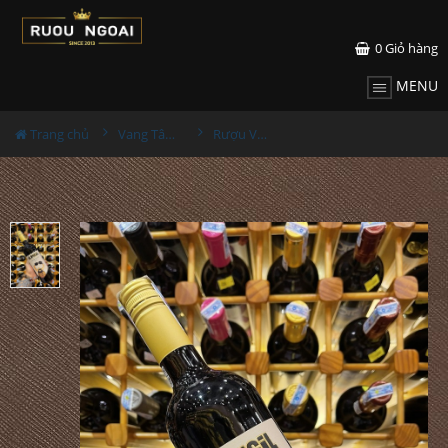
0
Giỏ hàng
MENU
Trang chủ
Vang Tây Ban Nha
Rượu Vang Tây Ban Nha El Pugil Barrel Aged Vùng Toro