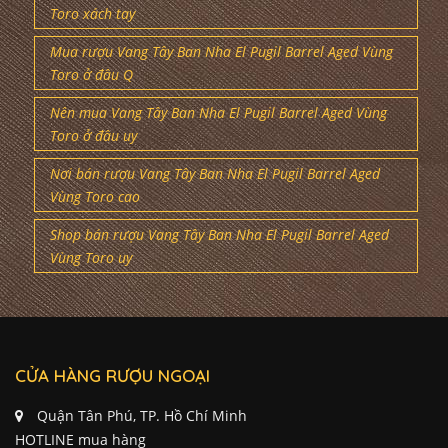
Mua rượu Vang Tây Ban Nha El Pugil Barrel Aged Vùng
Toro ở đâu Q
Nên mua Vang Tây Ban Nha El Pugil Barrel Aged Vùng
Toro ở đâu uy
Nơi bán rượu Vang Tây Ban Nha El Pugil Barrel Aged
Vùng Toro cao
Shop bán rượu Vang Tây Ban Nha El Pugil Barrel Aged
Vùng Toro uy
CỬA HÀNG RƯỢU NGOẠI
Quận Tân Phú, TP. Hồ Chí Minh
HOTLINE mua hàng
0972.12345.1