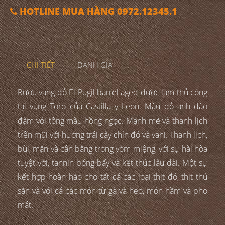
HOTLINE MUA HÀNG 0972.12345.1
CHI TIẾT
ĐÁNH GIÁ
Rượu vang đỏ El Pugil barrel aged được làm thủ công
tại vùng Toro của Castilla y Leon. Màu đỏ anh đào
đậm với tông màu hồng ngọc. Mạnh mẽ và thanh lịch
trên mũi với hương trái cây chín đỏ và vani. Thanh lịch,
bùi, mặn và cân bằng trong vòm miệng, với sự hài hòa
tuyệt vời, tannin bóng bẩy và kết thúc lâu dài. Một sự
kết hợp hoàn hảo cho tất cả các loại thịt đỏ, thịt thú
săn và với cả các món từ gà và heo, món hầm và pho
mát.