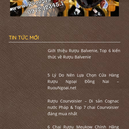
TIN TỨC MỚI
Giới thiệu Rượu Balvenie, Top 6 kiến
thức về Rượu Balvenie
5 Lý Do Nên Lựa Chọn Cửa Hàng
Rượu Ngoại Đồng Nai –
RuouNgoai.net
Rượu Courvoisier – Di sản Cognac
nước Pháp & Top 7 chai Courvoisier
đáng mua nhất
6 Chai Rượu Meukow Chính Hãng
Được Săn Đón Nhiều Nhất Tại Việt