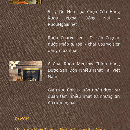
5 Lý Do Nên Lựa Chọn Cửa Hàng
Rượu Ngoại Đồng Nai –
RuouNgoai.net
Rượu Courvoisier – Di sản Cognac
nước Pháp & Top 7 chai Courvoisier
đáng mua nhất
6 Chai Rượu Meukow Chính Hãng
Được Săn Đón Nhiều Nhất Tại Việt
Nam
Giá rượu Chivas luôn nhận được sự
quan tâm nhiều nhất từ những tín
đồ rượu ngoại
Tp.HCM
Mua rượu Vang Thomas Barton Reserve Bordeaux