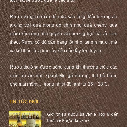
tốt nhất sẽ được đưa ra tiêu thụ.
Rượu vang có màu đỏ ruby sâu lắng. Mùi hương ấn
tượng với quả mọng đỏ chín như quả cherry, quả
mâm xôi cùng hòa quyện với hương bạc hà và cam
thảo. Rượu có độ cân bằng tốt nhờ tannin mượt mà
và kết thúc là vị trái cây kéo dài đầy lưu luyến.
Rượu thường được uống cùng khi thưởng thức các
món ăn Âu như spaghetti, gà nướng, thịt bò hầm,
phô mai mềm,… trong nhiệt độ lạnh từ 16 – 18°C.
TIN TỨC MỚI
Giới thiệu Rượu Balvenie, Top 6 kiến
thức về Rượu Balvenie