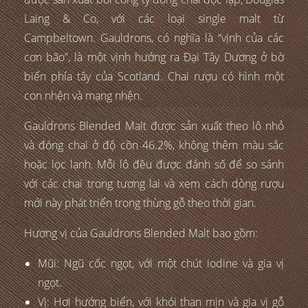
Laing & Co, với các loại single malt từ
Campbeltown. Gauldrons, có nghĩa là “vịnh của các
cơn bão”, là một vịnh hướng ra Đại Tây Dương ở bờ
biển phía tây của Scotland. Chai rượu có hình một
con nhện và mạng nhện.
Gauldrons Blended Malt được sản xuất theo lô nhỏ
và đóng chai ở độ cồn 46.2%, không thêm màu sắc
hoặc lọc lạnh. Mỗi lô đều được đánh số để so sánh
với các chai trong tương lai và xem cách dòng rượu
mới này phát triển trong thùng gỗ theo thời gian.
Hương vị của Gauldrons Blended Malt bao gồm:
Mũi: Ngũ cốc ngọt, với một chút iodine và gia vị
ngọt.
Vị: Hơi hướng biển, với khói than mịn và gia vị gỗ