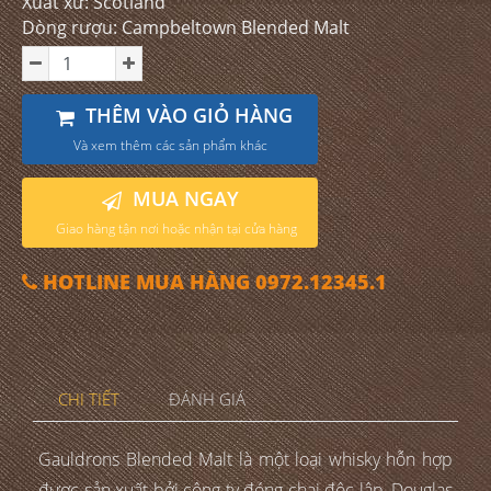
Xuất xứ: Scotland
Dòng rượu: Campbeltown Blended Malt
THÊM VÀO GIỎ HÀNG
Và xem thêm các sản phẩm khác
MUA NGAY
Giao hàng tận nơi hoặc nhận tại cửa hàng
HOTLINE MUA HÀNG 0972.12345.1
CHI TIẾT
ĐÁNH GIÁ
Gauldrons Blended Malt là một loại whisky hỗn hợp
được sản xuất bởi công ty đóng chai độc lập, Douglas