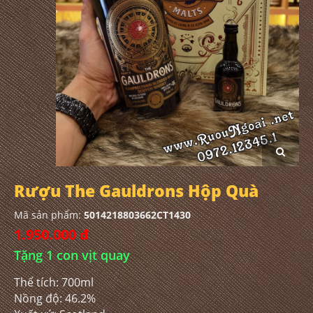
Rượu The Gauldrons Hộp Quà
Mã sản phẩm:
5014218803662CT1430
1.950.000 đ
Tặng 1 con vịt quay
Thể tích: 700ml
Nồng độ: 46.2%