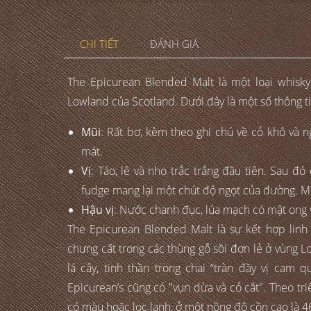
CHI TIẾT
ĐÁNH GIÁ
The Epicurean Blended Malt là một loại whisk
Lowland của Scotland. Dưới đây là một số thông ti
Mũi
: Rất bơ, kèm theo ghi chú về cỏ khô và n
mát.
Vị
: Táo, lê và nho trắc trắng đầu tiên. Sau đ
fudge mang lại một chút độ ngọt của đường. Một
Hậu vị
: Nước chanh đục, lúa mạch có mật ong
The Epicurean Blended Malt là sự kết hợp lin
chưng cất trong các thùng gỗ sồi đơn lẻ ở vùng 
lá cây, tinh thần trong chai “tràn đầy vị cam 
Epicurean’s cũng có "vụn dừa và cỏ cắt". Theo tr
có màu hoặc lọc lạnh, ở một nồng độ cồn cao là 4