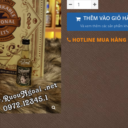
THÊM VÀO GIỎ H
Và xem thêm các sản phẩm kh
HOTLINE MUA HÀNG 0