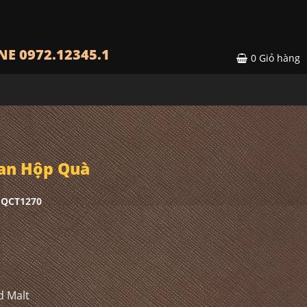
NE 0972.12345.1
0
Giỏ hàng
an Hộp Quà
HQCT1270
d Malt