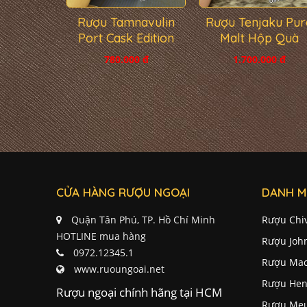
Rượu Tamnavulin
Rượu Tenjaku Pur
Port Cask Edition
Malt Hộp Quà
780.000 đ
1.700.000 đ
CỬA HÀNG RƯỢU NGOẠI
DANH M
Quận Tân Phú, TP. Hồ Chí Minh
Rượu Chi
HOTLINE mua hàng
Rượu Joh
0972.12345.1
Rượu Mac
www.ruoungoai.net
Rượu Hen
Rượu ngoại chính hãng tại HCM
Rượu Me