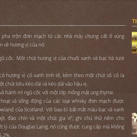
T
y pha trộn đơn mạch từ các nhà máy chưng cất ở vùng
n về hương vị của nó:
gũ cốc. Một chút hương vị của chuối xanh và bạc hà tươi
ó có hương vị cỏ xanh tinh tế, kèm theo một chút sô cô la
 chút tiêu kéo dài và kéo dài vào hậu vị.
 và bánh mì ngũ cốc với một lớp mỏng mật ong thyme.
h hoạt và sống động của các loại whisky đơn mạch được
Lowland của Scotland. Với bao bì bắt mắt màu bạc và xanh
quýt, đào chín và một chút gia vị”, ghi chú thử nếm cho
iết lý của Douglas Laing, nó cũng được cung cấp mà không
6.2%.