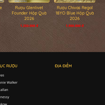
e
Rượu Glenlivet
Rượu Chivas Regal
Founder Hộp Quà
18YO Blue Hộp Quà
2026
2026
1.250.000 đ
1.900.000 đ
ỤC RƯỢU
ĐỊA ĐIỂM
vas
nnie Walker
allan
nessy
ukow