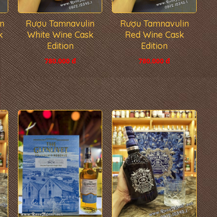
n
Rượu Tamnavulin
Rượu Tamnavulin
k
White Wine Cask
Red Wine Cask
Edition
Edition
780.000 đ
780.000 đ