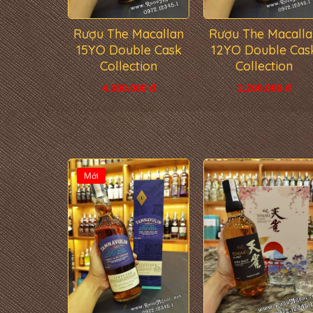
Rượu The Macallan
Rượu The Macalla
15YO Double Cask
12YO Double Cas
Collection
Collection
4.300.000 đ
2.200.000 đ
Mới