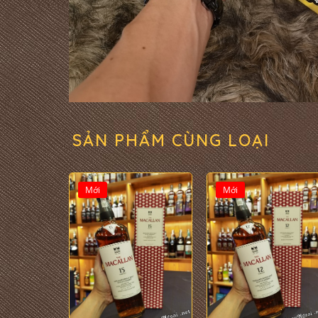
SẢN PHẨM CÙNG LOẠI
Mới
Mới