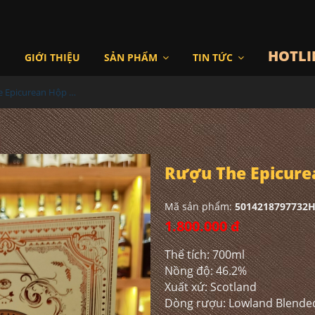
HOTLI
I
GIỚI THIỆU
SẢN PHẨM
TIN TỨC
Rượu The Epicurean Hộp Quà
Rượu The Epicure
Mã sản phẩm:
5014218797732
1.800.000 đ
Thể tích: 700ml
Nồng độ: 46.2%
Xuất xứ: Scotland
Dòng rượu: Lowland Blende