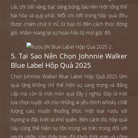
các chi tiết vàng, bạc sáng bóng, tạo nên một tổng thể
hài hòa và quý phái. Mỗi chi tiết trong hộp quà đều
được chăm chút tỉ mỉ, từ bao bì đến cách thức đóng
gói, nhằm mang lại sự hoàn hảo từ mọi góc độ.
5. Tại Sao Nên Chọn Johnnie Walker
Blue Label Hộp Quà 2025
Chọn Johnnie Walker Blue Label Hộp Quà 2025 làm
quà tặng không chỉ thể hiện sự sang trọng và đẳng
cấp mà còn là một món quà đầy ý nghĩa. Đây là một
lựa chọn tuyệt vời cho những ai yêu thích whisky chất
lượng cao, muốn thưởng thức một loại rượu với
hương vị đặc biệt và khó quên. Bên cạnh đó, hộp quà
này cũng thể hiện sự tôn trọng và trân trọng đối với
người nhận, cho thấy bạn đã dành thời gian và công