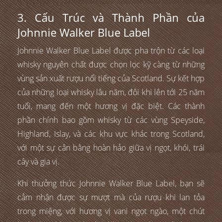
3. Cấu Trúc và Thành Phần của
Johnnie Walker Blue Label
Johnnie Walker Blue Label được pha trộn từ các loại
whisky nguyên chất được chọn lọc kỹ càng từ những
vùng sản xuất rượu nổi tiếng của Scotland. Sự kết hợp
của những loại whisky lâu năm, đôi khi lên tới 25 năm
tuổi, mang đến một hương vị đặc biệt. Các thành
phần chính bao gồm whisky từ các vùng Speyside,
Highland, Islay, và các khu vực khác trong Scotland,
với một sự cân bằng hoàn hảo giữa vị ngọt, khói, trái
cây và gia vị.
Khi thưởng thức Johnnie Walker Blue Label, bạn sẽ
cảm nhận được sự mượt mà của rượu khi lan tỏa
trong miệng, với hương vị vani ngọt ngào, một chút