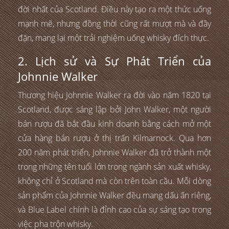
đời nhất của Scotland. Điều này tạo ra một thức uống
mạnh mẽ, nhưng đồng thời cũng rất mượt mà và đầy
đặn, mang lại một trải nghiệm uống whisky đích thực.
2. Lịch sử và Sự Phát Triển của
Johnnie Walker
Thương hiệu Johnnie Walker ra đời vào năm 1820 tại
Scotland, được sáng lập bởi John Walker, một người
bán rượu đã bắt đầu kinh doanh bằng cách mở một
cửa hàng bán rượu ở thị trấn Kilmarnock. Qua hơn
200 năm phát triển, Johnnie Walker đã trở thành một
trong những tên tuổi lớn trong ngành sản xuất whisky,
không chỉ ở Scotland mà còn trên toàn cầu. Mỗi dòng
sản phẩm của Johnnie Walker đều mang dấu ấn riêng,
và Blue Label chính là đỉnh cao của sự sáng tạo trong
việc pha trộn whisky.