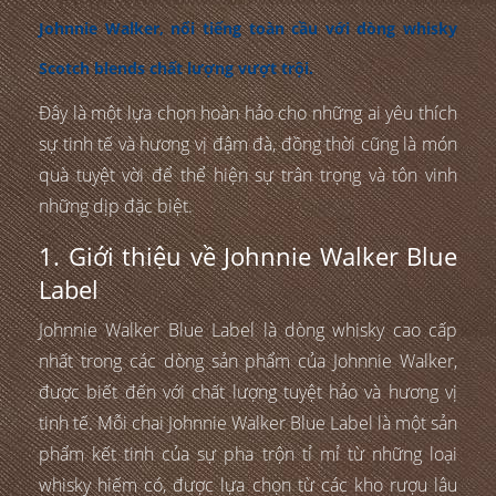
Johnnie Walker, nổi tiếng toàn cầu với dòng whisky
Scotch blends chất lượng vượt trội.
Đây là một lựa chọn hoàn hảo cho những ai yêu thích
sự tinh tế và hương vị đậm đà, đồng thời cũng là món
quà tuyệt vời để thể hiện sự trân trọng và tôn vinh
những dịp đặc biệt.
1. Giới thiệu về Johnnie Walker Blue
Label
Johnnie Walker Blue Label là dòng whisky cao cấp
nhất trong các dòng sản phẩm của Johnnie Walker,
được biết đến với chất lượng tuyệt hảo và hương vị
tinh tế. Mỗi chai Johnnie Walker Blue Label là một sản
phẩm kết tinh của sự pha trộn tỉ mỉ từ những loại
whisky hiếm có, được lựa chọn từ các kho rượu lâu