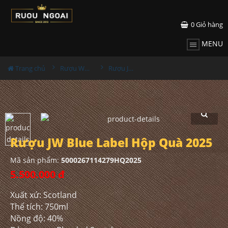
0
Giỏ hàng
MENU
Trang chủ
Rượu Whisky
Rượu JW Blue Label Hộp Quà 2025
Rượu JW Blue Label Hộp Quà 2025
Mã sản phẩm:
5000267114279HQ2025
5.500.000 đ
Xuất xứ: Scotland
Thể tích: 750ml
Nồng độ: 40%