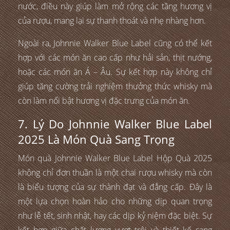
nước, điều này giúp làm mở rộng các tầng hương vị
của rượu, mang lại sự thanh thoát và nhẹ nhàng hơn.
Ngoài ra, Johnnie Walker Blue Label cũng có thể kết
hợp với các món ăn cao cấp như hải sản, thịt nướng,
hoặc các món ăn Á – Âu. Sự kết hợp này không chỉ
giúp tăng cường trải nghiệm thưởng thức whisky mà
còn làm nổi bật hương vị đặc trưng của món ăn.
7. Lý Do Johnnie Walker Blue Label
2025 Là Món Quà Sang Trọng
Món quà Johnnie Walker Blue Label Hộp Quà 2025
không chỉ đơn thuần là một chai rượu whisky mà còn
là biểu tượng của sự thành đạt và đẳng cấp. Đây là
một lựa chọn hoàn hảo cho những dịp quan trọng
như lễ tết, sinh nhật, hay các dịp kỷ niệm đặc biệt. Sự
kết hợp giữa chất lượng vượt trội và thiết kế sang