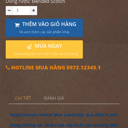
Dòng rượu: Blended Scotch
THÊM VÀO GIỎ HÀNG
Và xem thêm các sản phẩm khác
MUA NGAY
Giao hàng tận nơi hoặc nhận tại cửa hàng
HOTLINE MUA HÀNG 0972.12345.1
CHI TIẾT
ĐÁNH GIÁ
Rượu Johnnie Walker Blue Label Hộp Quà 2025 là một
trong những sản phẩm cao cấp nhất của thương hiệu