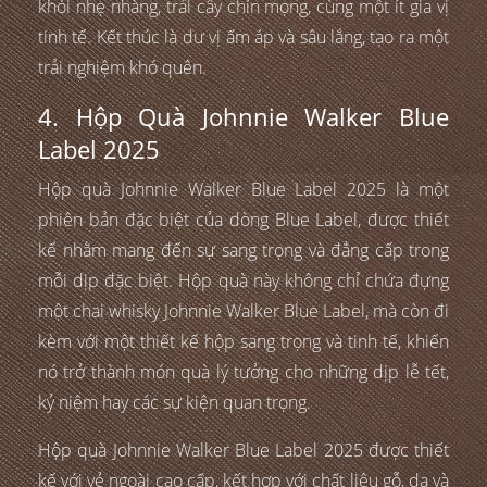
khói nhẹ nhàng, trái cây chín mọng, cùng một ít gia vị
tinh tế. Kết thúc là dư vị ấm áp và sâu lắng, tạo ra một
trải nghiệm khó quên.
4. Hộp Quà Johnnie Walker Blue
Label 2025
Hộp quà Johnnie Walker Blue Label 2025 là một
phiên bản đặc biệt của dòng Blue Label, được thiết
kế nhằm mang đến sự sang trọng và đẳng cấp trong
mỗi dịp đặc biệt. Hộp quà này không chỉ chứa đựng
một chai whisky Johnnie Walker Blue Label, mà còn đi
kèm với một thiết kế hộp sang trọng và tinh tế, khiến
nó trở thành món quà lý tưởng cho những dịp lễ tết,
kỷ niệm hay các sự kiện quan trọng.
Hộp quà Johnnie Walker Blue Label 2025 được thiết
kế với vẻ ngoài cao cấp, kết hợp với chất liệu gỗ, da và