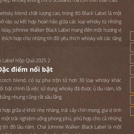
ghiệp whisky không chỉ ở Scotland mà còn trên toàn cầu.
whisky blend chất lượng cao, trong đó Black Label là một
ờ vào sự kết hợp hoàn hảo giữa các loại whisky từ những
à Islay, Johnnie Walker Black Label mang đến một hương vị
thích hợp cho những tín đồ yêu thích whisky với các tầng
Đặc điểm nổi bật
Scotch blend, có sự pha trộn từ hơn 30 loại whisky khác
i bật chính là việc sử dụng whisky đã được ủ lâu năm, tối
bằng nhưng cũng rất sâu lắng.
hợp giữa vị khói nhẹ nhàng, trái cây chín mọng, gia vị tinh
ến một trải nghiệm uống phong phú, phù hợp cho cả những
 tín đồ lâu năm. Chai Johnnie Walker Black Label là một