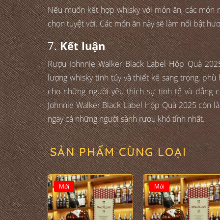
Nếu muốn kết hợp whisky với món ăn, các món như
chọn tuyệt vời. Các món ăn này sẽ làm nổi bật hươ
7.
Kết luận
Rượu Johnnie Walker Black Label Hộp Quà 2025
lượng whisky tinh túy và thiết kế sang trọng, phù
cho những người yêu thích sự tinh tế và đẳng 
Johnnie Walker Black Label Hộp Quà 2025 còn là 
ngay cả những người sành rượu khó tính nhất.
SẢN PHẨM CÙNG LOẠI
Mới
Mới