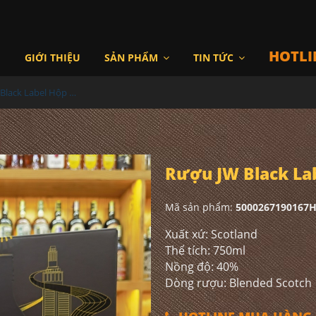
HOTLI
I
GIỚI THIỆU
SẢN PHẨM
TIN TỨC
Rượu JW Black Label Hộp Quà 2025
Rượu JW Black La
Mã sản phẩm:
5000267190167
Xuất xứ: Scotland
Thể tích: 750ml
Nồng độ: 40%
Dòng rượu: Blended Scotch