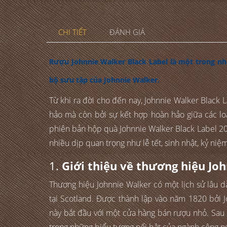
CHI TIẾT
ĐÁNH GIÁ
Rượu Johnnie Walker Black Label là một trong n
bộ sưu tập của Johnnie Walker.
Từ khi ra đời cho đến nay, Johnnie Walker Black 
hảo mà còn bởi sự kết hợp hoàn hảo giữa các l
phiên bản hộp quà Johnnie Walker Black Label 202
nhiều dịp quan trọng như lễ tết, sinh nhật, kỷ niệ
1.
Giới thiệu về thương hiệu Jo
Thương hiệu Johnnie Walker có một lịch sử lâu dà
tại Scotland. Được thành lập vào năm 1820 bởi Jo
này bắt đầu với một cửa hàng bán rượu nhỏ. Sau 