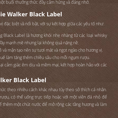
 một buổi thưởng thức đầy cảm hứng và đáng nhớ.
ie Walker Black Label
đặc biệt và nổi bật, với sự kết hợp giữa các yếu tố như:
g Black Label là hương khói nhẹ nhàng từ các loại whisky
y đầy mạnh mẽ nhưng lại không quá nặng nề.
, lê và mận tạo nên sự tươi mát và ngọt ngào cho hương vị.
à quế làm tăng thêm chiều sâu cho mỗi ngụm rượu.
ại cảm giác êm dịu và mềm mại, kết hợp hoàn hảo với các
lker Black Label
hức theo nhiều cách khác nhau tùy theo sở thích cá nhân.
ượu, có thể uống trực tiếp hoặc với một viên đá nhỏ để
hể thêm một chút nước để mở rộng các tầng hương và làm