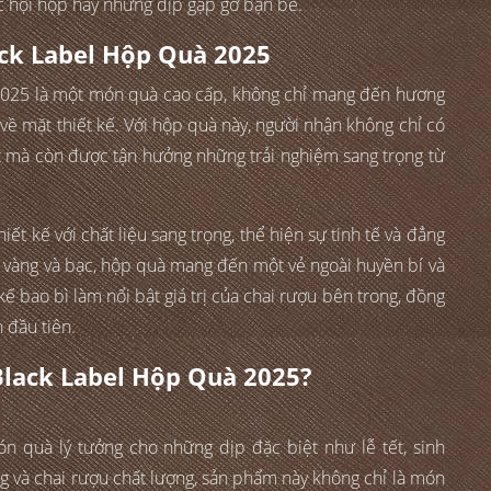
c hội họp hay những dịp gặp gỡ bạn bè.
ack Label Hộp Quà 2025
2025 là một món quà cao cấp, không chỉ mang đến hương
về mặt thiết kế. Với hộp quà này, người nhận không chỉ có
t mà còn được tận hưởng những trải nghiệm sang trọng từ
t kế với chất liệu sang trọng, thể hiện sự tinh tế và đẳng
ết vàng và bạc, hộp quà mang đến một vẻ ngoài huyền bí và
t kế bao bì làm nổi bật giá trị của chai rượu bên trong, đồng
 đầu tiên.
Black Label Hộp Quà 2025?
n quà lý tưởng cho những dịp đặc biệt như lễ tết, sinh
ng và chai rượu chất lượng, sản phẩm này không chỉ là món