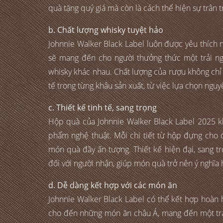
quà tặng quý giá mà còn là cách thể hiện sự trân t
b. Chất lượng whisky tuyệt hảo
Johnnie Walker Black Label luôn được yêu thích 
sẽ mang đến cho người thưởng thức một trải ngh
whisky khác nhau. Chất lượng của rượu không chỉ 
tế trong từng khâu sản xuất, từ việc lựa chọn nguy
c. Thiết kế tinh tế, sang trọng
Hộp quà của Johnnie Walker Black Label 2025 kh
phẩm nghệ thuật. Mỗi chi tiết từ hộp đựng cho 
món quà đầy ấn tượng. Thiết kế hiện đại, sang t
đối với người nhận, giúp món quà trở nên ý nghĩa 
d. Dễ dàng kết hợp với các món ăn
Johnnie Walker Black Label có thể kết hợp hoàn h
cho đến những món ăn châu Á, mang đến một trả