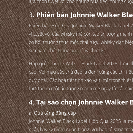
lựa chọn tuyệt vời cho những bữa tiệc, những cuộ
3.
Phiên bản Johnnie Walker Bl
Phiên bản Hộp Quà Johnnie Walker Black Label 
vị tuyệt vời của whisky mà còn tạo ấn tượng mạnh 
cơ hội thưởng thức một chai rượu whisky đặc biệ
sự chăm chút trong bao bì và thiết kế.
Hộp quà Johnnie Walker Black Label 2025 được thiế
cấp. Với màu sắc chủ đạo là đen, cùng các chi ti
quý phái. Các họa tiết tinh xảo và tỉ mỉ trong thiế
thời tạo ra một ấn tượng mạnh mẽ ngay từ cái nhìn
4.
Tại sao chọn Johnnie Walker 
a. Quà tặng đẳng cấp
Johnnie Walker Black Label Hộp Quà 2025 là mó
nhật, hay kỷ niệm quan trọng. Với bao bì sang trọ