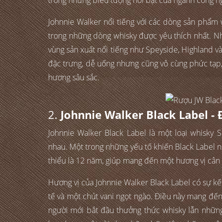
trong những biểu tượng nổi bật của ngành công n
Johnnie Walker nổi tiếng với các dòng sản phẩm 
trong những dòng whisky được yêu thích nhất. Nh
vùng sản xuất nổi tiếng như Speyside, Highland v
đặc trưng, dễ uống nhưng cũng vô cùng phức tạp, 
hương sâu sắc.
2.
Johnnie Walker Black Label - 
Johnnie Walker Black Label là một loại whisky 
nhau. Một trong những yếu tố khiến Black Label nổ
thiểu là 12 năm, giúp mang đến một hương vị cân 
Hương vị của Johnnie Walker Black Label có sự kết 
tế và một chút vani ngọt ngào. Điều này mang đ
người mới bắt đầu thưởng thức whisky lẫn những