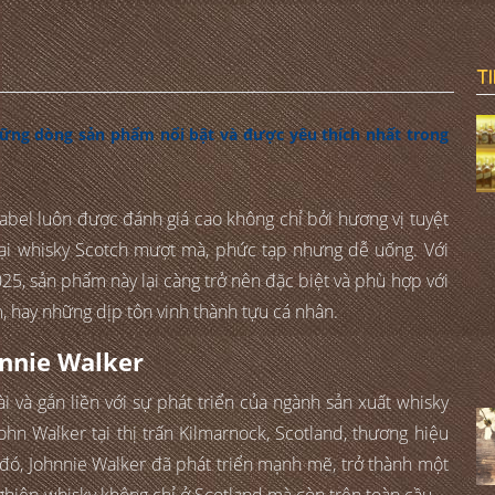
T
hững dòng sản phẩm nổi bật và được yêu thích nhất trong
Label luôn được đánh giá cao không chỉ bởi hương vị tuyệt
oại whisky Scotch mượt mà, phức tạp nhưng dễ uống. Với
5, sản phẩm này lại càng trở nên đặc biệt và phù hợp với
m, hay những dịp tôn vinh thành tựu cá nhân.
hnnie Walker
i và gắn liền với sự phát triển của ngành sản xuất whisky
hn Walker tại thị trấn Kilmarnock, Scotland, thương hiệu
đó, Johnnie Walker đã phát triển mạnh mẽ, trở thành một