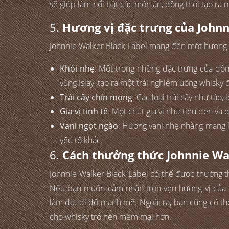
sẽ giúp làm nổi bật các món ăn, đồng thời tạo ra
5.
Hương vị đặc trưng của Johnn
Johnnie Walker Black Label mang đến một hương vị 
Khói nhẹ
: Một trong những đặc trưng của dòn
vùng Islay, tạo ra một trải nghiệm uống whisk
Trái cây chín mọng
: Các loại trái cây như táo
Gia vị tinh tế
: Một chút gia vị như tiêu đen v
Vani ngọt ngào
: Hương vani nhẹ nhàng mang l
yếu tố khác.
6.
Cách thưởng thức Johnnie Wa
Johnnie Walker Black Label có thể được thưởng t
Nếu bạn muốn cảm nhận trọn vẹn hương vị của r
làm dịu đi độ mạnh mẽ. Ngoài ra, bạn cũng có t
cho whisky trở nên mềm mại hơn.