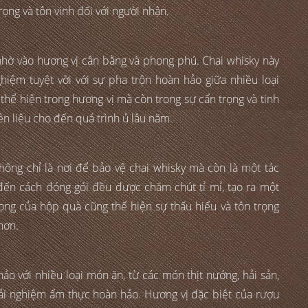
rọng và tôn vinh đối với người nhận.
nhờ vào hương vị cân bằng và phong phú. Chai whisky này
iệm tuyệt vời với sự pha trộn hoàn hảo giữa nhiều loại
thể hiện trong hương vị mà còn trong sự cẩn trọng và tinh
ên liệu cho đến quá trình ủ lâu năm.
ông chỉ là nơi để bảo vệ chai whisky mà còn là một tác
đến cách đóng gói đều được chăm chút tỉ mỉ, tạo ra một
rọng của hộp quà cũng thể hiện sự thấu hiểu và tôn trọng
hơn.
ảo với nhiều loại món ăn, từ các món thịt nướng, hải sản,
i nghiệm ẩm thực hoàn hảo. Hương vị đặc biệt của rượu