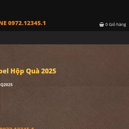
NE 0972.12345.1
0
Giỏ hàng
bel Hộp Quà 2025
HQ2025