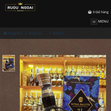
0
Giỏ hàng
MENU
Trang chủ
Rượu Whisky
Rượu Chivas 21YO Richard Quinn Black The Couture Collection I