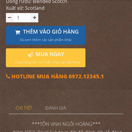
Dòng rượu: Blended Scotch
Xuất xứ: Scotland
THÊM VÀO GIỎ HÀNG
Và xem thêm các sản phẩm khác
MUA NGAY
Giao hàng tận nơi hoặc nhận tại cửa hàng
HOTLINE MUA HÀNG 0972.12345.1
CHI TIẾT
ĐÁNH GIÁ
***TÔN VINH NGÔI HOÀNG***