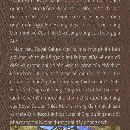
- Năm 1953, Royal Salute ra đời để đánh dấu lễ đăng
quang của Nữ Hoàng Elizabeth Đệ Nhị. Được chế tác
dựa trên tinh thần tôn vinh sự sang trọng và vường
quyền của ngôi Nữ Hoàng, Royal Salute luôn mang
trên mình vẻ đẹp tinh tế và sang trọng của hoàng gia
Anh.
- Năm nay, Royal Salute cho ra mắt một phiên bản
giới hạn với thiết kế đặc biệt kết hợp giữa vẻ đẹp cổ
điển và đương đại để tôn vinh tài năng của nhà thiết
kế Richard Quinn, một trong những nhà thiết kế trẻ
có tầm ảnh hưởng lớn trong làng thiết kế nước Anh.
Hoa văn hồng xanh sống động trên chai thể hiện sự
tao nhã và mềm mượt như chính chất rượu hảo hạng
của Royal Salute. Thiết kế chai mang đậm nét di sản
văn hóa Anh được kết hợp cùng những đường nét đột
phá mang hơi hướng đương đại đầy phong cách.