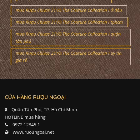
mua Rượu Chivas 21YO The Couture Collection I ở đâu
mua Rượu Chivas 21YO The Couture Collection I tphcm
mua Rượu Chivas 21YO The Couture Collection I quận
tân phú
mua Rượu Chivas 21YO The Couture Collection I uy tín
giá rẻ
CỬA HÀNG RƯỢU NGOẠI
Quận Tân Phú, TP. Hồ Chí Minh
HOTLINE mua hàng
0972.12345.1
www.ruoungoai.net