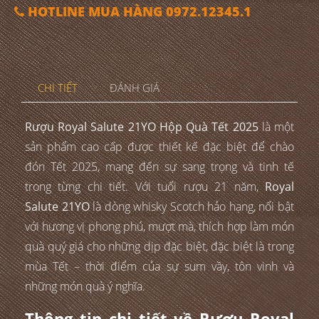
HOTLINE MUA HÀNG 0972.12345.1
CHI TIẾT
ĐÁNH GIÁ
Rượu Royal Salute 21YO Hộp Quà Tết 2025
là một
sản phẩm cao cấp được thiết kế đặc biệt để chào
đón Tết 2025, mang đến sự sang trọng và tinh tế
trong từng chi tiết. Với tuổi rượu 21 năm,
Royal
Salute 21YO
là dòng whisky Scotch hảo hạng, nổi bật
với hương vị phong phú, mượt mà, thích hợp làm món
quà quý giá cho những dịp đặc biệt, đặc biệt là trong
mùa Tết – thời điểm của sự sum vầy, tôn vinh và
những món quà ý nghĩa.
Thông tin chi tiết về Rượu Royal