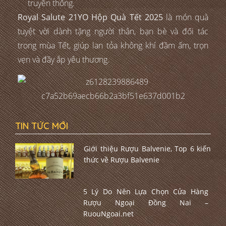
truyền thống.
Royal Salute 21YO Hộp Quà Tết 2025
là món quà
tuyệt vời dành tặng người thân, bạn bè và đối tác
trong mùa Tết, giúp lan tỏa không khí đầm ấm, trọn
vẹn và đầy ắp yêu thương.
TIN TỨC MỚI
Giới thiệu Rượu Balvenie, Top 6 kiến
thức về Rượu Balvenie
5 Lý Do Nên Lựa Chọn Cửa Hàng
Rượu Ngoại Đồng Nai –
RuouNgoai.net