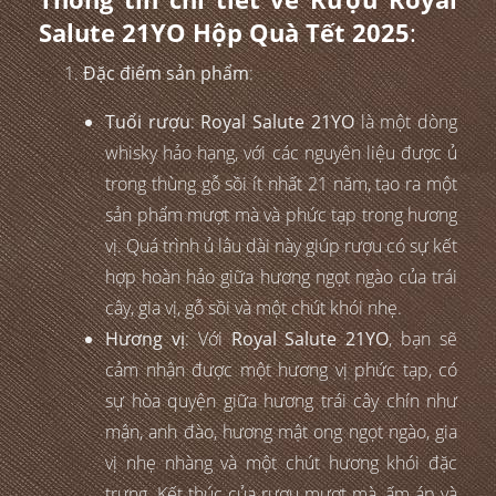
Salute 21YO Hộp Quà Tết 2025
:
Đặc điểm sản phẩm
:
Tuổi rượu
:
Royal Salute 21YO
là một dòng
whisky hảo hạng, với các nguyên liệu được ủ
trong thùng gỗ sồi ít nhất 21 năm, tạo ra một
sản phẩm mượt mà và phức tạp trong hương
vị. Quá trình ủ lâu dài này giúp rượu có sự kết
hợp hoàn hảo giữa hương ngọt ngào của trái
cây, gia vị, gỗ sồi và một chút khói nhẹ.
Hương vị
: Với
Royal Salute 21YO
, bạn sẽ
cảm nhận được một hương vị phức tạp, có
sự hòa quyện giữa hương trái cây chín như
mận, anh đào, hương mật ong ngọt ngào, gia
vị nhẹ nhàng và một chút hương khói đặc
trưng. Kết thúc của rượu mượt mà, ấm áp và