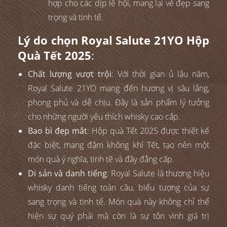
hợp cho các dịp lễ hội, mang lại vẻ đẹp sang
trọng và tinh tế.
Lý do chọn Royal Salute 21YO Hộp
Quà Tết 2025
:
Chất lượng vượt trội
: Với thời gian ủ lâu năm,
Royal Salute 21YO mang đến hương vị sâu lắng,
phong phú và dễ chịu. Đây là sản phẩm lý tưởng
cho những người yêu thích whisky cao cấp.
Bao bì đẹp mắt
: Hộp quà Tết 2025 được thiết kế
đặc biệt, mang đậm không khí Tết, tạo nên một
món quà ý nghĩa, tinh tế và đầy đẳng cấp.
Di sản và danh tiếng
: Royal Salute là thương hiệu
whisky danh tiếng toàn cầu, biểu tượng của sự
sang trọng và tinh tế. Món quà này không chỉ thể
hiện sự quý phái mà còn là sự tôn vinh giá trị