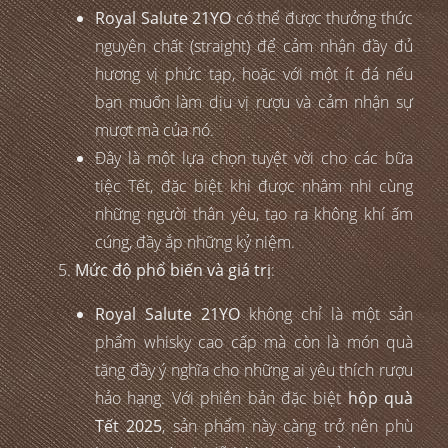
Royal Salute 21YO
có thể được thưởng thức
nguyên chất (straight) để cảm nhận đầy đủ
hương vị phức tạp, hoặc với một ít đá nếu
bạn muốn làm dịu vị rượu và cảm nhận sự
mượt mà của nó.
Đây là một lựa chọn tuyệt vời cho các bữa
tiệc Tết, đặc biệt khi được nhâm nhi cùng
những người thân yêu, tạo ra không khí ấm
cúng, đầy ắp những kỷ niệm.
Mức độ phổ biến và giá trị
:
Royal Salute 21YO
không chỉ là một sản
phẩm whisky cao cấp mà còn là món quà
tặng đầy ý nghĩa cho những ai yêu thích rượu
hảo hạng. Với phiên bản đặc biệt
hộp quà
Tết 2025
, sản phẩm này càng trở nên phù