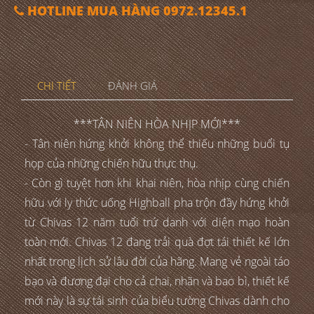
HOTLINE MUA HÀNG 0972.12345.1
CHI TIẾT
ĐÁNH GIÁ
***TÂN NIÊN HÒA NHỊP MỚI***
- Tân niên hứng khởi không thể thiếu những buổi tụ
họp của những chiến hữu thực thụ.
- Còn gì tuyệt hơn khi khai niên, hòa nhịp cùng chiến
hữu với ly thức uống Highball pha trộn đầy hứng khởi
từ Chivas 12 năm tuổi trứ danh với diện mạo hoàn
toàn mới. Chivas 12 đang trải quà đợt tái thiết kế lớn
nhất trong lịch sử lâu đời của hãng. Mang vẻ ngoài táo
bạo và đương đại cho cả chai, nhãn và bao bì, thiết kế
mới này là sự tái sinh của biểu tường Chivas dành cho