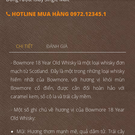
HOTLINE MUA HÀNG 0972.12345.1
CHI TIẾT
ĐÁNH GIÁ
- Bowmore 18 Year Old Whisky là một loại whisky đơn
mạch từ Scotland. Đây là một trong những loại whisky
hiếm nhất của Bowmore, với hương vị khói mùn
Bowmore cổ điển, được cân đối hoàn hảo với
caramel kem, sô cô la và trái cây mềm.
- Một số ghi chú về hương vị của Bowmore 18 Year
Old Whisky:
Mũi: Hương thơm mạnh mẽ, quả dâm tử. Trái cây