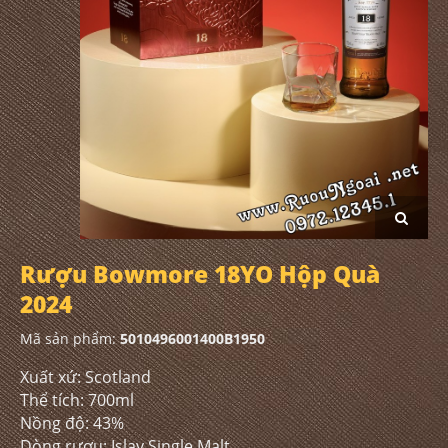
Rượu Bowmore 18YO Hộp Quà
2024
Mã sản phẩm:
5010496001400B1950
Xuất xứ: Scotland
Thể tích: 700ml
Nồng độ: 43%
Dòng rượu: Islay Single Malt