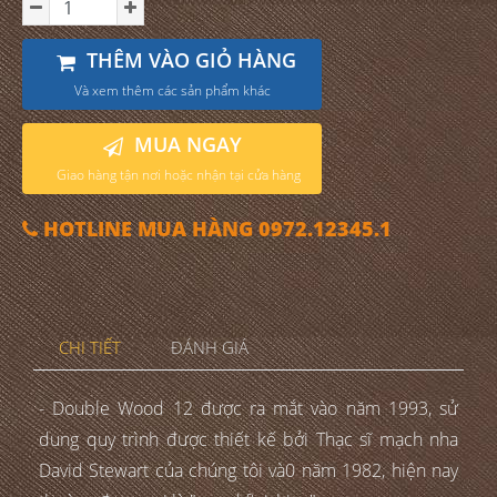
THÊM VÀO GIỎ HÀNG
Và xem thêm các sản phẩm khác
MUA NGAY
Giao hàng tận nơi hoặc nhận tại cửa hàng
HOTLINE MUA HÀNG 0972.12345.1
CHI TIẾT
ĐÁNH GIÁ
- Double Wood 12 được ra mắt vào năm 1993, sử
dung quy trình được thiết kế bởi Thạc sĩ mạch nha
David Stewart của chúng tôi và0 năm 1982, hiện nay