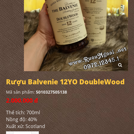
Rượu Balvenie 12YO DoubleWood
Mã sản phẩm:
5010327505138
2.000.000 đ
Thể tích: 700ml
Nồng độ: 40%
Xuất xứ: Scotland