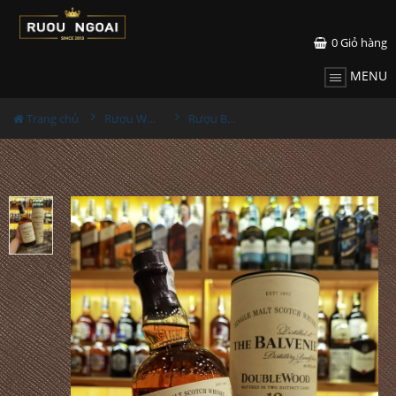
0
Giỏ hàng
MENU
Trang chủ
Rượu Whisky
Rượu Balvenie 12YO DoubleWood