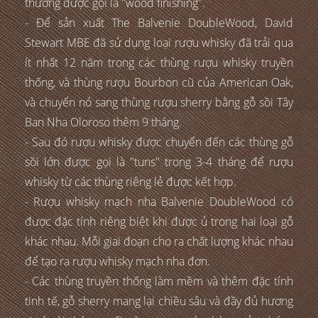
thường được gọi là "wood finishing".
- Để sản xuất The Balvenie DoubleWood, David
Stewart MBE đã sử dụng loại rượu whisky đã trải qua
ít nhất 12 năm trong các thùng rượu whisky truyền
thống, và thùng rượu Bourbon cũ của American Oak,
và chuyển nó sang thùng rượu sherry bằng gỗ sồi Tây
Ban Nha Oloroso thêm 9 tháng.
- Sau đó rượu whisky được chuyển đến các thùng gỗ
sồi lớn được gọi là "tuns" trong 3-4 tháng để rượu
whisky từ các thùng riêng lẻ được kết hợp.
- Rượu whisky mạch nha Balvenie DoubleWood có
được đặc tính riêng biệt khi được ủ trong hai loại gỗ
khác nhau. Mỗi giai đoạn cho ra chất lượng khác nhau
để tạo ra rượu whisky mạch nha đơn.
- Các thùng truyền thống làm mềm và thêm đặc tính
tinh tế, gỗ sherry mang lại chiều sâu và đầy đủ hương