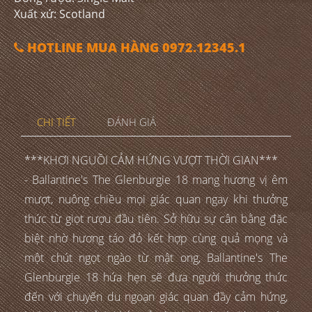
Xuất xứ: Scotland
HOTLINE MUA HÀNG 0972.12345.1
CHI TIẾT
ĐÁNH GIÁ
***KHƠI NGUỒI CẢM HỨNG VƯỢT THỜI GIAN***
- Ballantine's The Glenburgie 18 mang hương vị êm
mượt, nuông chiều mọi giác quan ngay khi thưởng
thức từ giọt rượu đầu tiên. Sở hữu sự cân bằng đặc
biệt nhờ hương táo đỏ kết hợp cùng quả mọng và
một chút ngọt ngào từ mật ong, Ballantine's The
Glenburgie 18 hứa hẹn sẽ đưa người thưởng thức
đến với chuyến du ngoạn giác quan đầy cảm hứng,