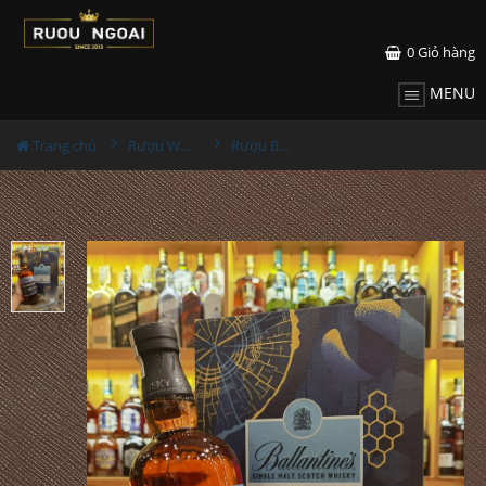
0
Giỏ hàng
MENU
Trang chủ
Rượu Whisky
Rượu Ballantine's 18YO Glenburgie Hộp Quà 2023