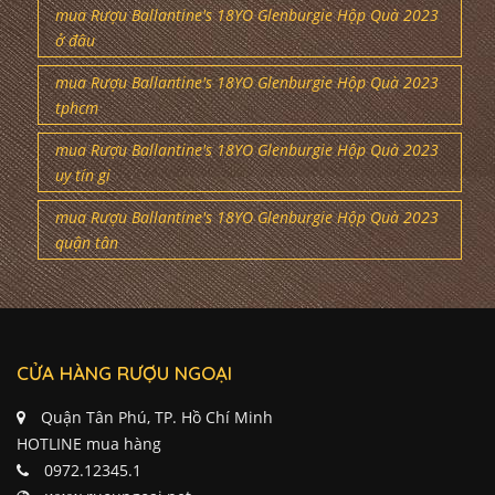
mua Rượu Ballantine's 18YO Glenburgie Hộp Quà 2023
ở đâu
mua Rượu Ballantine's 18YO Glenburgie Hộp Quà 2023
tphcm
mua Rượu Ballantine's 18YO Glenburgie Hộp Quà 2023
uy tín gi
mua Rượu Ballantine's 18YO Glenburgie Hộp Quà 2023
quận tân
CỬA HÀNG RƯỢU NGOẠI
Quận Tân Phú, TP. Hồ Chí Minh
HOTLINE mua hàng
0972.12345.1