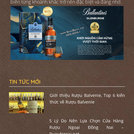
biến từng khoảnh khắc trở nên đặc biệt và đáng nhớ.
TIN TỨC MỚI
Giới thiệu Rượu Balvenie, Top 6 kiến
thức về Rượu Balvenie
5 Lý Do Nên Lựa Chọn Cửa Hàng
Rượu Ngoại Đồng Nai –
RuouNgoai.net