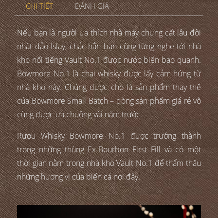
CHI TIẾT
ĐÁNH GIÁ
Nếu bạn là người ưa thích nhà máy chưng cất lâu đời
nhất đảo Islay, chắc hẳn bạn cũng từng nghe tới nhà
kho nổi tiếng Vault No.1 được nước biển bao quanh.
Bowmore No.1 là chai whisky được lấy cảm hứng từ
nhà kho này. Chúng được cho là sản phẩm thay thế
của Bowmore Small Batch – dòng sản phẩm giá rẻ vô
cùng được ưa chuộng vài năm trước.
Rượu Whisky Bowmore No.1 được trưởng thành
trong những thùng Ex-Bourbon First Fill và có một
thời gian nằm trong nhà kho Vault No.1 để thẩm thấu
những hương vị của biển cả nơi đây.