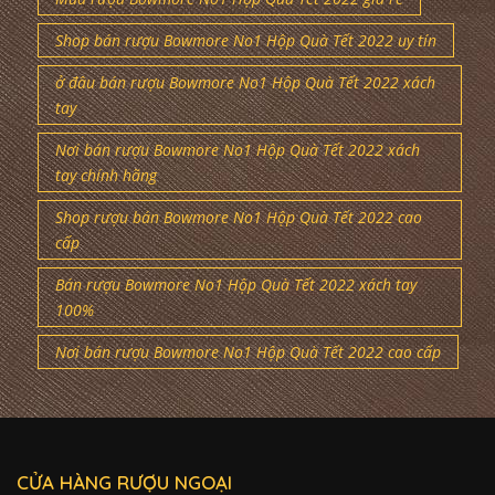
Shop bán rượu Bowmore No1 Hộp Quà Tết 2022 uy tín
ở đâu bán rượu Bowmore No1 Hộp Quà Tết 2022 xách
tay
Nơi bán rượu Bowmore No1 Hộp Quà Tết 2022 xách
tay chính hãng
Shop rượu bán Bowmore No1 Hộp Quà Tết 2022 cao
cấp
Bán rượu Bowmore No1 Hộp Quà Tết 2022 xách tay
100%
Nơi bán rượu Bowmore No1 Hộp Quà Tết 2022 cao cấp
CỬA HÀNG RƯỢU NGOẠI