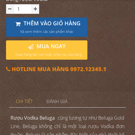
THÊM VÀO GIỎ HÀNG
Và xem thêm các sản phẩm khác
MUA NGAY
Giao hàng tận nơi hoặc nhận tại cửa hàng
HOTLINE MUA HÀNG 0972.12345.1
CHI TIẾT
ĐÁNH GIÁ
Rượu Vodka Beluga
cũng tương tự như Beluga Gold
Line, Beluga không chỉ là một loại rượu Vodka đơn
thuần. Beluga là sản phẩm đặc biệt của nhà thiết kế