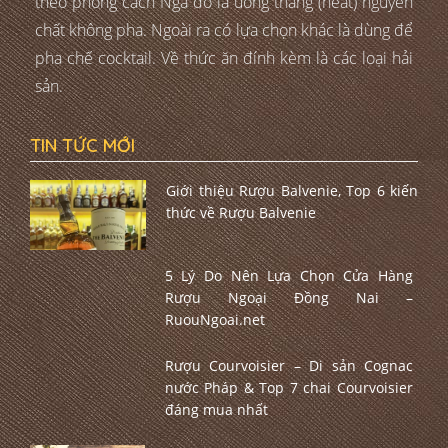
theo phong cách Nga đó là uống thẳng (neat) nguyên
chất không pha. Ngoài ra có lựa chọn khác là dùng để
pha chế cocktail. Về thức ăn đính kèm là các loại hải
sản.
TIN TỨC MỚI
Giới thiệu Rượu Balvenie, Top 6 kiến
thức về Rượu Balvenie
5 Lý Do Nên Lựa Chọn Cửa Hàng
Rượu Ngoại Đồng Nai –
RuouNgoai.net
Rượu Courvoisier – Di sản Cognac
nước Pháp & Top 7 chai Courvoisier
đáng mua nhất