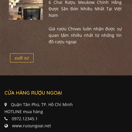
6 Chai Rượu Meukow Chính Hãng
Được Săn Đón Nhiều Nhất Tại Việt
Nam
Giá rượu Chivas luôn nhận được sự
quan tâm nhiều nhất từ những tín
đồ rượu ngoại
xuất xứ
CỬA HÀNG RƯỢU NGOẠI
Quận Tân Phú, TP. Hồ Chí Minh
HOTLINE mua hàng
0972.12345.1
www.ruoungoai.net