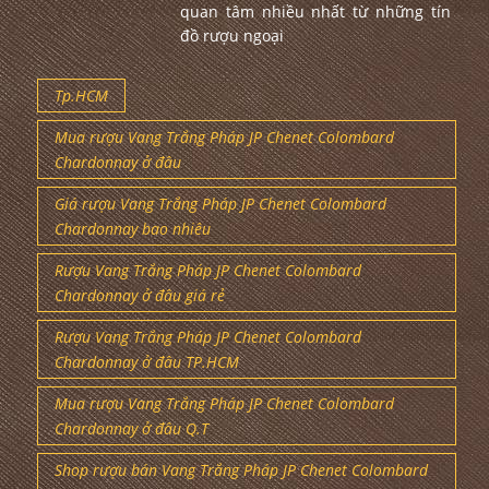
quan tâm nhiều nhất từ những tín
đồ rượu ngoại
Tp.HCM
Mua rượu Vang Trắng Pháp JP Chenet Colombard
Chardonnay ở đâu
Giá rượu Vang Trắng Pháp JP Chenet Colombard
Chardonnay bao nhiêu
Rượu Vang Trắng Pháp JP Chenet Colombard
Chardonnay ở đâu giá rẻ
Rượu Vang Trắng Pháp JP Chenet Colombard
Chardonnay ở đâu TP.HCM
Mua rượu Vang Trắng Pháp JP Chenet Colombard
Chardonnay ở đâu Q.T
Shop rượu bán Vang Trắng Pháp JP Chenet Colombard