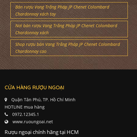
Bán rượu Vang Trắng Pháp JP Chenet Colombard
Chardonnay xách tay
Nơi bán rượu Vang Trắng Pháp JP Chenet Colombard
Chardonnay xách
Shop rượu bán Vang Trắng Pháp JP Chenet Colombard
Chardonnay cao
CỬA HÀNG RƯỢU NGOẠI
Quận Tân Phú, TP. Hồ Chí Minh
HOTLINE mua hàng
0972.12345.1
www.ruoungoai.net
Rượu ngoại chính hãng tại HCM