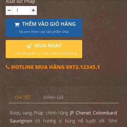
Xuất xứ: Pháp
THÊM VÀO GIỎ HÀNG
Và xem thêm các sản phẩm khác
MUA NGAY
Giao hàng tận nơi hoặc nhận tại cửa hàng
HOTLINE MUA HÀNG 0972.12345.1
CHI TIẾT
ĐÁNH GIÁ
Rượu vang Pháp chính hãng
JP Chenet Colombard
Sauvignon
có hương vị bùng nổ tuyệt vời. Nho