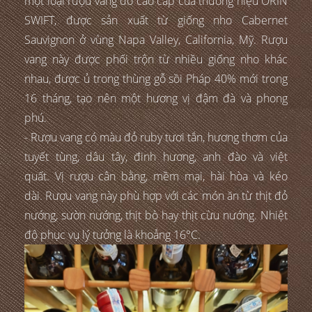
một loại rượu vang đỏ cao cấp của thương hiệu ORIN
SWIFT, được sản xuất từ giống nho Cabernet
Sauvignon ở vùng Napa Valley, California, Mỹ. Rượu
vang này được phối trộn từ nhiều giống nho khác
nhau, được ủ trong thùng gỗ sồi Pháp 40% mới trong
16 tháng, tạo nên một hương vị đậm đà và phong
phú.
- Rượu vang có màu đỏ ruby tươi tắn, hương thơm của
tuyết tùng, dâu tây, đinh hương, anh đào và việt
quất. Vị rượu cân bằng, mềm mại, hài hòa và kéo
dài. Rượu vang này phù hợp với các món ăn từ thịt đỏ
nướng, sườn nướng, thịt bò hay thịt cừu nướng. Nhiệt
độ phục vụ lý tưởng là khoảng 16°C.