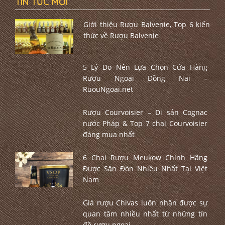
TIN TỨC MỚI
Giới thiệu Rượu Balvenie, Top 6 kiến
thức về Rượu Balvenie
5 Lý Do Nên Lựa Chọn Cửa Hàng
Rượu Ngoại Đồng Nai –
RuouNgoai.net
Rượu Courvoisier – Di sản Cognac
nước Pháp & Top 7 chai Courvoisier
đáng mua nhất
6 Chai Rượu Meukow Chính Hãng
Được Săn Đón Nhiều Nhất Tại Việt
Nam
Giá rượu Chivas luôn nhận được sự
quan tâm nhiều nhất từ những tín
đồ rượu ngoại