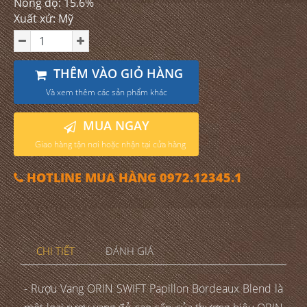
Nồng độ: 15.6%
Xuất xứ: Mỹ
THÊM VÀO GIỎ HÀNG
Và xem thêm các sản phẩm khác
MUA NGAY
Giao hàng tận nơi hoặc nhận tại cửa hàng
HOTLINE MUA HÀNG 0972.12345.1
CHI TIẾT
ĐÁNH GIÁ
- Rượu Vang ORIN SWIFT Papillon Bordeaux Blend là