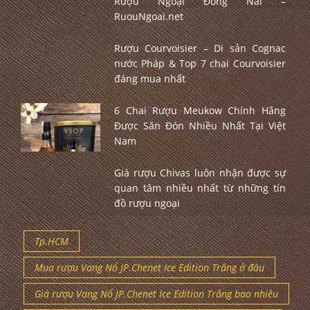
Rượu Ngoại Đồng Nai –
RuouNgoai.net
Rượu Courvoisier – Di sản Cognac
nước Pháp & Top 7 chai Courvoisier
đáng mua nhất
6 Chai Rượu Meukow Chính Hãng
Được Săn Đón Nhiều Nhất Tại Việt
Nam
Giá rượu Chivas luôn nhận được sự
quan tâm nhiều nhất từ những tín
đồ rượu ngoại
Tp.HCM
Mua rượu Vang Nổ JP.Chenet Ice Edition Trắng ở đâu
Giá rượu Vang Nổ JP.Chenet Ice Edition Trắng bao nhiêu