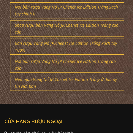
Nơi bán rượu Vang Nổ JP.Chenet Ice Edition Trắng xách
tay chính h
Shop rượu bán Vang Nổ JP.Chenet Ice Edition Trắng cao
cấp
Bán rượu Vang Nổ JP.Chenet Ice Edition Trắng xách tay
100%
Nơi bán rượu Vang Nổ JP.Chenet Ice Edition Trắng cao
cấp
Nên mua Vang Nổ JP.Chenet Ice Edition Trắng ở đâu uy
tín Nơi bán
CỬA HÀNG RƯỢU NGOẠI