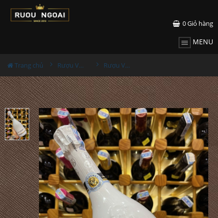
0
Giỏ hàng
MENU
Trang chủ
Rượu Vang
Rượu Vang Nổ JP.Chenet Ice Edition Trắng