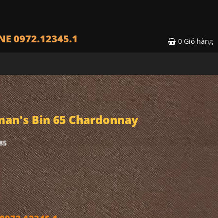
NE 0972.12345.1
0
Giỏ hàng
an's Bin 65 Chardonnay
85