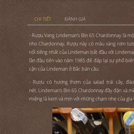
CHI TIẾT
ĐÁNH GIÁ
- Rượu Vang Lindeman’s Bin 65 Chardonnay là một
nho Chardonnay. Rượu này có màu vàng rơm tươi
nổi tiếng nhất của Lindeman bắt đầu với Lindema
lần đầu tiên vào năm 1985 để đáp lại sự phổ biế
cận của Lindeman ở Bắc bán cầu.
- Rượu có hương thơm của salad trái cây, đào, 
nét. Lindeman’s Bin 65 Chardonnay đầy đặn và mề
miệng là kem và mịn với những chạm nhẹ của gia v