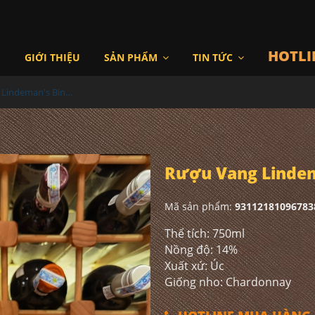
HOTLI
I
GIỚI THIỆU
SẢN PHẨM
TIN TỨC
Rượu Vang Lindeman's Bin 65 Chardonnay
Rượu Vang Lindem
Mã sản phẩm:
93112181096783
Thể tích: 750ml
Nồng độ: 14%
Xuất xứ: Úc
Giống nho: Chardonnay