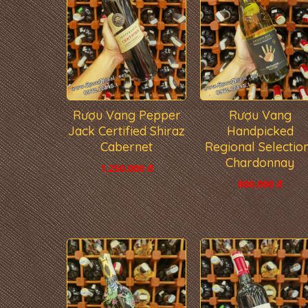
Rượu Vang Pepper
Rượu Vang
Jack Certified Shiraz
Handpicked
Cabernet
Regional Selectio
Chardonnay
1.250.000 đ
800.000 đ