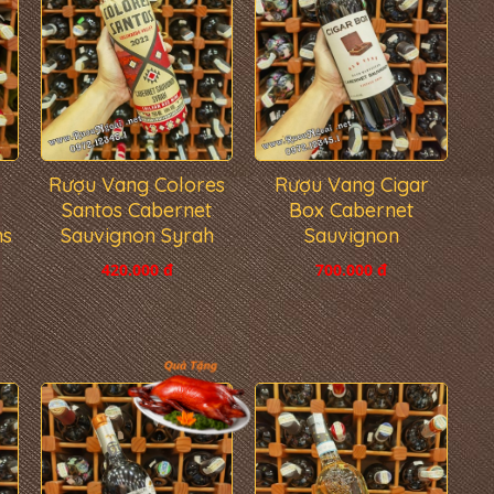
Rượu Vang Cigar
Rượu Vang Colores
Box Cabernet
Santos Cabernet
Sauvignon
ns
Sauvignon Syrah
700.000 đ
420.000 đ