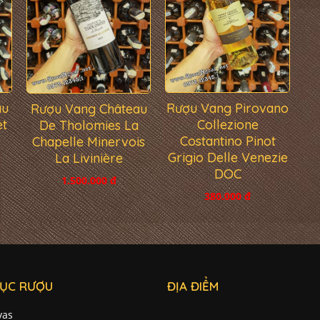
au
Rượu Vang Pirovano
Rượu Vang Château
et
Collezione
De Tholomies La
Costantino Pinot
Chapelle Minervois
Grigio Delle Venezie
La Livinière
DOC
1.500.000 đ
380.000 đ
ỤC RƯỢU
ĐỊA ĐIỂM
vas