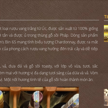
T
 loại rượu vang trắng từ Úc, được sản xuất từ 100% giống
 tắn và được ủ trong thùng gỗ sồi Pháp. Dòng sản phẩm
n’s Bin 65 mang tính biểu tượng Chardonnay, được ra mắt
n của phong cách rượu vang hướng đến trái cây và dễ tiếp
vả, dưa đá và gỗ sồi toasty, với lớp vỏ vừa, tươi, sắc
m mại với hương vị đa dạng tươi sáng của dứa và vả. Vòm
ị. Một nốt hương tinh tế của gỗ sồi hoàn thành món ăn.