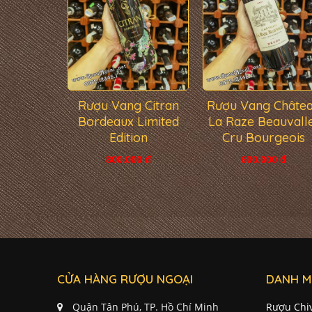
Rượu Vang Citran
Rượu Vang Châte
Bordeaux Limited
La Raze Beauvall
Edition
Cru Bourgeois
800.000 đ
600.000 đ
CỬA HÀNG RƯỢU NGOẠI
DANH M
Quận Tân Phú, TP. Hồ Chí Minh
Rượu Chi