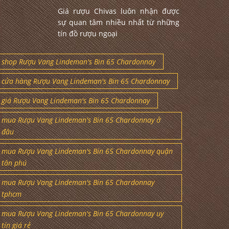
Giá rượu Chivas luôn nhận được
sự quan tâm nhiều nhất từ những
tín đồ rượu ngoại
shop Rượu Vang Lindeman's Bin 65 Chardonnay
cửa hàng Rượu Vang Lindeman's Bin 65 Chardonnay
giá Rượu Vang Lindeman's Bin 65 Chardonnay
mua Rượu Vang Lindeman's Bin 65 Chardonnay ở
đâu
mua Rượu Vang Lindeman's Bin 65 Chardonnay quận
tân phú
mua Rượu Vang Lindeman's Bin 65 Chardonnay
tphcm
mua Rượu Vang Lindeman's Bin 65 Chardonnay uy
tín giá rẻ