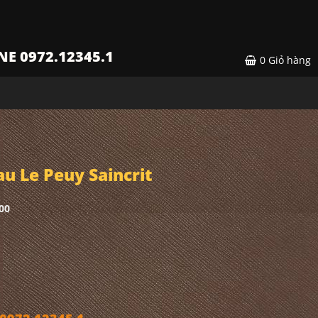
NE 0972.12345.1
0
Giỏ hàng
u Le Peuy Saincrit
00