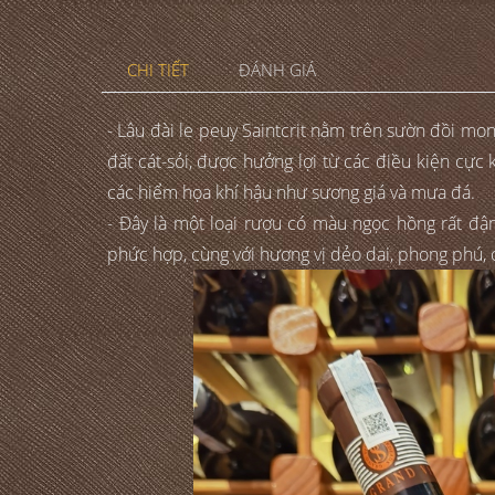
CHI TIẾT
ĐÁNH GIÁ
- Lâu đài le peuy Saintcrit nằm trên sườn đồi mo
đất cát-sỏi, được hưởng lợi từ các điều kiện cự
các hiểm họa khí hậu như sương giá và mưa đá.
- Đây là một loại rượu có màu ngọc hồng rất đậ
phức hợp, cùng với hương vị dẻo dai, phong phú,