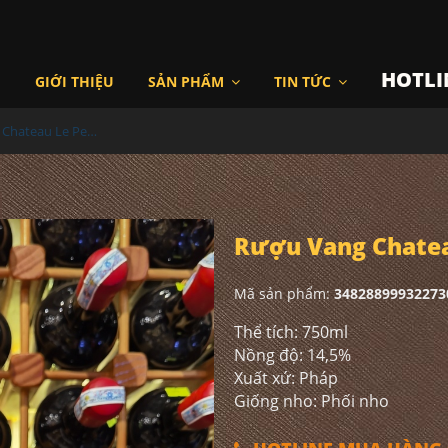
HOTLI
I
GIỚI THIỆU
SẢN PHẨM
TIN TỨC
Rượu Vang Chateau Le Peuy Saincrit
Rượu Vang Chatea
Mã sản phẩm:
34828899932273
Thể tích: 750ml
Nồng độ: 14,5%
Xuất xứ: Pháp
Giống nho: Phối nho