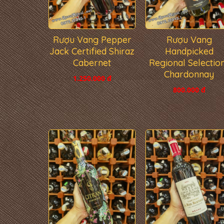
Rượu Vang Pepper
Rượu Vang
Jack Certified Shiraz
Handpicked
Cabernet
Regional Selectio
Chardonnay
1.250.000 đ
800.000 đ