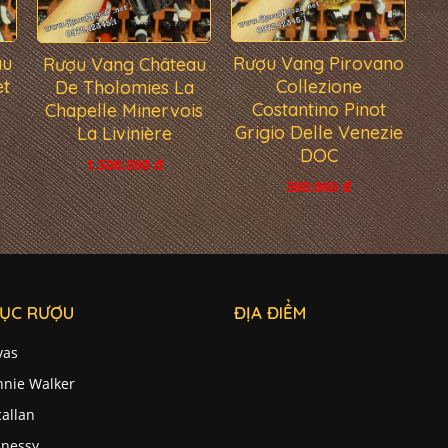
au
Rượu Vang Pirovano
Rượu Vang Château
et
Collezione
De Tholomies La
Costantino Pinot
Chapelle Minervois
Grigio Delle Venezie
La Livinière
DOC
1.500.000 đ
380.000 đ
ỤC RƯỢU
ĐỊA ĐIỂM
vas
nnie Walker
allan
nessy