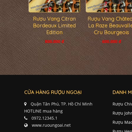
Rượu Vang Citran
Rượu Vang Châte
Bordeaux Limited
La Raze Beauvall
Edition
Cru Bourgeois
800.000 đ
600.000 đ
CỬA HÀNG RƯỢU NGOẠI
DANH M
Quận Tân Phú, TP. Hồ Chí Minh
Rượu Chi
HOTLINE mua hàng
Rượu Joh
0972.12345.1
Rượu Mac
www.ruoungoai.net
Rượu Hen