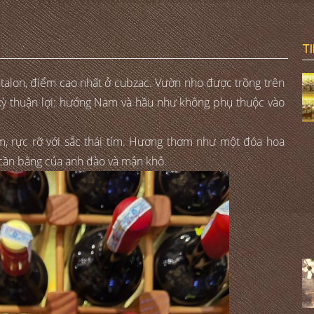
T
ntalon, điểm cao nhất ở cubzac. Vườn nho được trồng trên
c kỳ thuận lợi: hướng Nam và hầu như không phụ thuộc vào
m, rực rỡ với sắc thái tím. Hương thơm như một đóa hoa
 cần bằng của anh đào và mận khô.