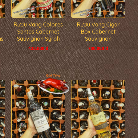
Rượu Vang Cigar
Rượu Vang Colores
Box Cabernet
Santos Cabernet
Sauvignon
ns
Sauvignon Syrah
700.000 đ
420.000 đ