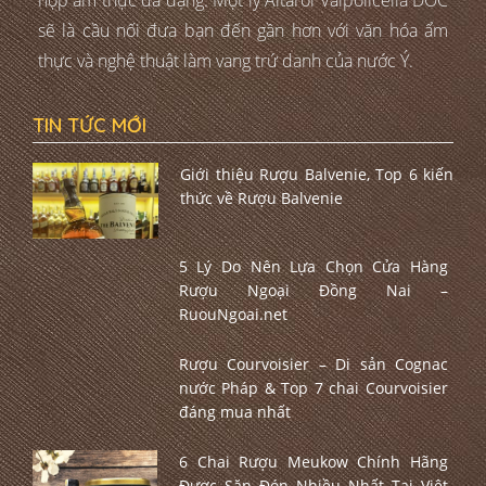
hợp ẩm thực đa dạng. Một ly Altarol Valpolicella DOC
sẽ là cầu nối đưa bạn đến gần hơn với văn hóa ẩm
thực và nghệ thuật làm vang trứ danh của nước Ý.
TIN TỨC MỚI
Giới thiệu Rượu Balvenie, Top 6 kiến
thức về Rượu Balvenie
5 Lý Do Nên Lựa Chọn Cửa Hàng
Rượu Ngoại Đồng Nai –
RuouNgoai.net
Rượu Courvoisier – Di sản Cognac
nước Pháp & Top 7 chai Courvoisier
đáng mua nhất
6 Chai Rượu Meukow Chính Hãng
Được Săn Đón Nhiều Nhất Tại Việt