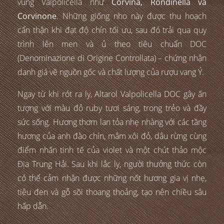
vùng Valpolicella như
Corvina, Rondinella và
Corvinone
. Những giống nho này được thu hoạch
cẩn thận khi đạt độ chín tối ưu, sau đó trải qua quy
trình lên men và ủ theo tiêu chuẩn DOC
(Denominazione di Origine Controllata) – chứng nhận
danh giá về nguồn gốc và chất lượng của rượu vang Ý.
Ngay từ khi rót ra ly, Altarol Valpolicella DOC gây ấn
tượng với màu đỏ ruby tươi sáng, trong trẻo và đầy
sức sống. Hương thơm lan tỏa nhẹ nhàng với các tầng
hương của anh đào chín, mâm xôi đỏ, dâu rừng cùng
điểm nhấn tinh tế của violet và một chút thảo mộc
Địa Trung Hải. Sau khi lắc ly, người thưởng thức còn
có thể cảm nhận được những nốt hương gia vị nhẹ,
tiêu đen và gỗ sồi thoang thoảng, tạo nên chiều sâu
hấp dẫn.