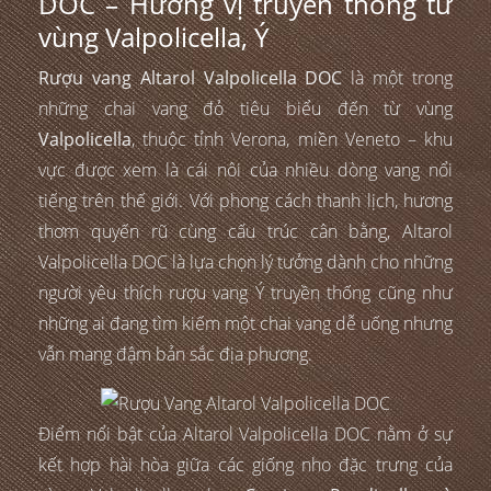
DOC – Hương vị truyền thống từ
vùng Valpolicella, Ý
Rượu vang Altarol Valpolicella DOC
là một trong
những chai vang đỏ tiêu biểu đến từ vùng
Valpolicella
, thuộc tỉnh Verona, miền Veneto – khu
vực được xem là cái nôi của nhiều dòng vang nổi
tiếng trên thế giới. Với phong cách thanh lịch, hương
thơm quyến rũ cùng cấu trúc cân bằng, Altarol
Valpolicella DOC là lựa chọn lý tưởng dành cho những
người yêu thích rượu vang Ý truyền thống cũng như
những ai đang tìm kiếm một chai vang dễ uống nhưng
vẫn mang đậm bản sắc địa phương.
Điểm nổi bật của Altarol Valpolicella DOC nằm ở sự
kết hợp hài hòa giữa các giống nho đặc trưng của