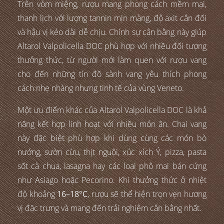
Trên vòm miệng, rượu mang phong cách mềm mại,
thanh lịch với lượng tannin mịn màng, độ axit cân đối
và hậu vị kéo dài dễ chịu. Chính sự cân bằng này giúp
Altarol Valpolicella DOC phù hợp với nhiều đối tượng
thưởng thức, từ người mới làm quen với rượu vang
cho đến những tín đồ sành vang yêu thích phong
cách nhẹ nhàng nhưng tinh tế của vùng Veneto.
Một ưu điểm khác của Altarol Valpolicella DOC là khả
năng kết hợp linh hoạt với nhiều món ăn. Chai vang
này đặc biệt phù hợp khi dùng cùng các món bò
nướng, sườn cừu, thịt nguội, xúc xích Ý, pizza, pasta
sốt cà chua, lasagna hay các loại phô mai bán cứng
như Asiago hoặc Pecorino. Khi thưởng thức ở nhiệt
độ khoảng
16–18°C
, rượu sẽ thể hiện trọn vẹn hương
vị đặc trưng và mang đến trải nghiệm cân bằng nhất.