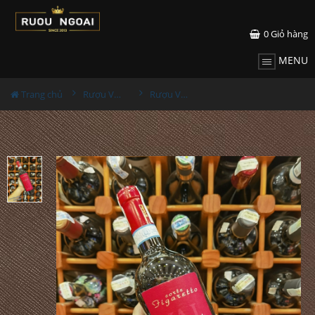
0
Giỏ hàng
MENU
Trang chủ
Rượu Vang
Rượu Vang Altarol Valpolicella DOC