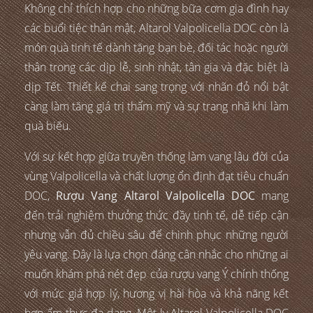
Không chỉ thích hợp cho những bữa cơm gia đình hay
các buổi tiệc thân mật, Altarol Valpolicella DOC còn là
món quà tinh tế dành tặng bạn bè, đối tác hoặc người
thân trong các dịp lễ, sinh nhật, tân gia và đặc biệt là
dịp Tết. Thiết kế chai sang trọng với nhãn đỏ nổi bật
càng làm tăng giá trị thẩm mỹ và sự trang nhã khi làm
quà biếu.
Với sự kết hợp giữa truyền thống làm vang lâu đời của
vùng Valpolicella và chất lượng ổn định đạt tiêu chuẩn
DOC,
Rượu Vang Altarol Valpolicella DOC
mang
đến trải nghiệm thưởng thức đầy tinh tế, dễ tiếp cận
nhưng vẫn đủ chiều sâu để chinh phục những người
yêu vang. Đây là lựa chọn đáng cân nhắc cho những ai
muốn khám phá nét đẹp của rượu vang Ý chính thống
với mức giá hợp lý, hương vị hài hòa và khả năng kết