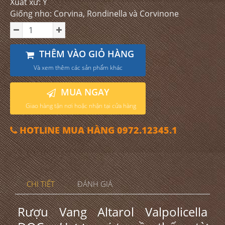
Xuất xứ: Ý
Giống nho: Corvina, Rondinella và Corvinone
THÊM VÀO GIỎ HÀNG
Và xem thêm các sản phẩm khác
MUA NGAY
Giao hàng tận nơi hoặc nhận tại cửa hàng
HOTLINE MUA HÀNG 0972.12345.1
CHI TIẾT
ĐÁNH GIÁ
Rượu Vang Altarol Valpolicella