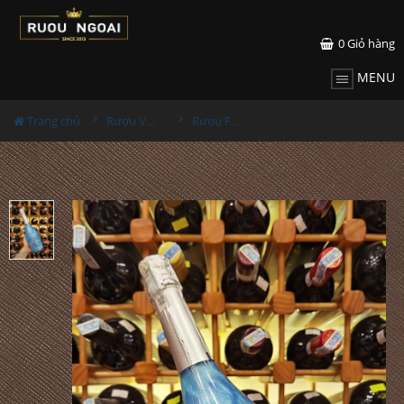
0
Giỏ hàng
MENU
Trang chủ
Rượu Vang
Rượu Fogoso Sparkling Azul