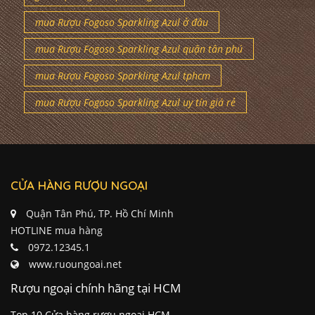
mua Rượu Fogoso Sparkling Azul ở đâu
mua Rượu Fogoso Sparkling Azul quận tân phú
mua Rượu Fogoso Sparkling Azul tphcm
mua Rượu Fogoso Sparkling Azul uy tín giá rẻ
CỬA HÀNG RƯỢU NGOẠI
Quận Tân Phú, TP. Hồ Chí Minh
HOTLINE mua hàng
0972.12345.1
www.ruoungoai.net
Rượu ngoại chính hãng tại HCM
Top 10 Cửa hàng rượu ngoại HCM