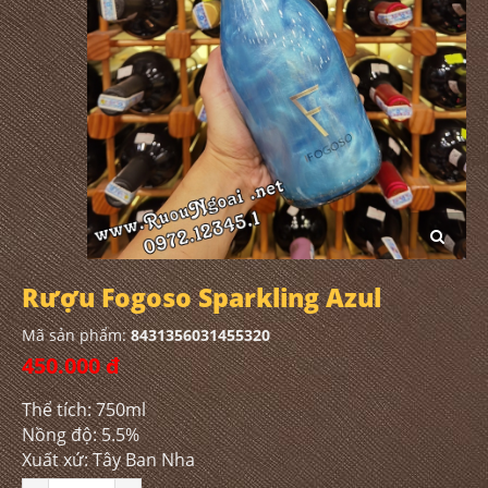
Rượu Fogoso Sparkling Azul
Mã sản phẩm:
8431356031455320
450.000 đ
Thể tích: 750ml
Nồng độ: 5.5%
Xuất xứ: Tây Ban Nha