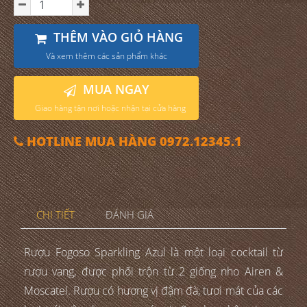
THÊM VÀO GIỎ HÀNG
Và xem thêm các sản phẩm khác
MUA NGAY
Giao hàng tận nơi hoặc nhận tại cửa hàng
HOTLINE MUA HÀNG 0972.12345.1
CHI TIẾT
ĐÁNH GIÁ
Rượu Fogoso Sparkling Azul là một loại cocktail từ
rượu vang, được phối trộn từ 2 giống nho Airen &
Moscatel. Rượu có hương vị đậm đà, tươi mát của các