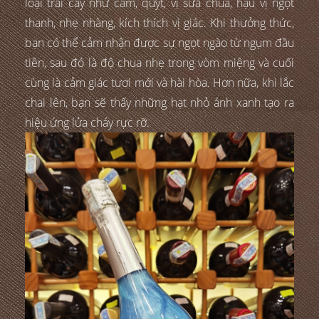
loại trái cây như cam, quýt, vị sữa chua, hậu vị ngọt
thanh, nhẹ nhàng, kích thích vị giác. Khi thưởng thức,
bạn có thể cảm nhận được sự ngọt ngào từ ngụm đầu
tiên, sau đó là độ chua nhẹ trong vòm miệng và cuối
cùng là cảm giác tươi mới và hài hòa. Hơn nữa, khi lắc
chai lên, bạn sẽ thấy những hạt nhỏ ánh xanh tạo ra
hiệu ứng lửa cháy rực rỡ.