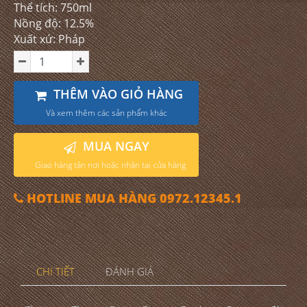
Thể tích: 750ml
Nồng độ: 12.5%
Xuất xứ: Pháp
THÊM VÀO GIỎ HÀNG
Và xem thêm các sản phẩm khác
MUA NGAY
Giao hàng tận nơi hoặc nhận tại cửa hàng
HOTLINE MUA HÀNG 0972.12345.1
CHI TIẾT
ĐÁNH GIÁ