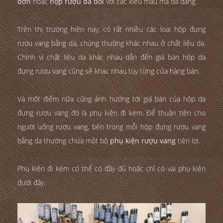
đơn
hoặc
hộp rượu da đôi
với các kiểu mẫu mã đa dạng.
Trên thị trường hiện nay, có rất nhiều các loại hộp đựng
rượu vang bằng da, chúng thường khác nhau ở chất liệu da.
Chính vì chất liệu da khác nhau dẫn đến giá bán hộp da
đựng rượu vang cũng sẽ khác nhau tùy từng cửa hàng bán.
Và một điểm nữa cũng ảnh hưởng tới giá bán của hộp da
đựng rượu vang đó là phụ kiện đi kèm. Để thuận tiện cho
người uống rượu vang, bên trong mỗi hộp đựng rượu vang
bằng da thường chứa một bộ
phụ kiện rượu vang
tiện lợi.
Phụ kiện đi kèm có thể có đầy đủ hoặc chỉ có vài phụ kiện
dưới đây.