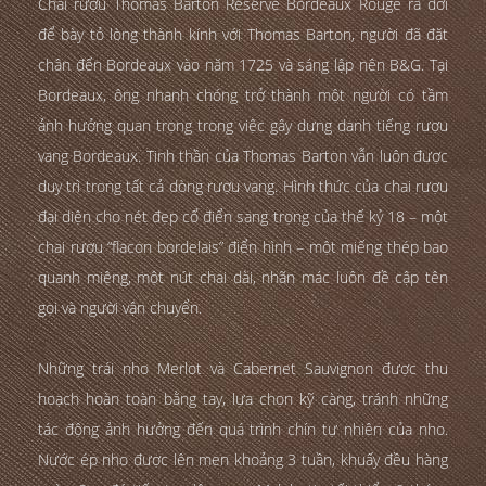
Chai rượu Thomas Barton Reserve Bordeaux Rouge ra đời
để bày tỏ lòng thành kính với Thomas Barton, người đã đặt
chân đến Bordeaux vào năm 1725 và sáng lập nên B&G. Tại
Bordeaux, ông nhanh chóng trở thành một người có tầm
ảnh hưởng quan trọng trong việc gây dựng danh tiếng rượu
vang Bordeaux. Tinh thần của Thomas Barton vẫn luôn được
duy trì trong tất cả dòng rượu vang. Hình thức của chai rượu
đại diện cho nét đẹp cổ điển sang trọng của thế kỷ 18 – một
chai rượu “flacon bordelais” điển hình – một miếng thép bao
quanh miệng, một nút chai dài, nhãn mác luôn đề cập tên
gọi và người vận chuyển.
Những trái nho Merlot và Cabernet Sauvignon được thu
hoạch hoàn toàn bằng tay, lựa chọn kỹ càng, tránh những
tác động ảnh hưởng đến quá trình chín tự nhiên của nho.
Nước ép nho được lên men khoảng 3 tuần, khuấy đều hàng