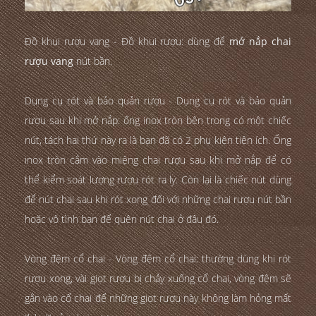
Đồ khui rượu vang - Đồ khui rượu: dùng để
mở nắp chai
rượu vang
nút bần.
Dụng cụ rót và bảo quản rượu - Dụng cụ rót và bảo quản
rượu sau khi mở nắp: ống inox tròn bên trong có một chiếc
nút, tách hai thứ này ra là bạn đã có 2 phụ kiện tiện ích. Ống
inox tròn cắm vào miệng chai rượu sau khi mở nắp để có
thể kiểm soát lượng rượu rót ra ly. Còn lại là chiếc nút dùng
để nút chai sau khi rót xong đối với những chai rượu nút bần
hoặc vô tình bạn để quên nút chai ở đâu đó.
Vòng đệm cổ chai - Vòng đệm cổ chai: thường dùng khi rót
rượu xong, vài giọt rượu bị chảy xuống cổ chai, vòng đệm sẽ
gắn vào cổ chai để những giọt rượu này không làm hỏng mất