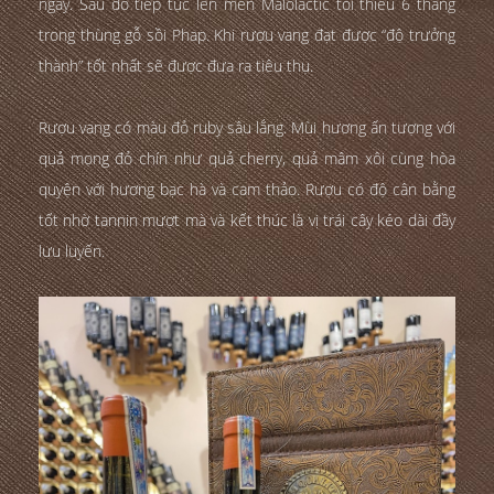
ngày. Sau đó tiếp tục lên men Malolactic tối thiểu 6 tháng
trong thùng gỗ sồi Phap. Khi rượu vang đạt được “độ trưởng
thành” tốt nhất sẽ được đưa ra tiêu thụ.
Rượu vang có màu đỏ ruby sâu lắng. Mùi hương ấn tượng với
quả mọng đỏ chín như quả cherry, quả mâm xôi cùng hòa
quyện với hương bạc hà và cam thảo. Rượu có độ cân bằng
tốt nhờ tannin mượt mà và kết thúc là vị trái cây kéo dài đầy
lưu luyến.