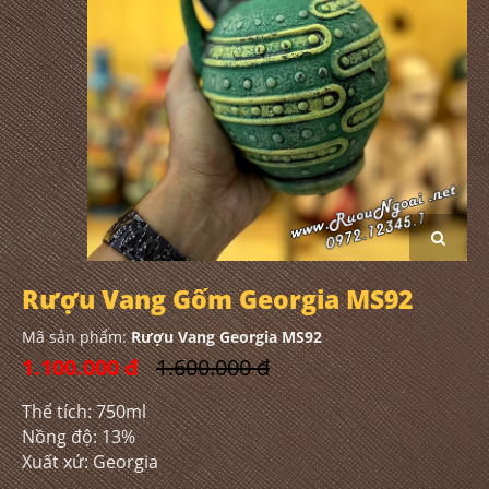
Rượu Vang Gốm Georgia MS92
Mã sản phẩm:
Rượu Vang Georgia MS92
1.100.000 đ
1.600.000 đ
Thể tích: 750ml
Nồng độ: 13%
Xuất xứ: Georgia