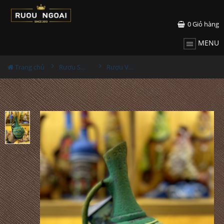
0
Giỏ hàng
MENU
Trang chủ
Rượu Sưu Tầm - Nga
Rượu Vang Gốm Georgia MS92