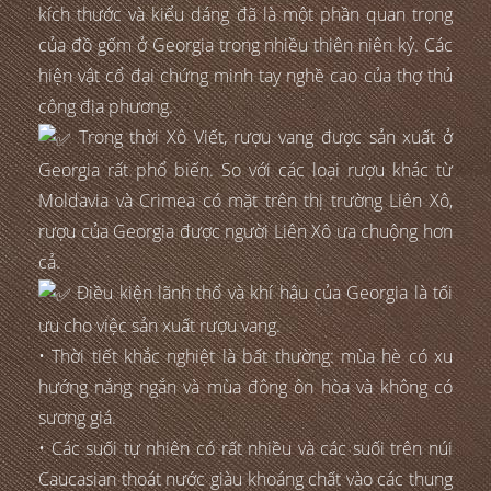
kích thước và kiểu dáng đã là một phần quan trọng
của đồ gốm ở Georgia trong nhiều thiên niên kỷ. Các
hiện vật cổ đại chứng minh tay nghề cao của thợ thủ
công địa phương.
Trong thời Xô Viết, rượu vang được sản xuất ở
Georgia rất phổ biến. So với các loại rượu khác từ
Moldavia và Crimea có mặt trên thị trường Liên Xô,
rượu của Georgia được người Liên Xô ưa chuộng hơn
cả.
Điều kiện lãnh thổ và khí hậu của Georgia là tối
ưu cho việc sản xuất rượu vang.
• Thời tiết khắc nghiệt là bất thường: mùa hè có xu
hướng nắng ngắn và mùa đông ôn hòa và không có
sương giá.
• Các suối tự nhiên có rất nhiều và các suối trên núi
Caucasian thoát nước giàu khoáng chất vào các thung