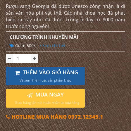
Rượu vang Georgia đã được Unesco công nhận là di
sản văn hóa phi vật thể. Các nhà khoa học đã phát
hiện ra cây nho đã được trồng ở đây từ 8000 năm
trước công nguyên!
CHƯƠNG TRÌNH KHUYẾN MÃI
Giảm 500k
Xem chi tiết
THÊM VÀO GIỎ HÀNG
Và xem thêm các sản phẩm khác
MUA NGAY
Giao hàng tận nơi hoặc nhận tại cửa hàng
HOTLINE MUA HÀNG 0972.12345.1