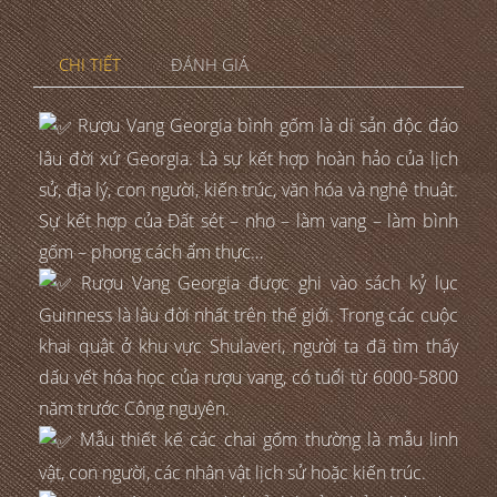
CHI TIẾT
ĐÁNH GIÁ
Rượu Vang Georgia bình gốm là di sản độc đáo
lâu đời xứ Georgia. Là sự kết hợp hoàn hảo của lịch
sử, địa lý, con người, kiến trúc, văn hóa và nghệ thuật.
Sự kết hợp của Đất sét – nho – làm vang – làm bình
gốm – phong cách ẩm thực…
Rượu Vang Georgia được ghi vào sách kỷ lục
Guinness là lâu đời nhất trên thế giới. Trong các cuộc
khai quật ở khu vực Shulaveri, người ta đã tìm thấy
dấu vết hóa học của rượu vang, có tuổi từ 6000-5800
năm trước Công nguyên.
Mẫu thiết kế các chai gốm thường là mẫu linh
vật, con người, các nhân vật lịch sử hoặc kiến trúc.