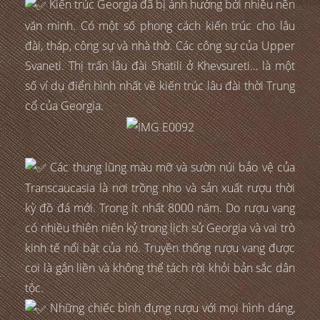
Kiến trúc Georgia đã bị ảnh hưởng bởi nhiều nền
văn minh. Có một số phong cách kiến trúc cho lâu
đài, tháp, công sự và nhà thờ. Các công sự của Upper
Svaneti. Thị trấn lâu đài Shatili ở Khevsureti… là một
số ví dụ điển hình nhất về kiến trúc lâu đài thời Trung
cổ của Georgia.
Các thung lũng màu mỡ và sườn núi bảo vệ của
Transcaucasia là nơi trồng nho và sản xuất rượu thời
kỳ đồ đá mới. Trong ít nhất 8000 năm. Do rượu vang
có nhiều thiên niên kỷ trong lịch sử Georgia và vai trò
kinh tế nổi bật của nó. Truyền thống rượu vang được
coi là gắn liền và không thể tách rời khỏi bản sắc dân
tộc.
Những chiếc bình đựng rượu với mọi hình dáng,