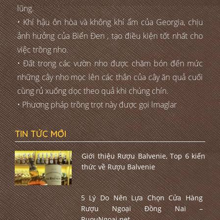
lũng.
• Khí hậu ôn hòa và không khí ẩm của Georgia, chịu
ảnh hưởng của Biển Đen , tạo điều kiện tốt nhất cho
việc trồng nho.
• Đất trong các vườn nho được chăm bón đến mức
những cây nho mọc lên các thân của cây ăn quả cuối
cùng rủ xuống dọc theo quả khi chúng chín.
• Phương pháp trồng trọt này được gọi lmaglar
TIN TỨC MỚI
Giới thiệu Rượu Balvenie, Top 6 kiến
thức về Rượu Balvenie
5 Lý Do Nên Lựa Chọn Cửa Hàng
Rượu Ngoại Đồng Nai –
RuouNgoai.net