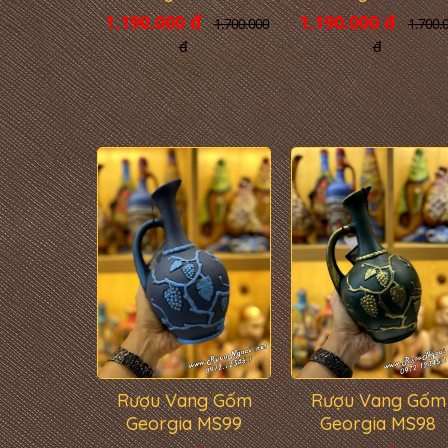
1.190.000 đ
1.190.000 đ
1.700.000
1.700.
đ
đ
Rượu Vang Gốm
Rượu Vang Gốm
Georgia MS99
Georgia MS98