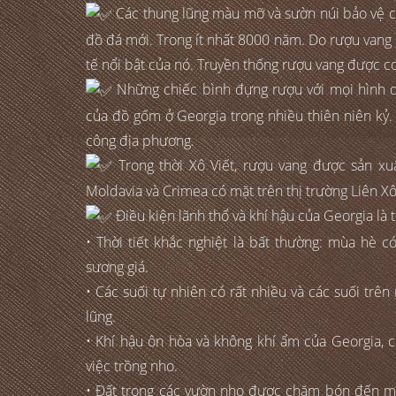
Các thung lũng màu mỡ và sườn núi bảo vệ của
đồ đá mới. Trong ít nhất 8000 năm. Do rượu vang có
tế nổi bật của nó. Truyền thống rượu vang được coi
Những chiếc bình đựng rượu với mọi hình d
của đồ gốm ở Georgia trong nhiều thiên niên kỷ.
công địa phương.
Trong thời Xô Viết, rượu vang được sản xuấ
Moldavia và Crimea có mặt trên thị trường Liên X
Điều kiện lãnh thổ và khí hậu của Georgia là t
• Thời tiết khắc nghiệt là bất thường: mùa hè
sương giá.
• Các suối tự nhiên có rất nhiều và các suối trê
lũng.
• Khí hậu ôn hòa và không khí ẩm của Georgia, c
việc trồng nho.
• Đất trong các vườn nho được chăm bón đến m