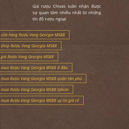
Giá rượu Chivas luôn nhận được
sự quan tâm nhiều nhất từ những
tín đồ rượu ngoại
cửa hàng Rượu Vang Georgia MS88
shop Rượu Vang Georgia MS88
giá Rượu Vang Georgia MS88
mua Rượu Vang Georgia MS88 ở đâu
mua Rượu Vang Georgia MS88 quận tân phú
mua Rượu Vang Georgia MS88 tphcm
mua Rượu Vang Georgia MS88 uy tín giá rẻ