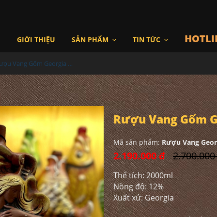
HOTLI
I
GIỚI THIỆU
SẢN PHẨM
TIN TỨC
Rượu Vang Gốm Georgia MS88
Rượu Vang Gốm G
Mã sản phẩm:
Rượu Vang Geor
2.190.000 đ
2.700.000
Thể tích: 2000ml
Nồng độ: 12%
Xuất xứ: Georgia