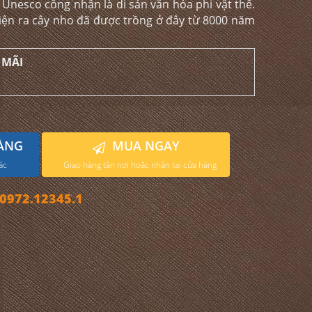
Unesco công nhận là di sản văn hóa phi vật thể.
iện ra cây nho đã được trồng ở đây từ 8000 năm
 MÃI
ÀNG
MUA NGAY
ác
Giao hàng tận nơi hoặc nhận tại cửa hàng
972.12345.1