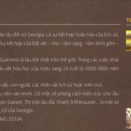
T
 lâu đời xứ Georgia. Là sự kết hợp hoàn hảo của lịch sử,
t. Sự kết hợp của Đất sét – nho – làm vang – làm bình gốm –
inness là lâu đời nhất trên thế giới. Trong các cuộc khai
dấu vết hóa học của rượu vang, có tuổi từ 6000-5800 năm
ật, con người, các nhân vật lịch sử hoặc kiến trúc.
u nền văn minh. Có một số phong cách kiến trúc cho lâu
r Svaneti. Thị trấn lâu đài Shatili ở Khevsureti… là một số
g cổ của Georgia.