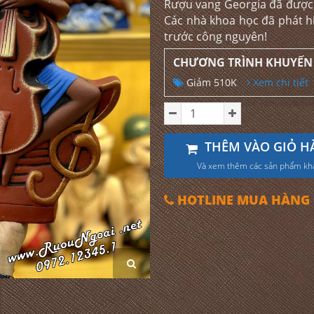
Rượu vang Georgia đã được 
Các nhà khoa học đã phát h
trước công nguyên!
CHƯƠNG TRÌNH KHUYẾN
Giảm 510K
Xem chi tiết
THÊM VÀO GIỎ H
Và xem thêm các sản phẩm kh
HOTLINE MUA HÀNG 0