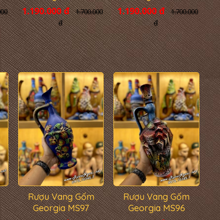
1.190.000 đ
1.190.000 đ
1.700.000
000
1.700.000
đ
đ
Rượu Vang Gốm
Rượu Vang Gốm
Georgia MS97
Georgia MS96