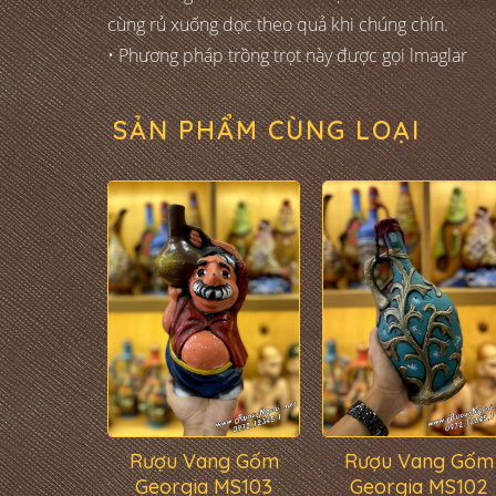
cùng rủ xuống dọc theo quả khi chúng chín.
• Phương pháp trồng trọt này được gọi lmaglar
SẢN PHẨM CÙNG LOẠI
Rượu Vang Gốm
Rượu Vang Gốm
Georgia MS103
Georgia MS102