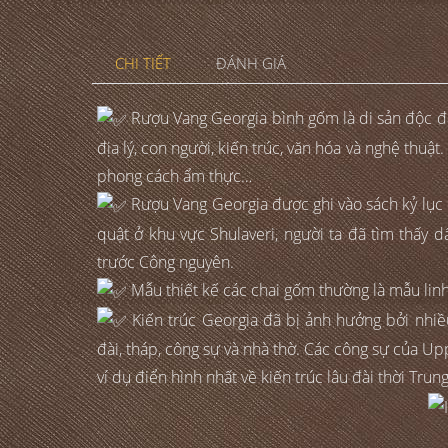
CHI TIẾT
ĐÁNH GIÁ
Rượu Vang Georgia bình gốm là di sản độc đáo
địa lý, con người, kiến trúc, văn hóa và nghệ thuậ
phong cách ẩm thực…
Rượu Vang Georgia được ghi vào sách kỷ lục Gu
quật ở khu vực Shulaveri, người ta đã tìm thấy 
trước Công nguyên.
Mẫu thiết kế các chai gốm thường là mẫu linh v
Kiến trúc Georgia đã bị ảnh hưởng bởi nhiề
đài, tháp, công sự và nhà thờ. Các công sự của Uppe
ví dụ điển hình nhất về kiến trúc lâu đài thời Trun