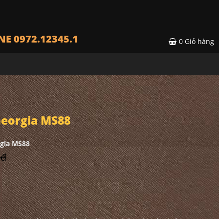
NE 0972.12345.1
0
Giỏ hàng
eorgia MS88
gia MS88
 đ