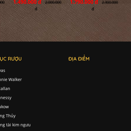
1.490.000 đ
1.790.000 đ
2.000.000
2.300.000
000
đ
đ
ỤC RƯỢU
ĐỊA ĐIỂM
vas
nnie Walker
allan
nessy
ukow
ng Thủy
ng tài kim ngưu