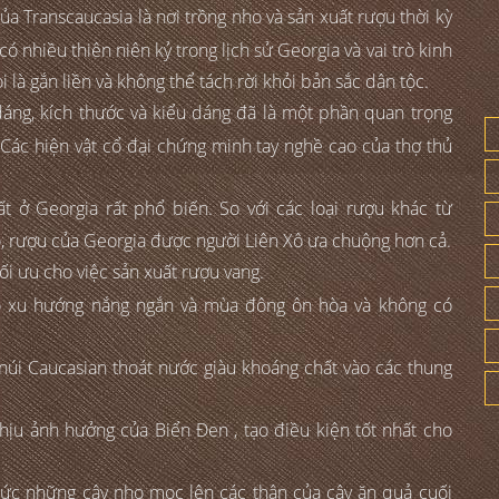
 Transcaucasia là nơi trồng nho và sản xuất rượu thời kỳ
 nhiều thiên niên kỷ trong lịch sử Georgia và vai trò kinh
 là gắn liền và không thể tách rời khỏi bản sắc dân tộc.
áng, kích thước và kiểu dáng đã là một phần quan trọng
 Các hiện vật cổ đại chứng minh tay nghề cao của thợ thủ
t ở Georgia rất phổ biến. So với các loại rượu khác từ
ô, rượu của Georgia được người Liên Xô ưa chuộng hơn cả.
ối ưu cho việc sản xuất rượu vang.
 có xu hướng nắng ngắn và mùa đông ôn hòa và không có
n núi Caucasian thoát nước giàu khoáng chất vào các thung
hịu ảnh hưởng của Biển Đen , tạo điều kiện tốt nhất cho
ức những cây nho mọc lên các thân của cây ăn quả cuối