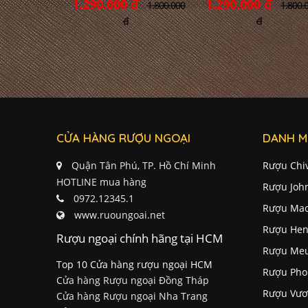
1.290.000 đ
1.290.000 đ
1.800.000
1.800.
đ
đ
CỬA HÀNG RƯỢU NGOẠI
DANH M
Quận Tân Phú, TP. Hồ Chí Minh
Rượu Chi
HOTLINE mua hàng
Rượu Joh
0972.12345.1
Rượu Mac
www.ruoungoai.net
Rượu Hen
Rượu ngoại chính hãng tại HCM
Rượu Me
Top 10 Cửa hàng rượu ngoại HCM
Rượu Pho
Cửa hàng Rượu ngoại Đồng Tháp
Rượu Vươ
Cửa hàng Rượu ngoại Nha Trang