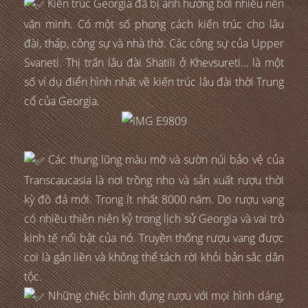
Kiến trúc Georgia đã bị ảnh hưởng bởi nhiều nền
văn minh. Có một số phong cách kiến trúc cho lâu
đài, tháp, công sự và nhà thờ. Các công sự của Upper
Svaneti. Thị trấn lâu đài Shatili ở Khevsureti… là một
số ví dụ điển hình nhất về kiến trúc lâu đài thời Trung
cổ của Georgia.
Các thung lũng màu mỡ và sườn núi bảo vệ của
Transcaucasia là nơi trồng nho và sản xuất rượu thời
kỳ đồ đá mới. Trong ít nhất 8000 năm. Do rượu vang
có nhiều thiên niên kỷ trong lịch sử Georgia và vai trò
kinh tế nổi bật của nó. Truyền thống rượu vang được
coi là gắn liền và không thể tách rời khỏi bản sắc dân
tộc.
Những chiếc bình đựng rượu với mọi hình dáng,