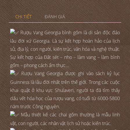
CHI TIẾT
ĐÁNH GIÁ
Rượu Vang Georgia bình gốm là di sản độc đáo
lâu đời xứ Georgia. Là sự kết hợp hoàn hảo của lịch
sử, địa lý, con người, kiến trúc, văn hóa và nghệ thuật.
Sự kết hợp của Đất sét – nho – làm vang – làm bình
gốm – phong cách ẩm thực…
Rượu Vang Georgia được ghi vào sách kỷ lục
Guinness là lâu đời nhất trên thế giới. Trong các cuộc
khai quật ở khu vực Shulaveri, người ta đã tìm thấy
dấu vết hóa học của rượu vang, có tuổi từ 6000-5800
năm trước Công nguyên.
Mẫu thiết kế các chai gốm thường là mẫu linh
vật, con người, các nhân vật lịch sử hoặc kiến trúc.