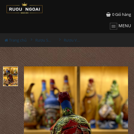
0
Giỏ hàng
MENU
Trang chủ
Rượu Sưu Tầm - Nga
Rượu Vang Gốm Georgia MS77