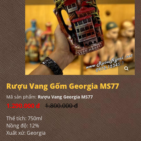
Rượu Vang Gốm Georgia MS77
Mã sản phẩm:
Rượu Vang Georgia MS77
1.290.000 đ
1.800.000 đ
Thể tích: 750ml
Nồng độ: 12%
Xuất xứ: Georgia