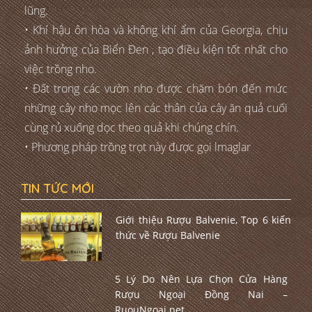
lũng.
• Khí hậu ôn hòa và không khí ẩm của Georgia, chịu
ảnh hưởng của Biển Đen , tạo điều kiện tốt nhất cho
việc trồng nho.
• Đất trong các vườn nho được chăm bón đến mức
những cây nho mọc lên các thân của cây ăn quả cuối
cùng rủ xuống dọc theo quả khi chúng chín.
• Phương pháp trồng trọt này được gọi lmaglar
TIN TỨC MỚI
Giới thiệu Rượu Balvenie, Top 6 kiến
thức về Rượu Balvenie
5 Lý Do Nên Lựa Chọn Cửa Hàng
Rượu Ngoại Đồng Nai –
RuouNgoai.net