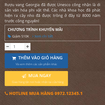
Rượu vang Georgia đã được Unesco công nhận là di
sản văn hóa phi vật thể. Các nhà khoa học đã phát
hiện ra cây nho đã được trồng ở đây từ 8000 năm
trước công nguyên!
CHƯƠNG TRÌNH KHUYẾN MÃI
Giảm 510K
Xem chi tiết
THÊM VÀO GIỎ HÀNG
Và xem thêm các sản phẩm khác
MUA NGAY
Giao hàng tận nơi hoặc nhận tại cửa hàng
HOTLINE MUA HÀNG 0972.12345.1