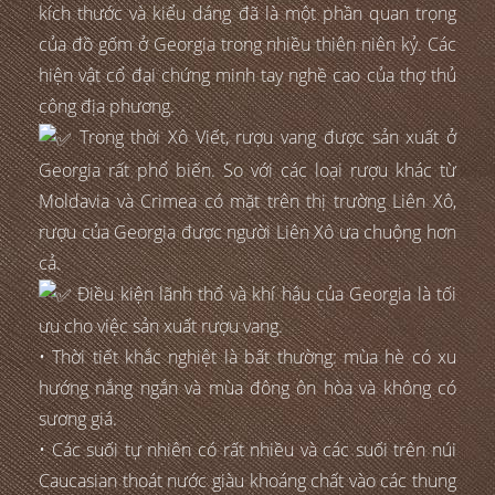
kích thước và kiểu dáng đã là một phần quan trọng
của đồ gốm ở Georgia trong nhiều thiên niên kỷ. Các
hiện vật cổ đại chứng minh tay nghề cao của thợ thủ
công địa phương.
Trong thời Xô Viết, rượu vang được sản xuất ở
Georgia rất phổ biến. So với các loại rượu khác từ
Moldavia và Crimea có mặt trên thị trường Liên Xô,
rượu của Georgia được người Liên Xô ưa chuộng hơn
cả.
Điều kiện lãnh thổ và khí hậu của Georgia là tối
ưu cho việc sản xuất rượu vang.
• Thời tiết khắc nghiệt là bất thường: mùa hè có xu
hướng nắng ngắn và mùa đông ôn hòa và không có
sương giá.
• Các suối tự nhiên có rất nhiều và các suối trên núi
Caucasian thoát nước giàu khoáng chất vào các thung