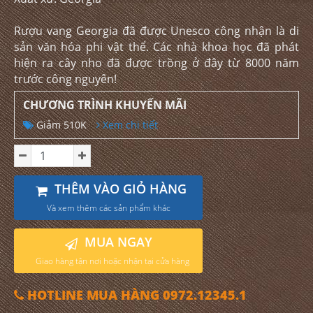
Rượu vang Georgia đã được Unesco công nhận là di
sản văn hóa phi vật thể. Các nhà khoa học đã phát
hiện ra cây nho đã được trồng ở đây từ 8000 năm
trước công nguyên!
CHƯƠNG TRÌNH KHUYẾN MÃI
Giảm 510K
Xem chi tiết
THÊM VÀO GIỎ HÀNG
Và xem thêm các sản phẩm khác
MUA NGAY
Giao hàng tận nơi hoặc nhận tại cửa hàng
HOTLINE MUA HÀNG 0972.12345.1