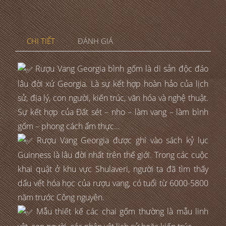
CHI TIẾT
ĐÁNH GIÁ
Rượu Vang Georgia bình gốm là di sản độc đáo
lâu đời xứ Georgia. Là sự kết hợp hoàn hảo của lịch
sử, địa lý, con người, kiến trúc, văn hóa và nghệ thuật.
Sự kết hợp của Đất sét – nho – làm vang – làm bình
gốm – phong cách ẩm thực…
Rượu Vang Georgia được ghi vào sách kỷ lục
Guinness là lâu đời nhất trên thế giới. Trong các cuộc
khai quật ở khu vực Shulaveri, người ta đã tìm thấy
dấu vết hóa học của rượu vang, có tuổi từ 6000-5800
năm trước Công nguyên.
Mẫu thiết kế các chai gốm thường là mẫu linh