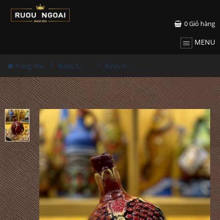
0
Giỏ hàng
MENU
Trang chủ
Rượu Sưu Tầm - Nga
Rượu Vang Gốm Georgia MS76