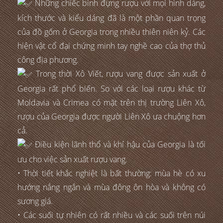
Những chiếc bình đựng rượu với mọi hình dáng,
kích thước và kiểu dáng đã là một phần quan trọng
của đồ gốm ở Georgia trong nhiều thiên niên kỷ. Các
hiện vật cổ đại chứng minh tay nghề cao của thợ thủ
công địa phương.
Trong thời Xô Viết, rượu vang được sản xuất ở
Georgia rất phổ biến. So với các loại rượu khác từ
Moldavia và Crimea có mặt trên thị trường Liên Xô,
rượu của Georgia được người Liên Xô ưa chuộng hơn
cả.
Điều kiện lãnh thổ và khí hậu của Georgia là tối
ưu cho việc sản xuất rượu vang.
• Thời tiết khắc nghiệt là bất thường: mùa hè có xu
hướng nắng ngắn và mùa đông ôn hòa và không có
sương giá.
• Các suối tự nhiên có rất nhiều và các suối trên núi