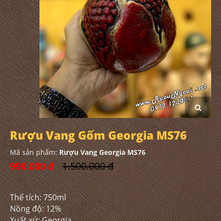
Rượu Vang Gốm Georgia MS76
Mã sản phẩm:
Rượu Vang Georgia MS76
990.000 đ
1.500.000 đ
Thể tích: 750ml
Nồng độ: 12%
Xuất xứ: Georgia