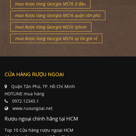
mua Rượu Vang Georgia MS76 ở đâu
mua Rượu Vang Georgia MS76 quận tân phú
mua Rượu Vang Georgia MS76 tphcm
mua Rượu Vang Georgia MS76 uy tín giá rẻ
CỬA HÀNG RƯỢU NGOẠI
Quận Tân Phú, TP. Hồ Chí Minh
HOTLINE mua hàng
0972.12345.1
www.ruoungoai.net
Rượu ngoại chính hãng tại HCM
Top 10 Cửa hàng rượu ngoại HCM