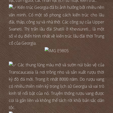
vật, con người, các nhân vật lịch sử hoặc kiến trúc.
Kiến trúc Georgia đã bị ảnh hưởng bởi nhiều nền
văn minh. Có một số phong cách kiến trúc cho lâu
đài, tháp, công sự và nhà thờ. Các công sự của Upper
Svaneti. Thị trấn lâu đài Shatili ở Khevsureti… là một
số ví dụ điển hình nhất về kiến trúc lâu đài thời Trung
cổ của Georgia.
Các thung lũng màu mỡ và sườn núi bảo vệ của
Transcaucasia là nơi trồng nho và sản xuất rượu thời
kỳ đồ đá mới. Trong ít nhất 8000 năm. Do rượu vang
có nhiều thiên niên kỷ trong lịch sử Georgia và vai trò
kinh tế nổi bật của nó. Truyền thống rượu vang được
coi là gắn liền và không thể tách rời khỏi bản sắc dân
tộc.