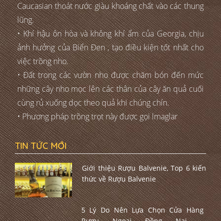
Caucasian thoát nước giàu khoáng chất vào các thung
lũng.
• Khí hậu ôn hòa và không khí ẩm của Georgia, chịu
ảnh hưởng của Biển Đen , tạo điều kiện tốt nhất cho
việc trồng nho.
• Đất trong các vườn nho được chăm bón đến mức
những cây nho mọc lên các thân của cây ăn quả cuối
cùng rủ xuống dọc theo quả khi chúng chín.
• Phương pháp trồng trọt này được gọi lmaglar
TIN TỨC MỚI
Giới thiệu Rượu Balvenie, Top 6 kiến
thức về Rượu Balvenie
5 Lý Do Nên Lựa Chọn Cửa Hàng
Rượu Ngoại Đồng Nai –