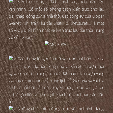
Kiến trúc Georgia đã bị ảnh hưởng bởi nhiều nền
văn minh. Có một số phong cách kiến trúc cho lâu
đài, tháp, công sự và nhà thờ. Các công sự của Upper
Svaneti. Thị trấn lâu đài Shatili ở Khevsureti… là một
số ví dụ điển hình nhất về kiến trúc lâu đài thời Trung
cổ của Georgia.
Các thung lũng màu mỡ và sườn núi bảo vệ của
Transcaucasia là nơi trồng nho và sản xuất rượu thời
kỳ đồ đá mới. Trong ít nhất 8000 năm. Do rượu vang
có nhiều thiên niên kỷ trong lịch sử Georgia và vai trò
kinh tế nổi bật của nó. Truyền thống rượu vang được
coi là gắn liền và không thể tách rời khỏi bản sắc dân
tộc.
Những chiếc bình đựng rượu với mọi hình dáng,