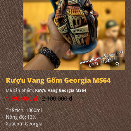
Rượu Vang Gốm Georgia MS64
Mã sản phẩm:
Rượu Vang Georgia MS64
1.590.000 đ
2.100.000 đ
Thể tích: 1000ml
Nồng độ: 13%
Xuất xứ: Georgia