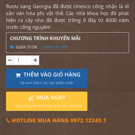
Rượu vang Georgia đã được Unesco công nhận là di
sản văn hóa phi vật thể. Các nhà khoa học đã phát
hiện ra cây nho đã được trồng ở đây từ 8000 năm
trước công nguyên!
CHƯƠNG TRÌNH KHUYẾN MÃI
Giảm 510K
Xem chi tiết
THÊM VÀO GIỎ HÀNG
Và xem thêm các sản phẩm khác
MUA NGAY
Giao hàng tận nơi hoặc nhận tại cửa hàng
HOTLINE MUA HÀNG 0972.12345.1