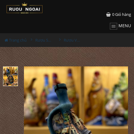
0
Giỏ hàng
MENU
Trang chủ
Rượu Sưu Tầm - Nga
Rượu Vang Gốm Georgia MS64