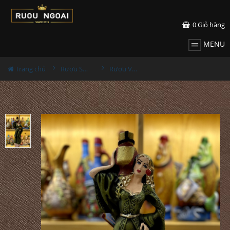
0
Giỏ hàng
MENU
Trang chủ
Rượu Sưu Tầm - Nga
Rượu Vang Gốm Georgia MS58