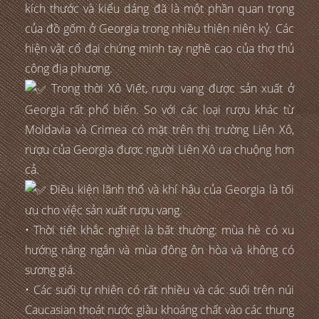
kích thước và kiểu dáng đã là một phần quan trọng
của đồ gốm ở Georgia trong nhiều thiên niên kỷ. Các
hiện vật cổ đại chứng minh tay nghề cao của thợ thủ
công địa phương.
Trong thời Xô Viết, rượu vang được sản xuất ở
Georgia rất phổ biến. So với các loại rượu khác từ
Moldavia và Crimea có mặt trên thị trường Liên Xô,
rượu của Georgia được người Liên Xô ưa chuộng hơn
cả.
Điều kiện lãnh thổ và khí hậu của Georgia là tối
ưu cho việc sản xuất rượu vang.
• Thời tiết khắc nghiệt là bất thường: mùa hè có xu
hướng nắng ngắn và mùa đông ôn hòa và không có
sương giá.
• Các suối tự nhiên có rất nhiều và các suối trên núi
Caucasian thoát nước giàu khoáng chất vào các thung