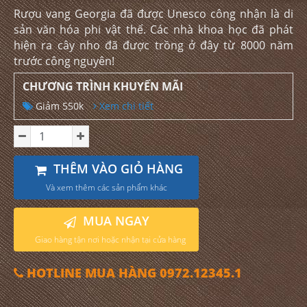
Rượu vang Georgia đã được Unesco công nhận là di
sản văn hóa phi vật thể. Các nhà khoa học đã phát
hiện ra cây nho đã được trồng ở đây từ 8000 năm
trước công nguyên!
CHƯƠNG TRÌNH KHUYẾN MÃI
Giảm 550k
Xem chi tiết
THÊM VÀO GIỎ HÀNG
Và xem thêm các sản phẩm khác
MUA NGAY
Giao hàng tận nơi hoặc nhận tại cửa hàng
HOTLINE MUA HÀNG 0972.12345.1