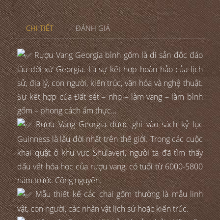
CHI TIẾT
ĐÁNH GIÁ
Rượu Vang Georgia bình gốm là di sản độc đáo
lâu đời xứ Georgia. Là sự kết hợp hoàn hảo của lịch
sử, địa lý, con người, kiến trúc, văn hóa và nghệ thuật.
Sự kết hợp của Đất sét – nho – làm vang – làm bình
gốm – phong cách ẩm thực…
Rượu Vang Georgia được ghi vào sách kỷ lục
Guinness là lâu đời nhất trên thế giới. Trong các cuộc
khai quật ở khu vực Shulaveri, người ta đã tìm thấy
dấu vết hóa học của rượu vang, có tuổi từ 6000-5800
năm trước Công nguyên.
Mẫu thiết kế các chai gốm thường là mẫu linh
vật, con người, các nhân vật lịch sử hoặc kiến trúc.