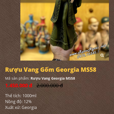
Rượu Vang Gốm Georgia MS58
Mã sản phẩm:
Rượu Vang Georgia MS58
1.450.000 đ
2.000.000 đ
Thể tích: 1000ml
Nồng độ: 12%
Xuất xứ: Georgia