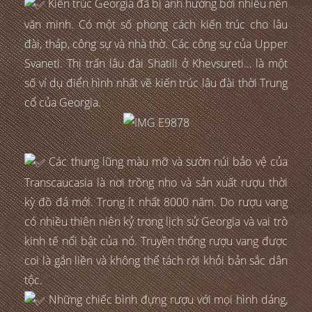
Kiến trúc Georgia đã bị ảnh hưởng bởi nhiều nền
văn minh. Có một số phong cách kiến trúc cho lâu
đài, tháp, công sự và nhà thờ. Các công sự của Upper
Svaneti. Thị trấn lâu đài Shatili ở Khevsureti… là một
số ví dụ điển hình nhất về kiến trúc lâu đài thời Trung
cổ của Georgia.
Các thung lũng màu mỡ và sườn núi bảo vệ của
Transcaucasia là nơi trồng nho và sản xuất rượu thời
kỳ đồ đá mới. Trong ít nhất 8000 năm. Do rượu vang
có nhiều thiên niên kỷ trong lịch sử Georgia và vai trò
kinh tế nổi bật của nó. Truyền thống rượu vang được
coi là gắn liền và không thể tách rời khỏi bản sắc dân
tộc.
Những chiếc bình đựng rượu với mọi hình dáng,