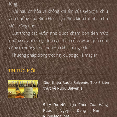
lũng.
• Khí hậu ôn hòa và không khí ẩm của Georgia, chịu
ảnh hưởng của Biển Đen , tạo điều kiện tốt nhất cho
việc trồng nho.
• Đất trong các vườn nho được chăm bón đến mức
những cây nho mọc lên các thân của cây ăn quả cuối
cùng rủ xuống dọc theo quả khi chúng chín.
• Phương pháp trồng trọt này được gọi là maglar
TIN TỨC MỚI
Giới thiệu Rượu Balvenie, Top 6 kiến
thức về Rượu Balvenie
5 Lý Do Nên Lựa Chọn Cửa Hàng
Rượu Ngoại Đồng Nai –
RuouNgoai.net