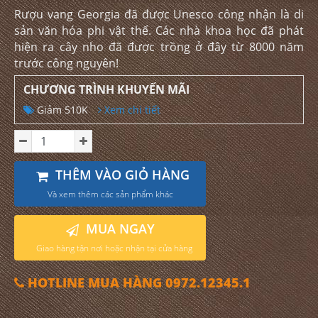
Rượu vang Georgia đã được Unesco công nhận là di
sản văn hóa phi vật thể. Các nhà khoa học đã phát
hiện ra cây nho đã được trồng ở đây từ 8000 năm
trước công nguyên!
CHƯƠNG TRÌNH KHUYẾN MÃI
Giảm 510K
Xem chi tiết
THÊM VÀO GIỎ HÀNG
Và xem thêm các sản phẩm khác
MUA NGAY
Giao hàng tận nơi hoặc nhận tại cửa hàng
HOTLINE MUA HÀNG 0972.12345.1