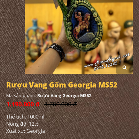
Rượu Vang Gốm Georgia MS52
Mã sản phẩm:
Rượu Vang Georgia MS52
1.190.000 đ
1.700.000 đ
Thể tích: 1000ml
Nồng độ: 12%
Xuất xứ: Georgia