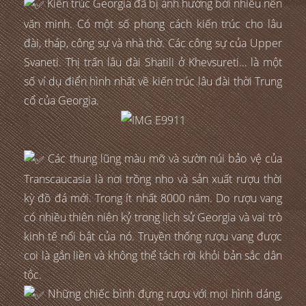
Kiến trúc Georgia đã bị ảnh hưởng bởi nhiều nền
văn minh. Có một số phong cách kiến trúc cho lâu
đài, tháp, công sự và nhà thờ. Các công sự của Upper
Svaneti. Thị trấn lâu đài Shatili ở Khevsureti… là một
số ví dụ điển hình nhất về kiến trúc lâu đài thời Trung
cổ của Georgia.
Các thung lũng màu mỡ và sườn núi bảo vệ của
Transcaucasia là nơi trồng nho và sản xuất rượu thời
kỳ đồ đá mới. Trong ít nhất 8000 năm. Do rượu vang
có nhiều thiên niên kỷ trong lịch sử Georgia và vai trò
kinh tế nổi bật của nó. Truyền thống rượu vang được
coi là gắn liền và không thể tách rời khỏi bản sắc dân
tộc.
Những chiếc bình đựng rượu với mọi hình dáng,